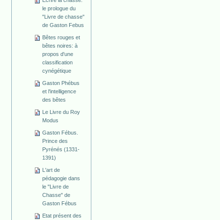
Ecrire la chasse:
le prologue du
"Livre de chasse"
de Gaston Febus
Bêtes rouges et
bêtes noires: à
propos d'une
classification
cynégétique
Gaston Phébus
et l'intelligence
des bêtes
Le Livre du Roy
Modus
Gaston Fébus.
Prince des
Pyrénés (1331-
1391)
L'art de
pédagogie dans
le "Livre de
Chasse" de
Gaston Fébus
Etat présent des