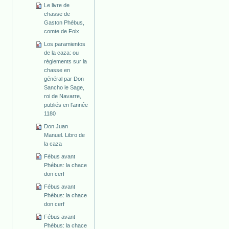
Le livre de
chasse de
Gaston Phébus,
comte de Foix
Los paramientos
de la caza: ou
règlements sur la
chasse en
général par Don
Sancho le Sage,
roi de Navarre,
publiés en l'année
1180
Don Juan
Manuel. Libro de
la caza
Fébus avant
Phébus: la chace
don cerf
Fébus avant
Phébus: la chace
don cerf
Fébus avant
Phébus: la chace