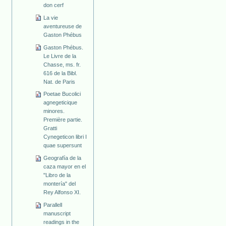
don cerf
La vie
aventureuse de
Gaston Phébus
Gaston Phébus.
Le Livre de la
Chasse, ms. fr.
616 de la Bibl.
Nat. de Paris
Poetae Bucolici
agnegeticique
minores.
Première partie.
Gratti
Cynegeticon libri I
quae supersunt
Geografía de la
caza mayor en el
"Libro de la
montería" del
Rey Alfonso XI.
Parallell
manuscript
readings in the