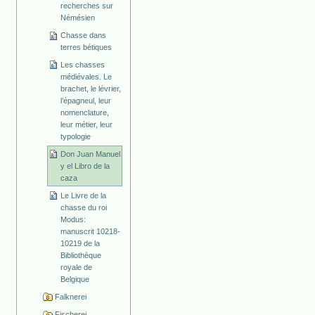
recherches sur
Némésien
Chasse dans
terres bétiques
Les chasses
médiévales. Le
brachet, le lévrier,
l’épagneul, leur
nomenclature,
leur métier, leur
typologie
Don Juan Manuel
y el Libro de la
caza
Le Livre de la
chasse du roi
Modus:
manuscrit 10218-
10219 de la
Bibliothèque
royale de
Belgique
Falknerei
Fischerei