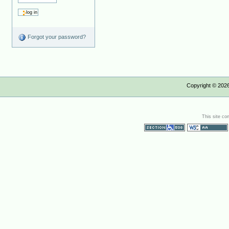
Forgot your password?
Copyright ©
202
This site co
Section 508
WCAG