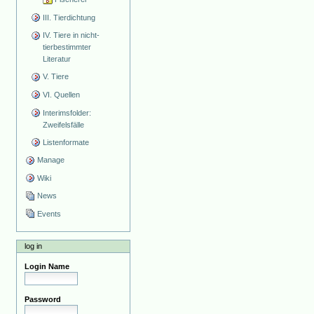
III. Tierdichtung
IV. Tiere in nicht-
tierbestimmter
Literatur
V. Tiere
VI. Quellen
Interimsfolder:
Zweifelsfälle
Listenformate
Manage
Wiki
News
Events
log in
Login Name
Password