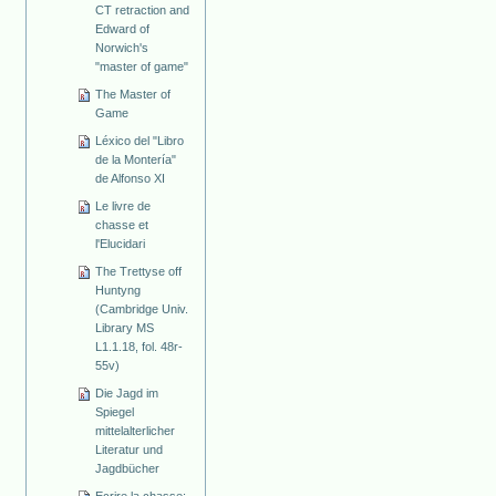
CT retraction and
Edward of
Norwich's
"master of game"
The Master of
Game
Léxico del "Libro
de la Montería"
de Alfonso XI
Le livre de
chasse et
l'Elucidari
The Trettyse off
Huntyng
(Cambridge Univ.
Library MS
L1.1.18, fol. 48r-
55v)
Die Jagd im
Spiegel
mittelalterlicher
Literatur und
Jagdbücher