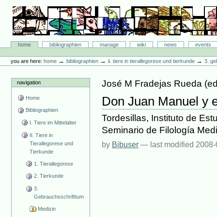
Skip
to
content.
|
Skip
Bibliographie-Portal
to
Sections
home
bibliographien
manage
wiki
news
events
navigation
Personal
tools
→
→
→
you are here:
home
bibliographien
ii. tiere in tierallegorese und tierkunde
3. ge
José M Fradejas Rueda
(ed
navigation
Don Juan Manuel y el
Home
Bibliographien
Tordesillas, Instituto de Es
I. Tiere im Mittelalter
Seminario de Filología Medi
II. Tiere in
Tierallegorese und
by
Bibuser
—
last modified
2008-
Tierkunde
1. Tierallegorese
2. Tierkunde
3.
Gebrauchsschrifttum
Medizin