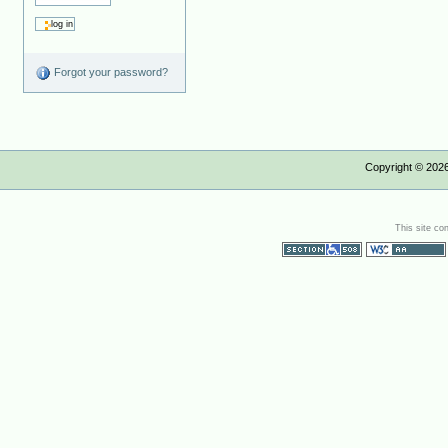
Forgot your password?
Copyright ©
202
This site co
Section 508
WCAG