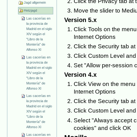
Click the Privacy tab at 
Jagd allgemein
Move the slider to Medi
Hetzjagd
Version 5.x
Las cacerías en
la provincia de
Click Tools on the menu 
Madrid en el siglo
XIV según el
Internet Options
"Libro de la
Montería" de
Click the Security tab at
Alfonso XI
Click Custom Level and 
Las cacerías en
la provincia de
Set "Allow per-session 
Madrid en el siglo
XIV según el
Version 4.x
"Libro de la
Click View on the menu 
Montería" de
Alfonso XI
Internet Options
Las cacerías en
Click the Security tab at
la provincia de
Madrid en el siglo
Click Custom Level and 
XIV según el
"Libro de la
Select "Always accept c
Montería" de
cookies" and click OK
Alfonso XI
Las cacerías en