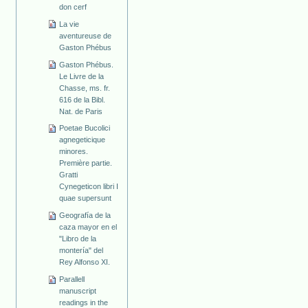
don cerf
La vie
aventureuse de
Gaston Phébus
Gaston Phébus.
Le Livre de la
Chasse, ms. fr.
616 de la Bibl.
Nat. de Paris
Poetae Bucolici
agnegeticique
minores.
Première partie.
Gratti
Cynegeticon libri I
quae supersunt
Geografía de la
caza mayor en el
"Libro de la
montería" del
Rey Alfonso XI.
Parallell
manuscript
readings in the