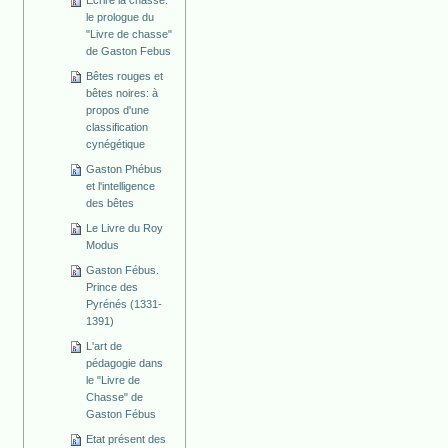
Ecrire la chasse:
le prologue du
"Livre de chasse"
de Gaston Febus
Bêtes rouges et
bêtes noires: à
propos d'une
classification
cynégétique
Gaston Phébus
et l'intelligence
des bêtes
Le Livre du Roy
Modus
Gaston Fébus.
Prince des
Pyrénés (1331-
1391)
L'art de
pédagogie dans
le "Livre de
Chasse" de
Gaston Fébus
Etat présent des