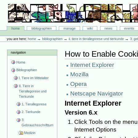
Skip
to
content.
|
Skip
Bibliographie-Portal
to
Sections
home
bibliographien
manage
wiki
news
events
navigation
Personal
tools
→
→
→
you are here:
home
bibliographien
ii. tiere in tierallegorese und tierkunde
3. ge
How to Enable Cook
navigation
Home
Internet Explorer
Bibliographien
Mozilla
I. Tiere im Mittelalter
Opera
II. Tiere in
Tierallegorese und
Netscape Navigator
Tierkunde
Internet Explorer
1. Tierallegorese
Version 6.x
2. Tierkunde
3.
Click Tools on the menu 
Gebrauchsschrifttum
Internet Options
Medizin