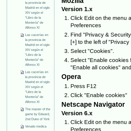
Mozilla
la provincia de
Version 1.x
Madrid en el siglo
XIV según el
Click Edit on the menu a
"Libro de la
Montería" de
Preferences
Alfonso XI
Find "Privacy & Security"
Las cacerías en
la provincia de
[+] to the left of "Privacy 
Madrid en el siglo
Select "Cookies".
XIV según el
"Libro de la
Select "Enable cookies f
Montería" de
Alfonso XI
"Enable all cookies" and
Las cacerías en
Opera
la provincia de
Madrid en el siglo
Press F12
XIV según el
"Libro de la
Click "Enable cookies"
Montería" de
Alfonso XI
Netscape Navigator
The master of the
Version 6.x
game by Edward,
2nd Duke of York
Click Edit on the menu a
Venatio medica
Preferences