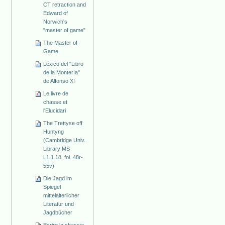
CT retraction and
Edward of
Norwich's
"master of game"
The Master of
Game
Léxico del "Libro
de la Montería"
de Alfonso XI
Le livre de
chasse et
l'Elucidari
The Trettyse off
Huntyng
(Cambridge Univ.
Library MS
L1.1.18, fol. 48r-
55v)
Die Jagd im
Spiegel
mittelalterlicher
Literatur und
Jagdbücher