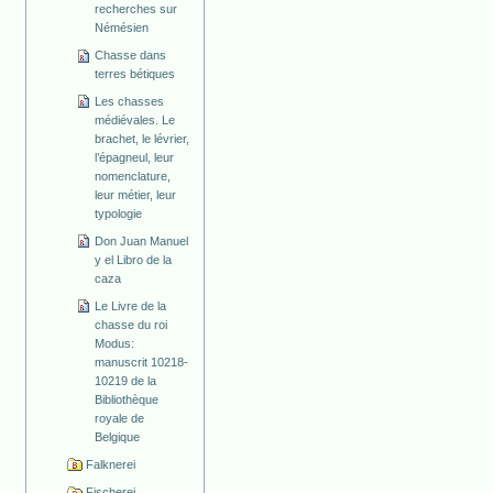
recherches sur
Némésien
Chasse dans
terres bétiques
Les chasses
médiévales. Le
brachet, le lévrier,
l’épagneul, leur
nomenclature,
leur métier, leur
typologie
Don Juan Manuel
y el Libro de la
caza
Le Livre de la
chasse du roi
Modus:
manuscrit 10218-
10219 de la
Bibliothèque
royale de
Belgique
Falknerei
Fischerei