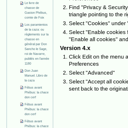
Le livre de
Find "Privacy & Security"
chasse de
Gaston Phébus,
triangle pointing to the ri
comte de Foix
Select "Cookies" under 
Los paramientos
de la caza: ou
Select "Enable cookies f
règlements sur la
"Enable all cookies" and
chasse en
général par Don
Version 4.x
Sancho le Sage,
roi de Navarre,
Click Edit on the menu a
publiés en l'année
Preferences
1180
Don Juan
Select "Advanced"
Manuel. Libro de
la caza
Select "Accept all cooki
Fébus avant
sent back to the origina
Phébus: la chace
don cerf
Fébus avant
Phébus: la chace
don cerf
Fébus avant
Phébus: la chace