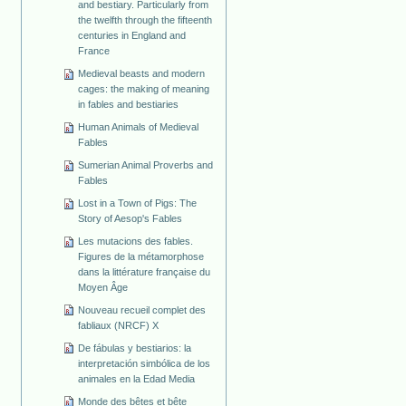
and bestiary. Particularly from
the twelfth through the fifteenth
centuries in England and
France
Medieval beasts and modern
cages: the making of meaning
in fables and bestiaries
Human Animals of Medieval
Fables
Sumerian Animal Proverbs and
Fables
Lost in a Town of Pigs: The
Story of Aesop's Fables
Les mutacions des fables.
Figures de la métamorphose
dans la littérature française du
Moyen Âge
Nouveau recueil complet des
fabliaux (NRCF) X
De fábulas y bestiarios: la
interpretación simbólica de los
animales en la Edad Media
Monde des bêtes et bête