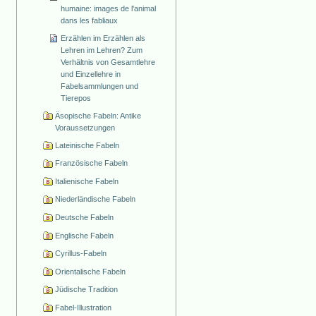
humaine: images de l'animal
dans les fabliaux
Erzählen im Erzählen als
Lehren im Lehren? Zum
Verhältnis von Gesamtlehre
und Einzellehre in
Fabelsammlungen und
Tierepos
Äsopische Fabeln: Antike
Voraussetzungen
Lateinische Fabeln
Französische Fabeln
Italienische Fabeln
Niederländische Fabeln
Deutsche Fabeln
Englische Fabeln
Cyrillus-Fabeln
Orientalische Fabeln
Jüdische Tradition
Fabel-Illustration