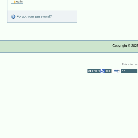
Forgot your password?
Copyright ©
202
This site co
Section 508
WCAG