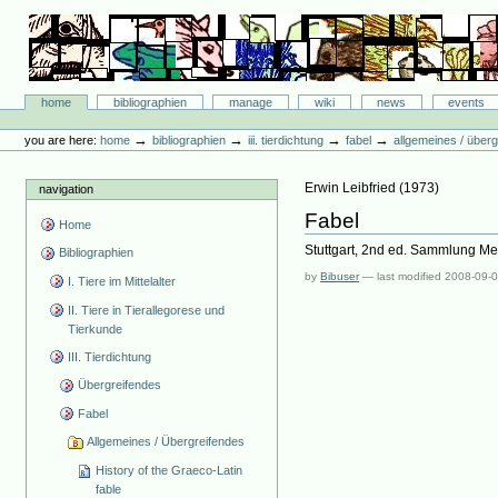
Skip
to
content.
|
Skip
Bibliographie-Portal
to
Sections
home
bibliographien
manage
wiki
news
events
navigation
Personal
tools
→
→
→
→
you are here:
home
bibliographien
iii. tierdichtung
fabel
allgemeines / über
Erwin Leibfried
(
1973
)
navigation
Fabel
Home
Stuttgart, 2nd ed. Sammlung Met
Bibliographien
by
Bibuser
—
last modified
2008-09-0
I. Tiere im Mittelalter
II. Tiere in Tierallegorese und
Tierkunde
III. Tierdichtung
Übergreifendes
Fabel
Allgemeines / Übergreifendes
History of the Graeco-Latin
fable