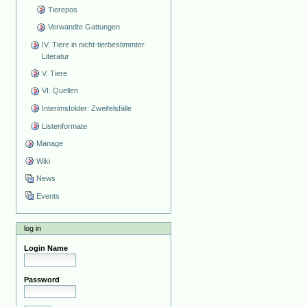
Tierepos
Verwandte Gattungen
IV. Tiere in nicht-tierbestimmter
Literatur
V. Tiere
VI. Quellen
Interimsfolder: Zweifelsfälle
Listenformate
Manage
Wiki
News
Events
log in
Login Name
Password