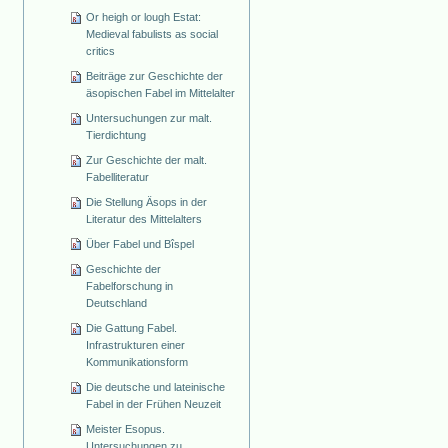
Or heigh or lough Estat:
Medieval fabulists as social
critics
Beiträge zur Geschichte der
äsopischen Fabel im Mittelalter
Untersuchungen zur malt.
Tierdichtung
Zur Geschichte der malt.
Fabelliteratur
Die Stellung Äsops in der
Literatur des Mittelalters
Über Fabel und Bîspel
Geschichte der
Fabelforschung in
Deutschland
Die Gattung Fabel.
Infrastrukturen einer
Kommunikationsform
Die deutsche und lateinische
Fabel in der Frühen Neuzeit
Meister Esopus.
Untersuchungen zu