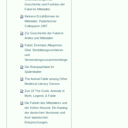
Geschichte und Funktion der
Fabel im Mittelalter
Kleinere Erzählformen im
Mittelalter. Paderborner
Colloquium 1987
Zur Geschichte der Fabel in
Antike und Mittelalter
Fabel, Exempel, Allegorese.
Über Sinnbildungsverfahren
und
Verwendungszusammenhänge
Die Reimpaarfabel im
Spätmittalter
The Animal Fable among Other
Medieval Literary Genres
Zoo Of The Gods: Animals in
Myth, Legend, & Fable
Die Fabeln des Mittelalters und
der frühen Neuzeit. Ein Katalog
der deutschen Versionen und
ihrer lateinischen
Entsprechungen.