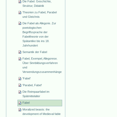
Die Fabel. Geschichte,
Struktur, Didaktik
Theorien zu Fabel, Parabel
und Gleichnis
Die Fabel als Allegorie. Zur
poetologischen
Begriffssprache der
Fabeltheorie von der
Spätantike bis ins 18.
Jahrhundert
Semantik der Fabel
Fabel, Exempel, Allegorese.
Über Sinnbildungsverfahren
und
Verwendungszusammenhänge
'Fabel'
'Parabel, Fabel'
Die Reimpaarfabel im
Spätmittelalter
Fabel
Moralized beasts: the
development of Medieval fable