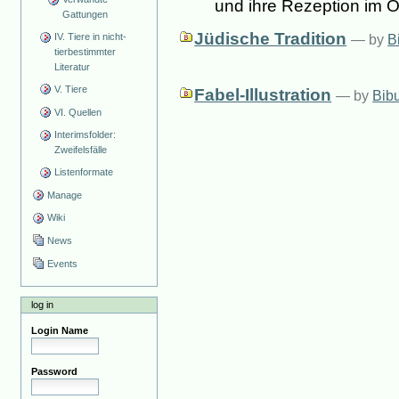
und ihre Rezeption im 
Gattungen
Jüdische Tradition
IV. Tiere in nicht-
—
by
B
tierbestimmter
Literatur
V. Tiere
Fabel-Illustration
—
by
Bib
VI. Quellen
Interimsfolder:
Zweifelsfälle
Listenformate
Manage
Wiki
News
Events
log in
Login Name
Password