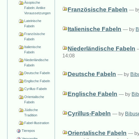
Äsopische
Fabeln: Antike
Französische Fabeln
—
b
Voraussetzungen
Lateinische
Fabeln
Italienische Fabeln
—
by
B
Französische
Fabeln
Italienische
Niederländische Fabeln
Fabeln
14:08
Niederländische
Fabeln
Deutsche Fabeln
Deutsche Fabeln
—
by
Bib
Englische Fabeln
Cyrillus-Fabeln
Englische Fabeln
—
by
Bib
Orientalische
Fabeln
Jüdische
Cyrillus-Fabeln
—
by
Bibus
Tradition
Fabel-Illustration
Tierepos
Orientalische Fabeln
—
b
Verwandte