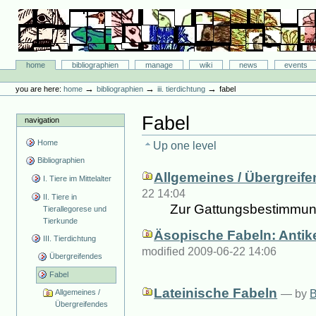
Skip
to
content.
|
Skip
Bibliographie-Portal
to
Sections
home
bibliographien
manage
wiki
news
events
navigation
Personal
tools
→
→
→
you are here:
home
bibliographien
iii. tierdichtung
fabel
Fabel
navigation
Home
Up one level
Bibliographien
Allgemeines / Übergreif
I. Tiere im Mittelalter
22 14:04
II. Tiere in
Zur Gattungsbestimmung
Tierallegorese und
Tierkunde
Äsopische Fabeln: Anti
III. Tierdichtung
modified 2009-06-22 14:06
Übergreifendes
Fabel
Lateinische Fabeln
—
by
B
Allgemeines /
Übergreifendes