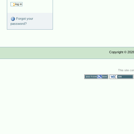
Forgot your
password?
Copyright ©
202
This site co
Section 508
WCAG