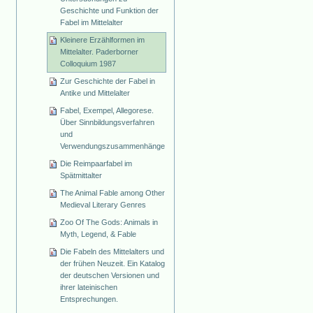
Geschichte und Funktion der
Fabel im Mittelalter
Kleinere Erzählformen im
Mittelalter. Paderborner
Colloquium 1987
Zur Geschichte der Fabel in
Antike und Mittelalter
Fabel, Exempel, Allegorese.
Über Sinnbildungsverfahren
und
Verwendungszusammenhänge
Die Reimpaarfabel im
Spätmittalter
The Animal Fable among Other
Medieval Literary Genres
Zoo Of The Gods: Animals in
Myth, Legend, & Fable
Die Fabeln des Mittelalters und
der frühen Neuzeit. Ein Katalog
der deutschen Versionen und
ihrer lateinischen
Entsprechungen.