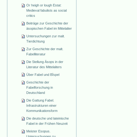
Or heigh or lough Estat:
Medieval fabulists as social
critics
Beiträge zur Geschichte der
äsopischen Fabel im Mittelalter
Untersuchungen zur malt.
Tierdichtung
Zur Geschichte der malt.
Fabelliteratur
Die Stellung Äsops in der
Literatur des Mittelalters
Über Fabel und Bîspel
Geschichte der
Fabelforschung in
Deutschland
Die Gattung Fabel.
Infrastrukturen einer
Kommunikationsform
Die deutsche und lateinische
Fabel in der Frühen Neuzeit
Meister Esopus.
Untersuchungen zu