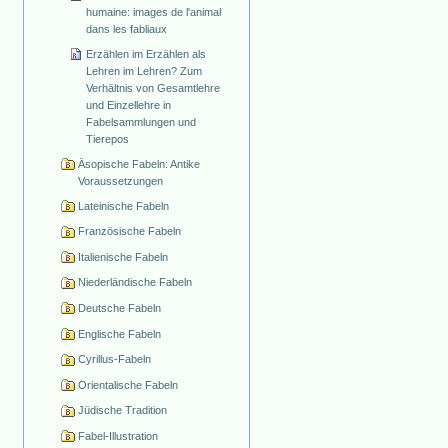
humaine: images de l'animal
dans les fabliaux
Erzählen im Erzählen als
Lehren im Lehren? Zum
Verhältnis von Gesamtlehre
und Einzellehre in
Fabelsammlungen und
Tierepos
Äsopische Fabeln: Antike
Voraussetzungen
Lateinische Fabeln
Französische Fabeln
Italienische Fabeln
Niederländische Fabeln
Deutsche Fabeln
Englische Fabeln
Cyrillus-Fabeln
Orientalische Fabeln
Jüdische Tradition
Fabel-Illustration