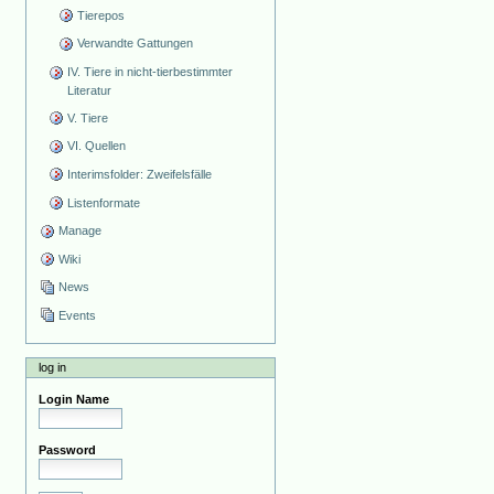
Tierepos
Verwandte Gattungen
IV. Tiere in nicht-tierbestimmter
Literatur
V. Tiere
VI. Quellen
Interimsfolder: Zweifelsfälle
Listenformate
Manage
Wiki
News
Events
log in
Login Name
Password