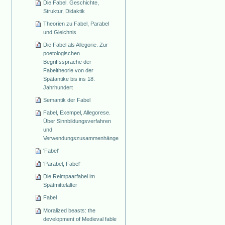
Die Fabel. Geschichte,
Struktur, Didaktik
Theorien zu Fabel, Parabel
und Gleichnis
Die Fabel als Allegorie. Zur
poetologischen
Begriffssprache der
Fabeltheorie von der
Spätantike bis ins 18.
Jahrhundert
Semantik der Fabel
Fabel, Exempel, Allegorese.
Über Sinnbildungsverfahren
und
Verwendungszusammenhänge
'Fabel'
'Parabel, Fabel'
Die Reimpaarfabel im
Spätmittelalter
Fabel
Moralized beasts: the
development of Medieval fable