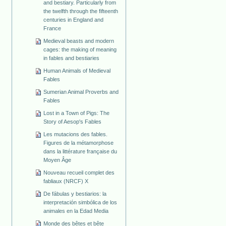
and bestiary. Particularly from
the twelfth through the fifteenth
centuries in England and
France
Medieval beasts and modern
cages: the making of meaning
in fables and bestiaries
Human Animals of Medieval
Fables
Sumerian Animal Proverbs and
Fables
Lost in a Town of Pigs: The
Story of Aesop's Fables
Les mutacions des fables.
Figures de la métamorphose
dans la littérature française du
Moyen Âge
Nouveau recueil complet des
fabliaux (NRCF) X
De fábulas y bestiarios: la
interpretación simbólica de los
animales en la Edad Media
Monde des bêtes et bête