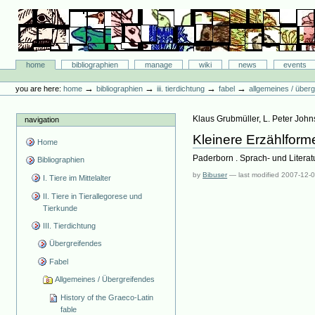
Skip
to
content.
|
Skip
Bibliographie-Portal
to
Sections
home
bibliographien
manage
wiki
news
events
navigation
Personal
tools
→
→
→
→
you are here:
home
bibliographien
iii. tierdichtung
fabel
allgemeines / über
Klaus Grubmüller, L. Peter Joh
navigation
Kleinere Erzählform
Home
Paderborn . Sprach- und Literat
Bibliographien
by
Bibuser
—
last modified
2007-12-0
I. Tiere im Mittelalter
II. Tiere in Tierallegorese und
Tierkunde
III. Tierdichtung
Übergreifendes
Fabel
Allgemeines / Übergreifendes
History of the Graeco-Latin
fable