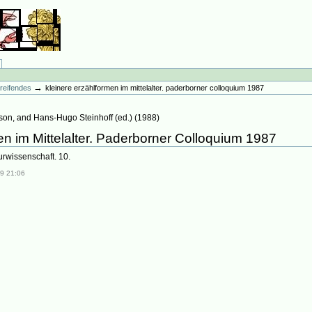
→
greifendes
kleinere erzählformen im mittelalter. paderborner colloquium 1987
nson, and Hans-Hugo Steinhoff
(ed.)
(
1988
)
en im Mittelalter. Paderborner Colloquium 1987
urwissenschaft. 10.
9 21:06