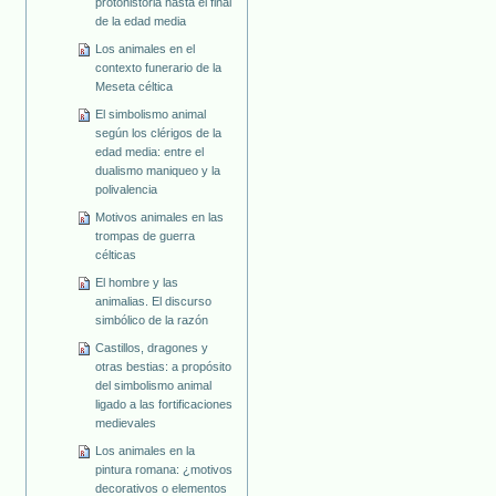
protohistoria hasta el final
de la edad media
Los animales en el
contexto funerario de la
Meseta céltica
El simbolismo animal
según los clérigos de la
edad media: entre el
dualismo maniqueo y la
polivalencia
Motivos animales en las
trompas de guerra
célticas
El hombre y las
animalias. El discurso
simbólico de la razón
Castillos, dragones y
otras bestias: a propósito
del simbolismo animal
ligado a las fortificaciones
medievales
Los animales en la
pintura romana: ¿motivos
decorativos o elementos