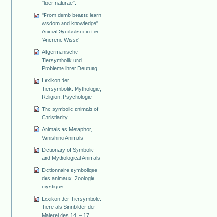
"liber naturae".
"From dumb beasts learn
wisdom and knowledge".
Animal Symbolism in the
'Ancrene Wisse'
Altgermanische
Tiersymbolik und
Probleme ihrer Deutung
Lexikon der
Tiersymbolik. Mythologie,
Religion, Psychologie
The symbolic animals of
Christianity
Animals as Metaphor,
Vanishing Animals
Dictionary of Symbolic
and Mythological Animals
Dictionnaire symbolique
des animaux. Zoologie
mystique
Lexikon der Tiersymbole.
Tiere als Sinnbilder der
Malerei des 14. – 17.