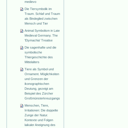
medievo
Die Tiersymbolik im
Traum. Schlaf und Traum
als Bindeglied zwischen
Mensch und Tier
Animal Symbolism in Late
Medieval Germany. The
'Etymachia' Treatise
Die sagenhafte und die
symbolische
Thiergeschichte des
Mittelalters
Tiere als Symbol und
Ornament. Möglichkeiten
und Grenzen der
ikonographischen
Deutung, gezeigt am
Beispiel des Zürcher
Großmünsterkreuzgangs
Menschen, Tiere,
Irritationen: Die doppelte
Zunge der Natur.
Kontexte und Folgen
laikaler Aneignung des