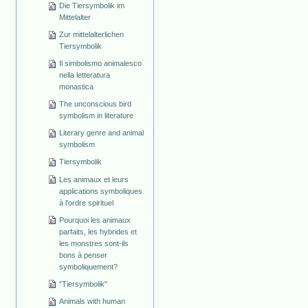
Die Tiersymbolik im
Mittelalter
Zur mittelalterlichen
Tiersymbolik
Il simbolismo animalesco
nella letteratura
monastica
The unconscious bird
symbolism in literature
Literary genre and animal
symbolism
Tiersymbolik
Les animaux et leurs
applications symboliques
à l'ordre spirituel
Pourquoi les animaux
parfaits, les hybrides et
les monstres sont-ils
bons à penser
symboliquement?
"Tiersymbolik"
Animals with human