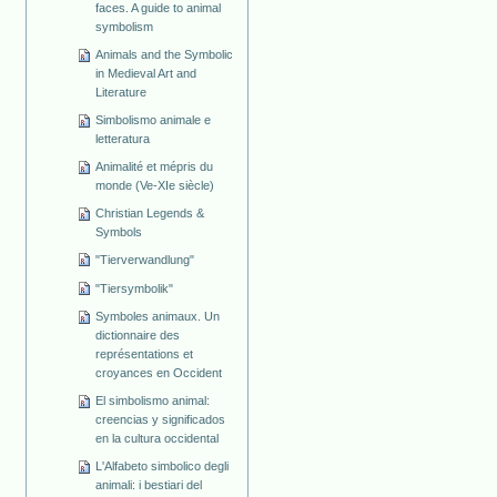
faces. A guide to animal
symbolism
Animals and the Symbolic
in Medieval Art and
Literature
Simbolismo animale e
letteratura
Animalité et mépris du
monde (Ve-XIe siècle)
Christian Legends &
Symbols
"Tierverwandlung"
"Tiersymbolik"
Symboles animaux. Un
dictionnaire des
représentations et
croyances en Occident
El simbolismo animal:
creencias y significados
en la cultura occidental
L'Alfabeto simbolico degli
animali: i bestiari del