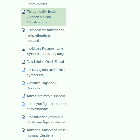
Jahrhunderts
Tiersymbolik: In der
Geschichte des
Christentums
Il simbolismo animalesco
nella letteratura
monastica
Inbild des Kosmos. Eine
Symbolik der Schöpfung
Des Königs Ortnit Schlaf
Literary genre and animal
symbolism
Christian Legends &
Symbols
Animali tra mito e simbolo
Le moyen âge. Littérature
et symbolisme
Une histoire symbolique
du Moyen Âge occidental
Animales simbólicos en la
historia. Desde la