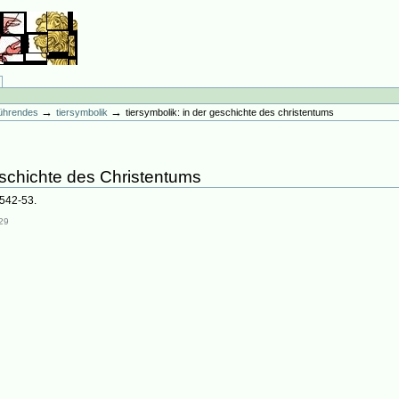
→
→
führendes
tiersymbolik
tiersymbolik: in der geschichte des christentums
eschichte des Christentums
:542-53.
29