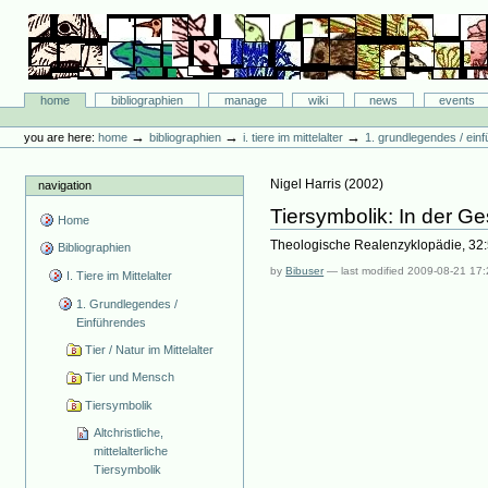
Skip
to
content.
|
Skip
Bibliographie-Portal
to
Sections
home
bibliographien
manage
wiki
news
events
navigation
Personal
tools
→
→
→
you are here:
home
bibliographien
i. tiere im mittelalter
1. grundlegendes / ein
Nigel Harris
(
2002
)
navigation
Tiersymbolik: In der G
Home
Theologische Realenzyklopädie, 32
Bibliographien
by
Bibuser
—
last modified
2009-08-21 17:
I. Tiere im Mittelalter
1. Grundlegendes /
Einführendes
Tier / Natur im Mittelalter
Tier und Mensch
Tiersymbolik
Altchristliche,
mittelalterliche
Tiersymbolik