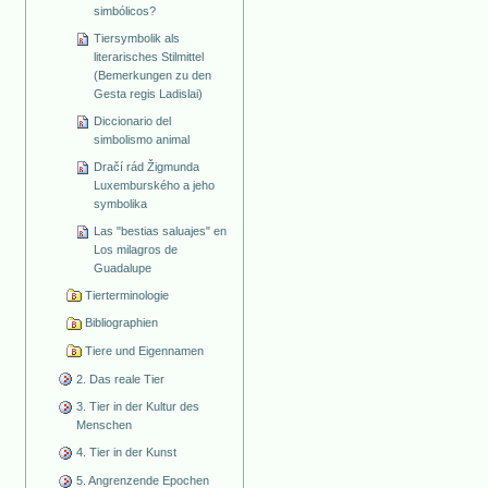
simbólicos?
Tiersymbolik als
literarisches Stilmittel
(Bemerkungen zu den
Gesta regis Ladislai)
Diccionario del
simbolismo animal
Dračí rád Žigmunda
Luxemburského a jeho
symbolika
Las "bestias saluajes" en
Los milagros de
Guadalupe
Tierterminologie
Bibliographien
Tiere und Eigennamen
2. Das reale Tier
3. Tier in der Kultur des
Menschen
4. Tier in der Kunst
5. Angrenzende Epochen