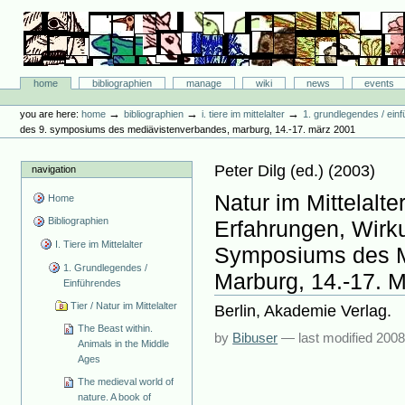
Skip
to
content.
|
Skip
Bibliographie-Portal
to
Sections
home
bibliographien
manage
wiki
news
events
navigation
Personal
tools
→
→
→
you are here:
home
bibliographien
i. tiere im mittelalter
1. grundlegendes / ein
des 9. symposiums des mediävistenverbandes, marburg, 14.-17. märz 2001
Peter Dilg
(ed.)
(
2003
)
navigation
Natur im Mittelalte
Home
Bibliographien
Erfahrungen, Wirk
I. Tiere im Mittelalter
Symposiums des M
1. Grundlegendes /
Marburg, 14.-17. 
Einführendes
Tier / Natur im Mittelalter
Berlin, Akademie Verlag.
The Beast within.
by
Bibuser
—
last modified
2008
Animals in the Middle
Ages
The medieval world of
nature. A book of