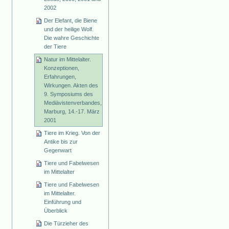
2002
Der Elefant, die Biene
und der heilige Wolf.
Die wahre Geschichte
der Tiere
Natur im Mittelalter.
Konzeptionen,
Erfahrungen,
Wirkungen. Akten des
9. Symposiums des
Mediävistenverbandes,
Marburg, 14.-17. März
2001
Tiere im Krieg. Von der
Antike bis zur
Gegenwart
Tiere und Fabelwesen
im Mittelalter
Tiere und Fabelwesen
im Mittelalter.
Einführung und
Überblick
Die Türzieher des