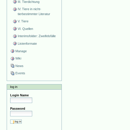
III. Tierdichtung
IV. Tiere in nicht-
tierbestimmter Literatur
V. Tiere
VI. Quellen
Interimsfolder: Zweifelsfälle
Listenformate
Manage
Wiki
News
Events
log in
Login Name
Password