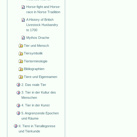
Horse-fight and Horse-
race in Norse Tradition
A History of British
Livestock Husbandry
to 1700
Mythos Drache
Tier und Mensch
Tiersymbolik
Tierterminologie
Bibliographien
Tiere und Eigennamen
2. Das reale Tier
3. Tier in der Kultur des
Menschen
4. Tier in der Kunst
5. Angrenzende Epochen
und Räume
II. Tiere in Tierallegorese
und Tierkunde