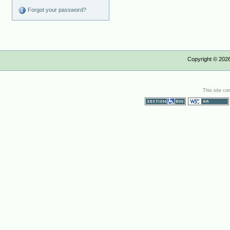
Forgot your password?
Copyright ©
202
This site co
Section 508
WCAG