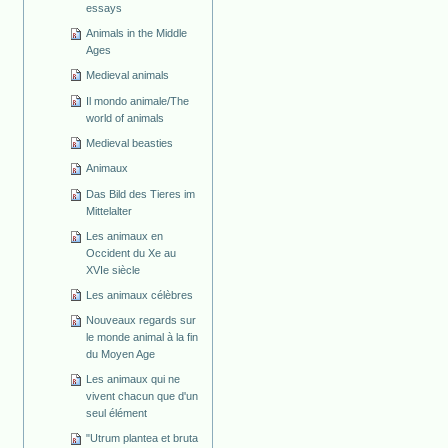
essays
Animals in the Middle
Ages
Medieval animals
Il mondo animale/The
world of animals
Medieval beasties
Animaux
Das Bild des Tieres im
Mittelalter
Les animaux en
Occident du Xe au
XVIe siècle
Les animaux célèbres
Nouveaux regards sur
le monde animal à la fin
du Moyen Age
Les animaux qui ne
vivent chacun que d'un
seul élément
"Utrum plantea et bruta