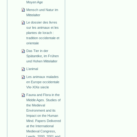
Moyen Age
Mensch und Natur im
Mittelalter
Le dossier des livres
sur les animaux et les
plantes de Iorach :
tradition occidentale et
orientale
Das Tier in der
Spätantike, im Frühen
und Hohen Mittelalter
L’animal
Les animaux malades
en Europe occidentale
VIe-XIXe siecle
Fauna and Flora in the
Middle Ages. Studies of
the Medieval
Environment and its
Impact on the Human
Mind. Papers Delivered
at the International
Medieval Congress,
Leeds, 2000, 2001 and