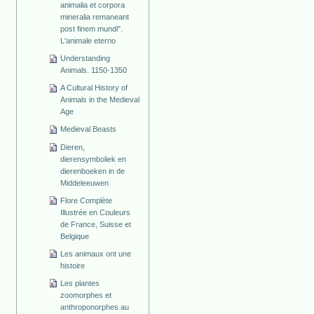
animalia et corpora
mineralia remaneant
post finem mundi".
L'animale eterno
Understanding
Animals. 1150-1350
A Cultural History of
Animals in the Medieval
Age
Medieval Beasts
Dieren,
dierensymboliek en
dierenboeken in de
Middeleeuwen
Flore Complète
Illustrée en Couleurs
de France, Suisse et
Belgique
Les animaux ont une
histoire
Les plantes
zoomorphes et
anthroponorphes au