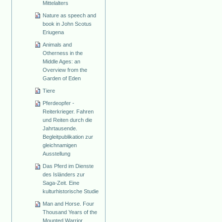
Mittelalters
Nature as speech and
book in John Scotus
Eriugena
Animals and
Otherness in the
Middle Ages: an
Overview from the
Garden of Eden
Tiere
Pferdeopfer -
Reiterkrieger. Fahren
und Reiten durch die
Jahrtausende.
Begleitpublikation zur
gleichnamigen
Ausstellung
Das Pferd im Dienste
des Isländers zur
Saga-Zeit. Eine
kulturhistorische Studie
Man and Horse. Four
Thousand Years of the
Mounted Warrior