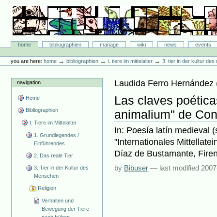
Skip
to
content.
|
Skip
Bibliographie-Portal
to
Sections
home
bibliographien
manage
wiki
news
events
navigation
Personal
tools
→
→
→
you are here:
home
bibliographien
i. tiere im mittelalter
3. tier in der kultur d
Laudida Ferro Hernández
navigation
Las claves poética
Home
Bibliographien
animalium" de Con
I. Tiere im Mittelalter
In: Poesía latín medieval 
1. Grundlegendes /
"Internationales Mittellate
Einführendes
Díaz de Bustamante, Firen
2. Das reale Tier
by
Bibuser
—
last modified
2007
3. Tier in der Kultur des
Menschen
Religion
Verhalten und
Bewegung der Tiere
nach frühen