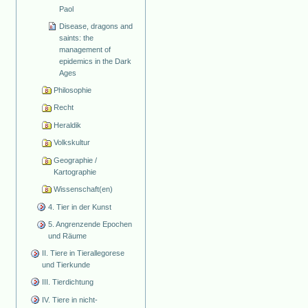
Paol
Disease, dragons and
saints: the
management of
epidemics in the Dark
Ages
Philosophie
Recht
Heraldik
Volkskultur
Geographie /
Kartographie
Wissenschaft(en)
4. Tier in der Kunst
5. Angrenzende Epochen
und Räume
II. Tiere in Tierallegorese
und Tierkunde
III. Tierdichtung
IV. Tiere in nicht-