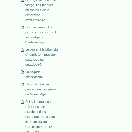
vierge. Les théories
médiévales de la
génération
extraordinaire
Les animaux et les
péchés capitaux: de la
symbolique à
l'emblématique
Le baiser à la bête: site
d'humiliation, pratique
satanique ou
scatologie?
Ménagerie
cistercienne
L'animal dans les
procédures religieuses
du Moyen Age
Animal et pratiques
religieuses: les
manifestqtions
matérielles. Colloque
international du
Compiègne, 11.-13.
nov. 1988