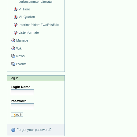
tierbestimmter Literatur
V. Tiere
VI. Quellen
Interimsfolder: Zweifelsfälle
Listenformate
Manage
Wiki
News
Events
log in
Login Name
Password
Forgot your password?