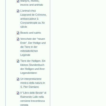
Martyrs, monks,
insects and animals
L'animal chez
Liutprand de Crémone,
ambassadeur à
Constantinople au Xe
siècle
Beasts and saints
Vorschein der "neuen
Erde". Der Heilige und
die Tiere in der
mittelalterlichen
Legende
Tiere der Heiligen. Ein
kleines Stundenbuch
der Heiligen und ihrer
Legendentiere
Un interpretazione
mistica della natura in
S. Pier Damiano
Il "Libro delle Bestie" di
Raimondo Lullo nella
versione trecentesca
veneta