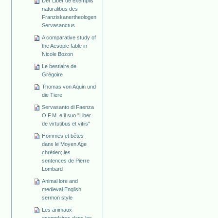
Der Liber de exemplis
naturalibus des
Franziskanertheologen
Servasanctus
A comparative study of
the Aesopic fable in
Nicole Bozon
Le bestiaire de
Grégoire
Thomas von Aquin und
die Tiere
Servasanto di Faenza
O.F.M. e il suo "Liber
de virtutibus et vitiis"
Hommes et bêtes
dans le Moyen Age
chrétien; les
sentences de Pierre
Lombard
Animal lore and
medieval English
sermon style
Les animaux
exemplaires dans les