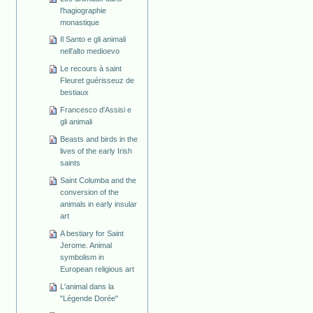
l'hagiographie
monastique
Il Santo e gli animali
nell'alto medioevo
Le recours à saint
Fleuret guérisseuz de
bestiaux
Francesco d'Assisi e
gli animali
Beasts and birds in the
lives of the early Irish
saints
Saint Columba and the
conversion of the
animals in early insular
art
A bestiary for Saint
Jerome. Animal
symbolism in
European religious art
L'animal dans la
"Légende Dorée"