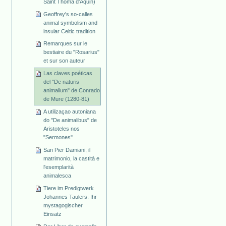
Saint Thoma d'Aquin)
Geoffrey's so-calles
animal symbolism and
insular Celtic tradition
Remarques sur le
bestiaire du "Rosarius"
et sur son auteur
Las claves poéticas
del "De naturis
animalium" de Conrado
de Mure (1280-81)
A utilizaçao autoniana
do "De animalibus" de
Aristoteles nos
"Sermones"
San Pier Damiani, il
matrimonio, la castità e
l'esemplarità
animalesca
Tiere im Predigtwerk
Johannes Taulers. Ihr
mystagogischer
Einsatz