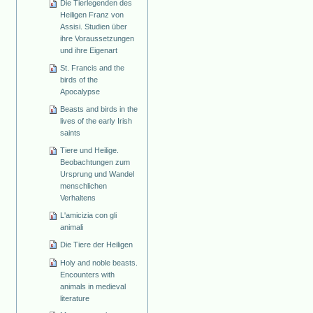
Die Tierlegenden des
Heiligen Franz von
Assisi. Studien über
ihre Voraussetzungen
und ihre Eigenart
St. Francis and the
birds of the
Apocalypse
Beasts and birds in the
lives of the early Irish
saints
Tiere und Heilige.
Beobachtungen zum
Ursprung und Wandel
menschlichen
Verhaltens
L'amicizia con gli
animali
Die Tiere der Heiligen
Holy and noble beasts.
Encounters with
animals in medieval
literature