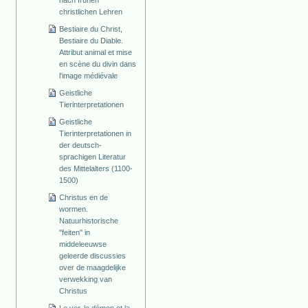
christlichen Lehren
Bestiaire du Christ,
Bestiaire du Diable.
Attribut animal et mise
en scène du divin dans
l'image médiévale
Geistliche
Tierinterpretationen
Geistliche
Tierinterpretationen in
der deutsch-
sprachigen Literatur
des Mittelalters (1100-
1500)
Christus en de
wormen.
Natuurhistorische
"feiten" in
middeleeuwse
geleerde discussies
over de maagdelijke
verwekking van
Christus
Le ver, le démon et la