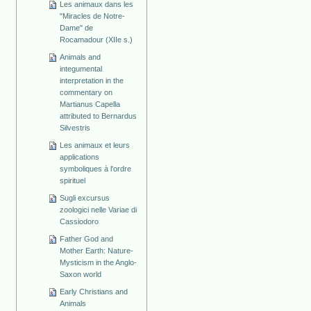
Les animaux dans les
"Miracles de Notre-
Dame" de
Rocamadour (XIIe s.)
Animals and
integumental
interpretation in the
commentary on
Martianus Capella
attributed to Bernardus
Silvestris
Les animaux et leurs
applications
symboliques à l'ordre
spirituel
Sugli excursus
zoologici nelle Variae di
Cassiodoro
Father God and
Mother Earth: Nature-
Mysticism in the Anglo-
Saxon world
Early Christians and
Animals