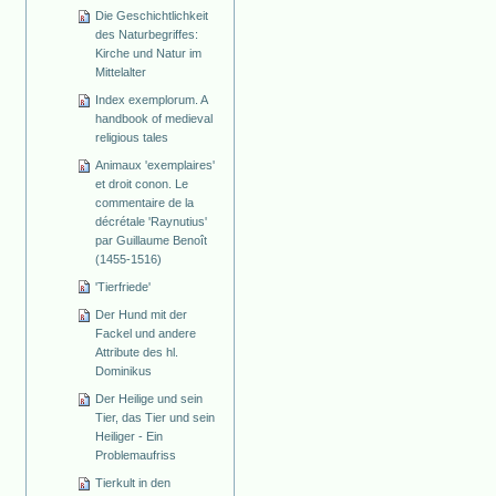
Die Geschichtlichkeit
des Naturbegriffes:
Kirche und Natur im
Mittelalter
Index exemplorum. A
handbook of medieval
religious tales
Animaux 'exemplaires'
et droit conon. Le
commentaire de la
décrétale 'Raynutius'
par Guillaume Benoît
(1455-1516)
'Tierfriede'
Der Hund mit der
Fackel und andere
Attribute des hl.
Dominikus
Der Heilige und sein
Tier, das Tier und sein
Heiliger - Ein
Problemaufriss
Tierkult in den