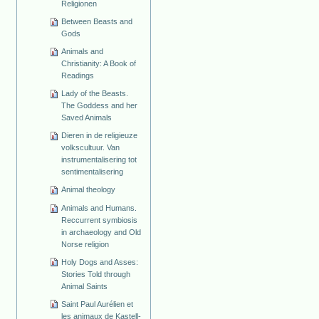
Religionen
Between Beasts and
Gods
Animals and
Christianity: A Book of
Readings
Lady of the Beasts.
The Goddess and her
Saved Animals
Dieren in de religieuze
volkscultuur. Van
instrumentalisering tot
sentimentalisering
Animal theology
Animals and Humans.
Reccurrent symbiosis
in archaeology and Old
Norse religion
Holy Dogs and Asses:
Stories Told through
Animal Saints
Saint Paul Aurélien et
les animaux de Kastell-