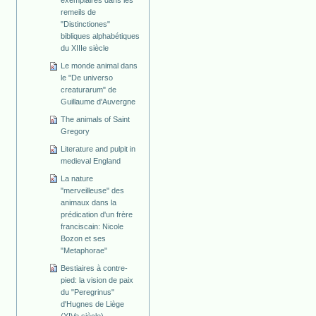
remeils de
"Distinctiones"
bibliques alphabétiques
du XIIIe siècle
Le monde animal dans
le "De universo
creaturarum" de
Guillaume d'Auvergne
The animals of Saint
Gregory
Literature and pulpit in
medieval England
La nature
"merveilleuse" des
animaux dans la
prédication d'un frère
franciscain: Nicole
Bozon et ses
"Metaphorae"
Bestiaires à contre-
pied: la vision de paix
du "Peregrinus"
d'Hugnes de Liège
(XIVe siècle)