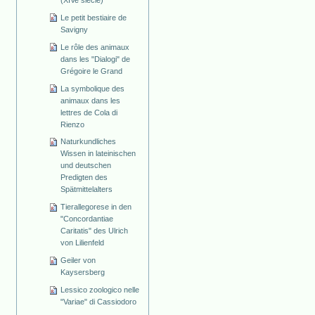
Le petit bestiaire de
Savigny
Le rôle des animaux
dans les "Dialogi" de
Grégoire le Grand
La symbolique des
animaux dans les
lettres de Cola di
Rienzo
Naturkundliches
Wissen in lateinischen
und deutschen
Predigten des
Spätmittelalters
Tierallegorese in den
"Concordantiae
Caritatis" des Ulrich
von Lilienfeld
Geiler von
Kaysersberg
Lessico zoologico nelle
"Variae" di Cassiodoro