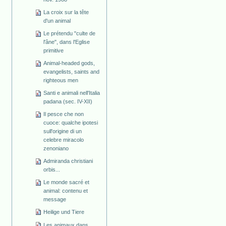
La croix sur la tête
d'un animal
Le prétendu "culte de
l'âne", dans l'Eglise
primitive
Animal-headed gods,
evangelists, saints and
righteous men
Santi e animali nell'Italia
padana (sec. IV-XII)
Il pesce che non
cuoce: qualche ipotesi
sull'origine di un
celebre miracolo
zenoniano
Admiranda christiani
orbis...
Le monde sacré et
animal: contenu et
message
Heilige und Tiere
Les animaux dans