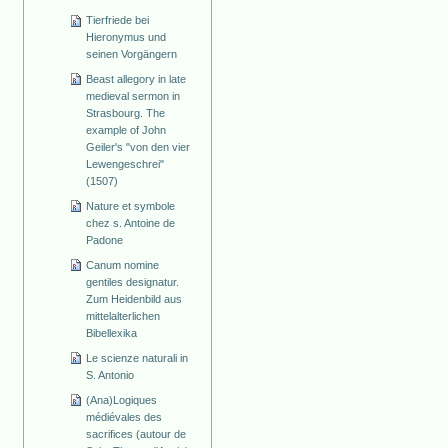
Tierfriede bei
Hieronymus und
seinen Vorgängern
Beast allegory in late
medieval sermon in
Strasbourg. The
example of John
Geiler's "von den vier
Lewengeschrei"
(1507)
Nature et symbole
chez s. Antoine de
Padone
Canum nomine
gentiles designatur.
Zum Heidenbild aus
mittelalterlichen
Bibellexika
Le scienze naturali in
S. Antonio
(Ana)Logiques
médiévales des
sacrifices (autour de