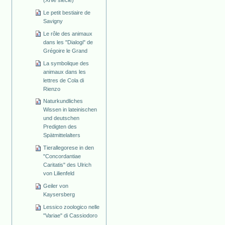
Le petit bestiaire de
Savigny
Le rôle des animaux
dans les "Dialogi" de
Grégoire le Grand
La symbolique des
animaux dans les
lettres de Cola di
Rienzo
Naturkundliches
Wissen in lateinischen
und deutschen
Predigten des
Spätmittelalters
Tierallegorese in den
"Concordantiae
Caritatis" des Ulrich
von Lilienfeld
Geiler von
Kaysersberg
Lessico zoologico nelle
"Variae" di Cassiodoro