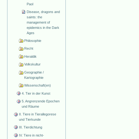
Paol
Disease, dragons and
saints: the
management of
epidemics in the Dark
Ages
Philosophie
Recht
Heraldik
Volkskultur
Geographie /
Kartographie
Wissenschaft(en)
4. Tier in der Kunst
5. Angrenzende Epochen
und Räume
II. Tiere in Tierallegorese
und Tierkunde
III. Tierdichtung
IV. Tiere in nicht-