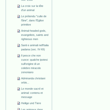
La croix sur la tête
d'un animal
Le prétendu "culte de
l'âne", dans l'Eglise
primitive
Animal-headed gods,
evangelists, saints and
righteous men
Santi e animali nell'Italia
padana (sec. IV-XII)
Il pesce che non
cuoce: qualche ipotesi
sull'origine di un
celebre miracolo
zenoniano
Admiranda christiani
orbis...
Le monde sacré et
animal: contenu et
message
Heilige und Tiere
Les animaux dans