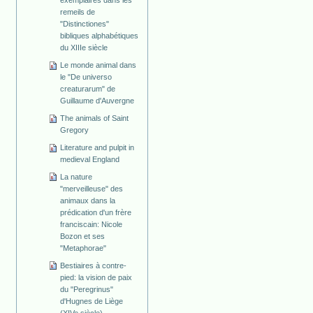
remeils de
"Distinctiones"
bibliques alphabétiques
du XIIIe siècle
Le monde animal dans
le "De universo
creaturarum" de
Guillaume d'Auvergne
The animals of Saint
Gregory
Literature and pulpit in
medieval England
La nature
"merveilleuse" des
animaux dans la
prédication d'un frère
franciscain: Nicole
Bozon et ses
"Metaphorae"
Bestiaires à contre-
pied: la vision de paix
du "Peregrinus"
d'Hugnes de Liège
(XIVe siècle)