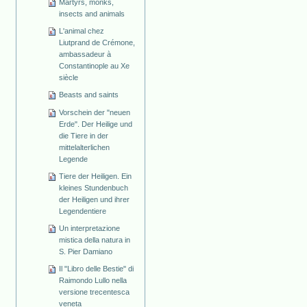
Martyrs, monks,
insects and animals
L'animal chez
Liutprand de Crémone,
ambassadeur à
Constantinople au Xe
siècle
Beasts and saints
Vorschein der "neuen
Erde". Der Heilige und
die Tiere in der
mittelalterlichen
Legende
Tiere der Heiligen. Ein
kleines Stundenbuch
der Heiligen und ihrer
Legendentiere
Un interpretazione
mistica della natura in
S. Pier Damiano
Il "Libro delle Bestie" di
Raimondo Lullo nella
versione trecentesca
veneta