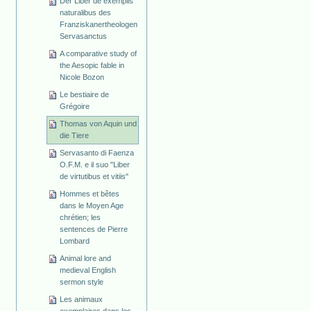
Der Liber de exemplis
naturalibus des
Franziskanertheologen
Servasanctus
A comparative study of
the Aesopic fable in
Nicole Bozon
Le bestiaire de
Grégoire
Thomas von Aquin und
die Tiere
Servasanto di Faenza
O.F.M. e il suo "Liber
de virtutibus et vitiis"
Hommes et bêtes
dans le Moyen Age
chrétien; les
sentences de Pierre
Lombard
Animal lore and
medieval English
sermon style
Les animaux
exemplaires dans les