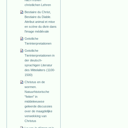
christlichen Lehren
Bestiaire du Christ,
Bestiaire du Diable.
Attribut animal et mise
en scène du divin dans
l'image médiévale
Geistliche
Tierinterpretationen
Geistliche
Tierinterpretationen in
der deutsch-
sprachigen Literatur
des Mittelalters (1100-
1500)
Christus en de
wormen.
Natuurhistorische
"feiten" in
middeleeuwse
geleerde discussies
over de maagdelijke
verwekking van
Christus
Le ver, le démon et la