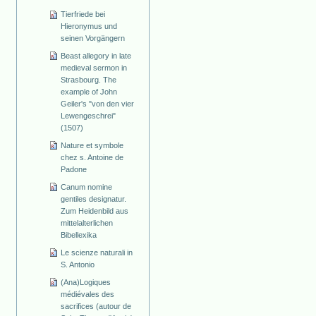
Tierfriede bei
Hieronymus und
seinen Vorgängern
Beast allegory in late
medieval sermon in
Strasbourg. The
example of John
Geiler's "von den vier
Lewengeschrei"
(1507)
Nature et symbole
chez s. Antoine de
Padone
Canum nomine
gentiles designatur.
Zum Heidenbild aus
mittelalterlichen
Bibellexika
Le scienze naturali in
S. Antonio
(Ana)Logiques
médiévales des
sacrifices (autour de