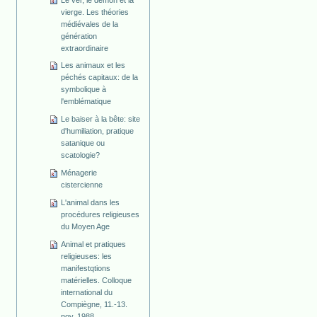
vierge. Les théories
médiévales de la
génération
extraordinaire
Les animaux et les
péchés capitaux: de la
symbolique à
l'emblématique
Le baiser à la bête: site
d'humiliation, pratique
satanique ou
scatologie?
Ménagerie
cistercienne
L'animal dans les
procédures religieuses
du Moyen Age
Animal et pratiques
religieuses: les
manifestqtions
matérielles. Colloque
international du
Compiègne, 11.-13.
nov. 1988