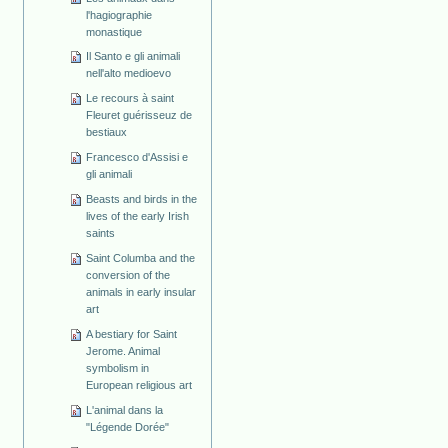
l'hagiographie
monastique
Il Santo e gli animali
nell'alto medioevo
Le recours à saint
Fleuret guérisseuz de
bestiaux
Francesco d'Assisi e
gli animali
Beasts and birds in the
lives of the early Irish
saints
Saint Columba and the
conversion of the
animals in early insular
art
A bestiary for Saint
Jerome. Animal
symbolism in
European religious art
L'animal dans la
"Légende Dorée"