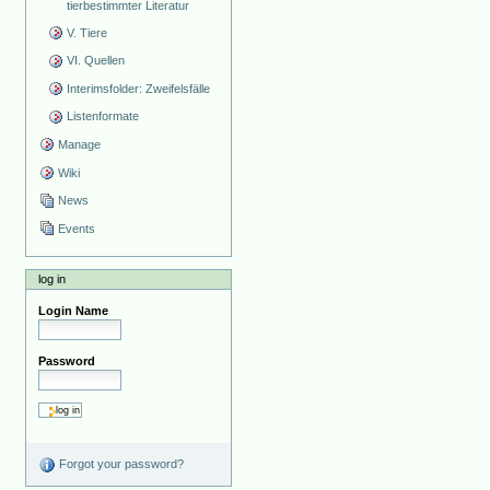
tierbestimmter Literatur
V. Tiere
VI. Quellen
Interimsfolder: Zweifelsfälle
Listenformate
Manage
Wiki
News
Events
log in
Login Name
Password
Forgot your password?