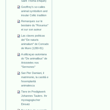
Saint Thoma d'Aquin)
Geoffrey's so-calles
animal symbolism and
insular Celtic tradition
Remarques sur le
bestiaire du "Rosarius"
et sur son auteur
Las claves poéticas
del "De naturis
animalium" de Conrado
de Mure (1280-81)
A utilizaçao autoniana
do "De animalibus" de
Aristoteles nos
"Sermones"
San Pier Damiani, il
matrimonio, la castità e
l'esemplarità
animalesca
Tiere im Predigtwerk
Johannes Taulers. Ihr
mystagogischer
Einsatz