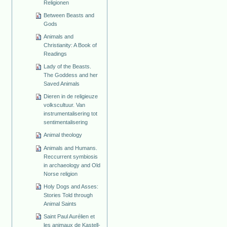
Religionen
Between Beasts and
Gods
Animals and
Christianity: A Book of
Readings
Lady of the Beasts.
The Goddess and her
Saved Animals
Dieren in de religieuze
volkscultuur. Van
instrumentalisering tot
sentimentalisering
Animal theology
Animals and Humans.
Reccurrent symbiosis
in archaeology and Old
Norse religion
Holy Dogs and Asses:
Stories Told through
Animal Saints
Saint Paul Aurélien et
les animaux de Kastell-