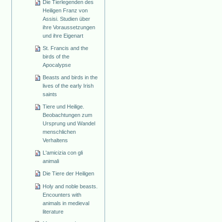
Die Tierlegenden des
Heiligen Franz von
Assisi. Studien über
ihre Voraussetzungen
und ihre Eigenart
St. Francis and the
birds of the
Apocalypse
Beasts and birds in the
lives of the early Irish
saints
Tiere und Heilige.
Beobachtungen zum
Ursprung und Wandel
menschlichen
Verhaltens
L'amicizia con gli
animali
Die Tiere der Heiligen
Holy and noble beasts.
Encounters with
animals in medieval
literature