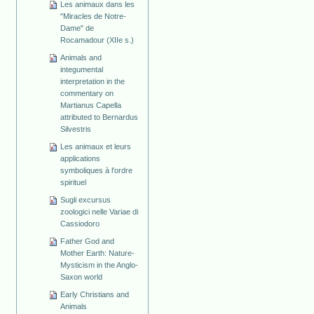
Les animaux dans les
"Miracles de Notre-
Dame" de
Rocamadour (XIIe s.)
Animals and
integumental
interpretation in the
commentary on
Martianus Capella
attributed to Bernardus
Silvestris
Les animaux et leurs
applications
symboliques à l'ordre
spirituel
Sugli excursus
zoologici nelle Variae di
Cassiodoro
Father God and
Mother Earth: Nature-
Mysticism in the Anglo-
Saxon world
Early Christians and
Animals