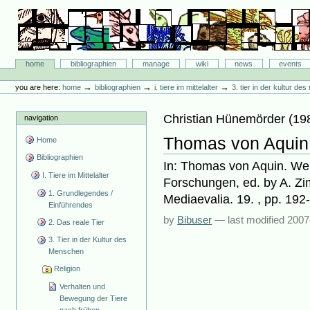
Skip
to
content.
|
Skip
Bibliographie-Portal
to
Sections
home
bibliographien
manage
wiki
news
events
navigation
Personal
tools
→
→
→
you are here:
home
bibliographien
i. tiere im mittelalter
3. tier in der kultur d
Christian Hünemörder
(
19
navigation
Thomas von Aquin 
Home
Bibliographien
In: Thomas von Aquin. Wer
I. Tiere im Mittelalter
Forschungen, ed. by A. Zi
1. Grundlegendes /
Mediaevalia. 19. , pp. 192
Einführendes
by
Bibuser
—
last modified
2007
2. Das reale Tier
3. Tier in der Kultur des
Menschen
Religion
Verhalten und
Bewegung der Tiere
nach frühen