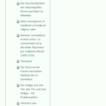
Die Geschichtlichkeit
des Naturbegriffes:
Kirche und Natur im
Mittelalter
Index exemplorum. A
handbook of medieval
religious tales
Animaux 'exemplaires'
et droit conon. Le
commentaire de la
décrétale 'Raynutius'
par Guillaume Benoît
(1455-1516)
'Tierfriede'
Der Hund mit der
Fackel und andere
Attribute des hl.
Dominikus
Der Heilige und sein
Tier, das Tier und sein
Heiliger - Ein
Problemaufriss
Tierkult in den