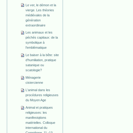
Le ver, le démon et la
vierge. Les théories
médiévales de la
génération
extraordinaire
Les animaux et les
péchés capitaux: de la
symbolique à
l'emblématique
Le baiser à la bête: site
d'humiliation, pratique
satanique ou
scatologie?
Ménagerie
cistercienne
L'animal dans les
procédures religieuses
du Moyen Age
Animal et pratiques
religieuses: les
manifestqtions
matérielles. Colloque
international du
Compiègne, 11.-13.