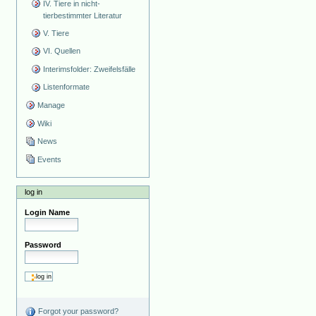
IV. Tiere in nicht-
tierbestimmter Literatur
V. Tiere
VI. Quellen
Interimsfolder: Zweifelsfälle
Listenformate
Manage
Wiki
News
Events
log in
Login Name
Password
Forgot your password?