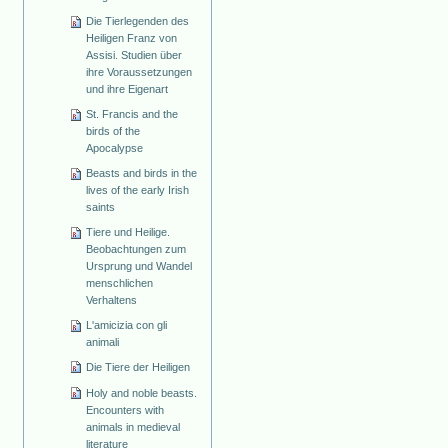
Die Tierlegenden des
Heiligen Franz von
Assisi. Studien über
ihre Voraussetzungen
und ihre Eigenart
St. Francis and the
birds of the
Apocalypse
Beasts and birds in the
lives of the early Irish
saints
Tiere und Heilige.
Beobachtungen zum
Ursprung und Wandel
menschlichen
Verhaltens
L'amicizia con gli
animali
Die Tiere der Heiligen
Holy and noble beasts.
Encounters with
animals in medieval
literature