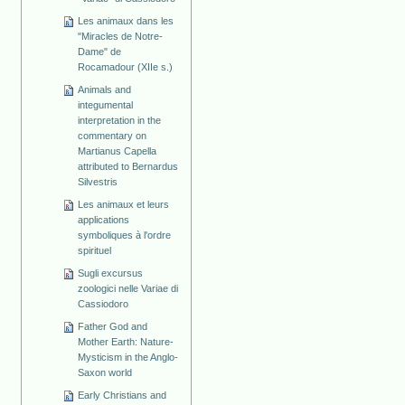
Les animaux dans les
"Miracles de Notre-
Dame" de
Rocamadour (XIIe s.)
Animals and
integumental
interpretation in the
commentary on
Martianus Capella
attributed to Bernardus
Silvestris
Les animaux et leurs
applications
symboliques à l'ordre
spirituel
Sugli excursus
zoologici nelle Variae di
Cassiodoro
Father God and
Mother Earth: Nature-
Mysticism in the Anglo-
Saxon world
Early Christians and