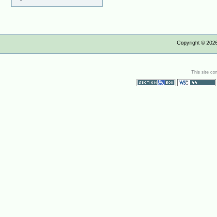
Copyright ©
202
This site co
Section 508
WCAG