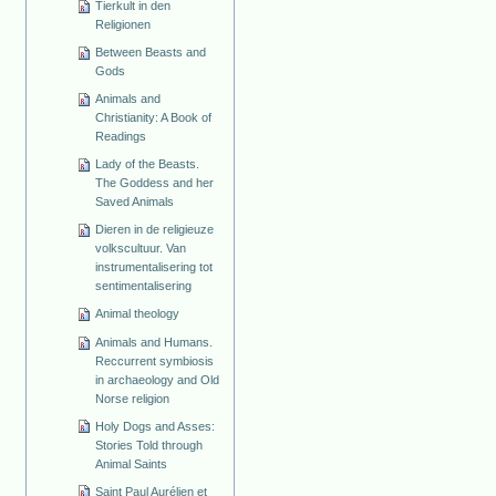
Tierkult in den
Religionen
Between Beasts and
Gods
Animals and
Christianity: A Book of
Readings
Lady of the Beasts.
The Goddess and her
Saved Animals
Dieren in de religieuze
volkscultuur. Van
instrumentalisering tot
sentimentalisering
Animal theology
Animals and Humans.
Reccurrent symbiosis
in archaeology and Old
Norse religion
Holy Dogs and Asses:
Stories Told through
Animal Saints
Saint Paul Aurélien et