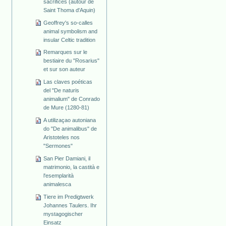
sacrifices (autour de
Saint Thoma d'Aquin)
Geoffrey's so-calles
animal symbolism and
insular Celtic tradition
Remarques sur le
bestiaire du "Rosarius"
et sur son auteur
Las claves poéticas
del "De naturis
animalium" de Conrado
de Mure (1280-81)
A utilizaçao autoniana
do "De animalibus" de
Aristoteles nos
"Sermones"
San Pier Damiani, il
matrimonio, la castità e
l'esemplarità
animalesca
Tiere im Predigtwerk
Johannes Taulers. Ihr
mystagogischer
Einsatz