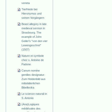
veneta
Tierfriede bei
Hieronymus und
seinen Vorgängern
Beast allegory in late
medieval sermon in
Strasbourg. The
example of John
Geiler's "von den vier
Lewengeschrei"
(1507)
Nature et symbole
chez s. Antoine de
Padone
Canum nomine
gentiles designatur.
Zum Heidenbild aus
mittelalterlichen
Bibellexika
Le scienze naturali in
S. Antonio
(Ana)Logiques
médiévales des