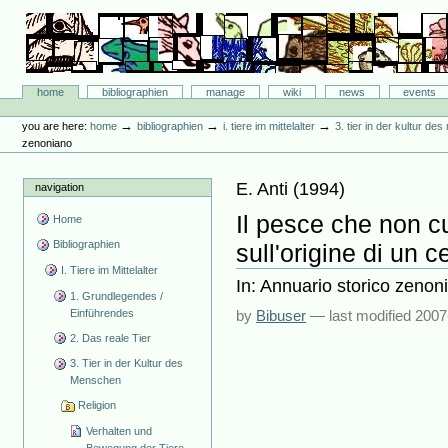
Skip
to
content.
|
Skip
Bibliographie-Portal
to
Sections
home
bibliographien
manage
wiki
news
events
navigation
Personal
tools
→
→
→
you are here:
home
bibliographien
i. tiere im mittelalter
3. tier in der kultur d
zenoniano
E. Anti
(
1994
)
navigation
Il pesce che non c
Home
Bibliographien
sull'origine di un 
I. Tiere im Mittelalter
In: Annuario storico zenon
1. Grundlegendes /
Einführendes
by
Bibuser
—
last modified
2007
2. Das reale Tier
3. Tier in der Kultur des
Menschen
Religion
Verhalten und
Bewegung der Tiere