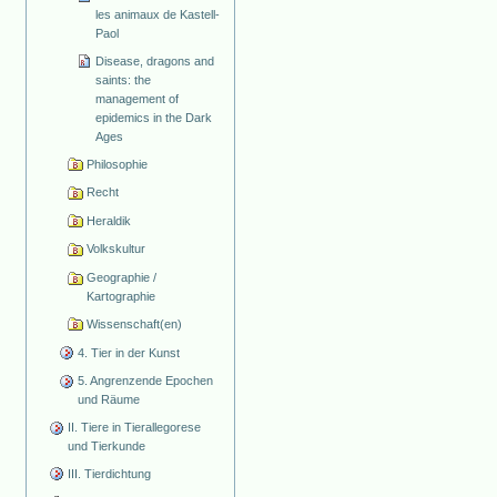
les animaux de Kastell-
Paol
Disease, dragons and
saints: the
management of
epidemics in the Dark
Ages
Philosophie
Recht
Heraldik
Volkskultur
Geographie /
Kartographie
Wissenschaft(en)
4. Tier in der Kunst
5. Angrenzende Epochen
und Räume
II. Tiere in Tierallegorese
und Tierkunde
III. Tierdichtung