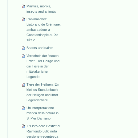
Martyrs, monks,
insects and animals
L'animal chez
Liutprand de Crémone,
ambassadeur à
Constantinople au Xe
siècle
Beasts and saints
Vorschein der "neuen
Erde". Der Heilige und
die Tiere in der
mittelalterlichen
Legende
Tiere der Heiligen. Ein
kleines Stundenbuch
der Heiligen und ihrer
Legendentiere
Un interpretazione
mistica della natura in
S. Pier Damiano
Il "Libro delle Bestie" di
Raimondo Lullo nella
versione trecentesca