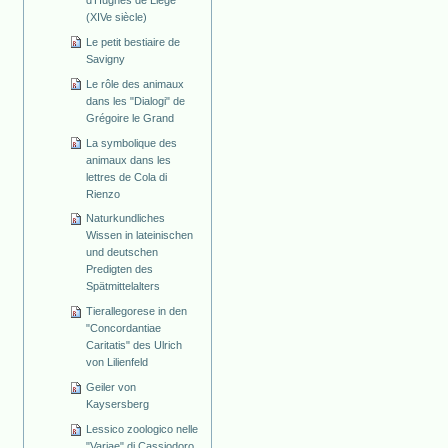
(XIVe siècle)
Le petit bestiaire de
Savigny
Le rôle des animaux
dans les "Dialogi" de
Grégoire le Grand
La symbolique des
animaux dans les
lettres de Cola di
Rienzo
Naturkundliches
Wissen in lateinischen
und deutschen
Predigten des
Spätmittelalters
Tierallegorese in den
"Concordantiae
Caritatis" des Ulrich
von Lilienfeld
Geiler von
Kaysersberg
Lessico zoologico nelle
"Variae" di Cassiodoro