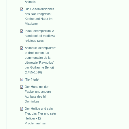
Animals
Die Geschichtlichkeit
des Naturbegriffes:
Kirche und Natur im
Mittelalter
Index exemplorum. A
handbook of medieval
religious tales
Animaux 'exemplaires'
et droit conon. Le
commentaire de la
décrétale 'Raynutius'
par Guillaume Benoît
(1455-1516)
'Tierfriede'
Der Hund mit der
Fackel und andere
Attribute des hl.
Dominikus
Der Heilige und sein
Tier, das Tier und sein
Heiliger - Ein
Problemaufriss