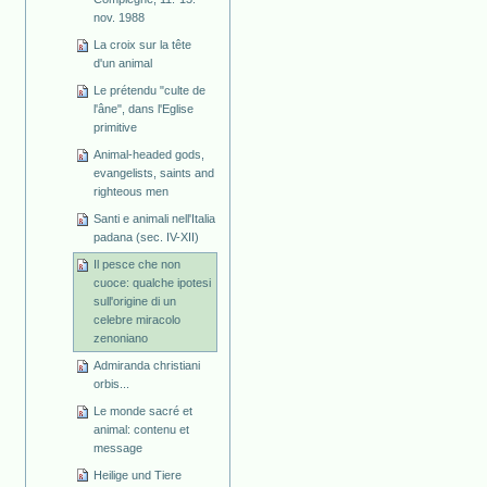
nov. 1988
La croix sur la tête
d'un animal
Le prétendu "culte de
l'âne", dans l'Eglise
primitive
Animal-headed gods,
evangelists, saints and
righteous men
Santi e animali nell'Italia
padana (sec. IV-XII)
Il pesce che non
cuoce: qualche ipotesi
sull'origine di un
celebre miracolo
zenoniano
Admiranda christiani
orbis...
Le monde sacré et
animal: contenu et
message
Heilige und Tiere