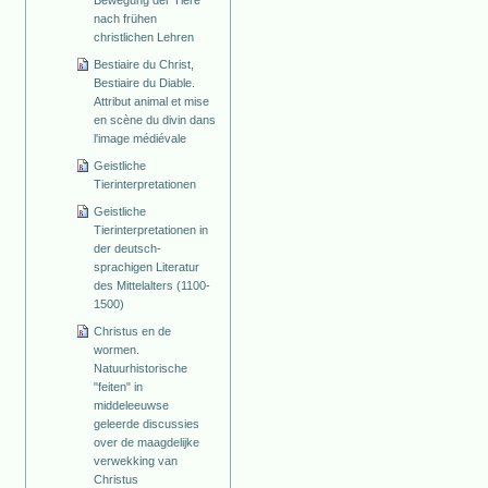
nach frühen
christlichen Lehren
Bestiaire du Christ,
Bestiaire du Diable.
Attribut animal et mise
en scène du divin dans
l'image médiévale
Geistliche
Tierinterpretationen
Geistliche
Tierinterpretationen in
der deutsch-
sprachigen Literatur
des Mittelalters (1100-
1500)
Christus en de
wormen.
Natuurhistorische
"feiten" in
middeleeuwse
geleerde discussies
over de maagdelijke
verwekking van
Christus