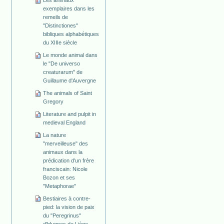
exemplaires dans les
remeils de
"Distinctiones"
bibliques alphabétiques
du XIIIe siècle
Le monde animal dans
le "De universo
creaturarum" de
Guillaume d'Auvergne
The animals of Saint
Gregory
Literature and pulpit in
medieval England
La nature
"merveilleuse" des
animaux dans la
prédication d'un frère
franciscain: Nicole
Bozon et ses
"Metaphorae"
Bestiaires à contre-
pied: la vision de paix
du "Peregrinus"
d'Hugnes de Liège