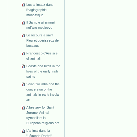
Les animaux dans
l'hagiographie
monastique
Il Santo e gli animali
nell'alto medioevo
Le recours à saint
Fleuret guérisseuz de
bestiaux
Francesco d'Assisi e
gli animali
Beasts and birds in the
lives of the early Irish
saints
Saint Columba and the
conversion of the
animals in early insular
art
A bestiary for Saint
Jerome. Animal
symbolism in
European religious art
L'animal dans la
"Légende Dorée"