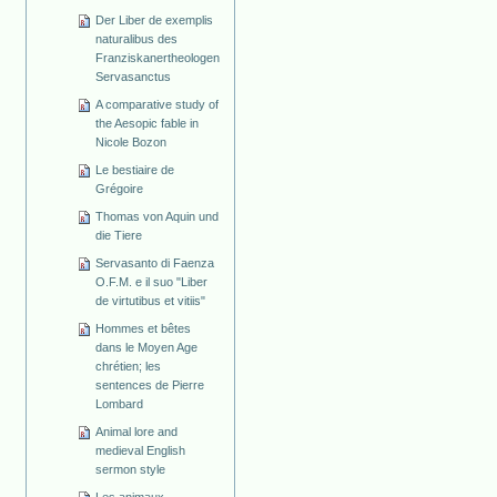
Der Liber de exemplis
naturalibus des
Franziskanertheologen
Servasanctus
A comparative study of
the Aesopic fable in
Nicole Bozon
Le bestiaire de
Grégoire
Thomas von Aquin und
die Tiere
Servasanto di Faenza
O.F.M. e il suo "Liber
de virtutibus et vitiis"
Hommes et bêtes
dans le Moyen Age
chrétien; les
sentences de Pierre
Lombard
Animal lore and
medieval English
sermon style
Les animaux