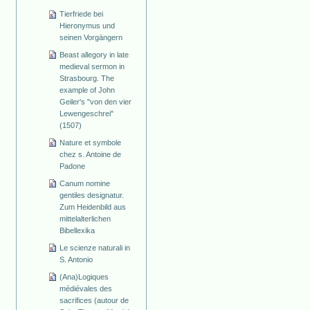
Tierfriede bei
Hieronymus und
seinen Vorgängern
Beast allegory in late
medieval sermon in
Strasbourg. The
example of John
Geiler's "von den vier
Lewengeschrei"
(1507)
Nature et symbole
chez s. Antoine de
Padone
Canum nomine
gentiles designatur.
Zum Heidenbild aus
mittelalterlichen
Bibellexika
Le scienze naturali in
S. Antonio
(Ana)Logiques
médiévales des
sacrifices (autour de