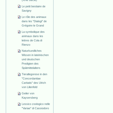
Le petit bestiaire de
Savigny
Le rôle des animaux
dans les "Dialogi" de
Grégoire le Grand
La symbolique des
animaux dans les
lettres de Cola di
Rienzo
Naturkundliches
Wissen in lateinischen
und deutschen
Predigten des
Spätmittelalters
Tierallegorese in den
"Concordantiae
Caritatis" des Ulrich
von Lilienfeld
Geiler von
Kaysersberg
Lessico zoologico nelle
"Variae" di Cassiodoro