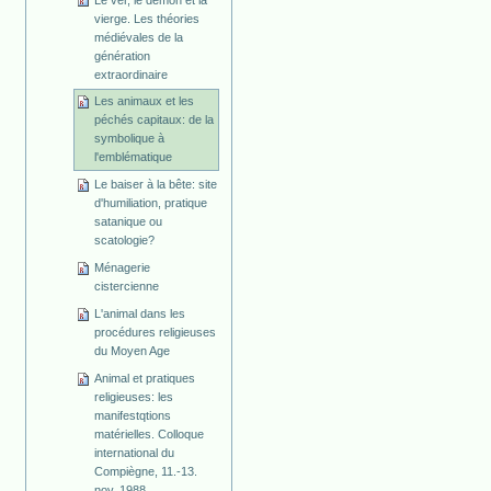
vierge. Les théories
médiévales de la
génération
extraordinaire
Les animaux et les
péchés capitaux: de la
symbolique à
l'emblématique
Le baiser à la bête: site
d'humiliation, pratique
satanique ou
scatologie?
Ménagerie
cistercienne
L'animal dans les
procédures religieuses
du Moyen Age
Animal et pratiques
religieuses: les
manifestqtions
matérielles. Colloque
international du
Compiègne, 11.-13.
nov. 1988