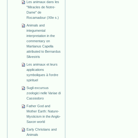
Les animaux dans les
"Miracles de Notre-
Dame" de
Rocamadour (XIIe s.)
Animals and
integumental
interpretation in the
commentary on
Martianus Capella
attributed to Bernardus
Silvestris
Les animaux et leurs
applications
symboliques à l'ordre
spirituel
Sugli excursus
zoologici nelle Variae di
Cassiodoro
Father God and
Mother Earth: Nature-
Mysticism in the Anglo-
Saxon world
Early Christians and
Animals