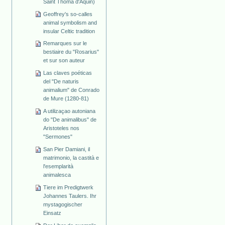
Saint Thoma d'Aquin)
Geoffrey's so-calles
animal symbolism and
insular Celtic tradition
Remarques sur le
bestiaire du "Rosarius"
et sur son auteur
Las claves poéticas
del "De naturis
animalium" de Conrado
de Mure (1280-81)
A utilizaçao autoniana
do "De animalibus" de
Aristoteles nos
"Sermones"
San Pier Damiani, il
matrimonio, la castità e
l'esemplarità
animalesca
Tiere im Predigtwerk
Johannes Taulers. Ihr
mystagogischer
Einsatz