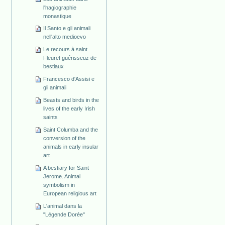
l'hagiographie
monastique
Il Santo e gli animali
nell'alto medioevo
Le recours à saint
Fleuret guérisseuz de
bestiaux
Francesco d'Assisi e
gli animali
Beasts and birds in the
lives of the early Irish
saints
Saint Columba and the
conversion of the
animals in early insular
art
A bestiary for Saint
Jerome. Animal
symbolism in
European religious art
L'animal dans la
"Légende Dorée"