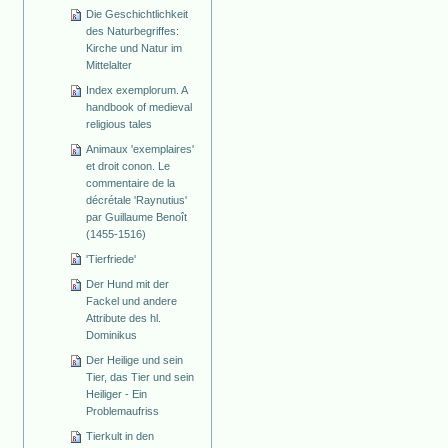
Die Geschichtlichkeit
des Naturbegriffes:
Kirche und Natur im
Mittelalter
Index exemplorum. A
handbook of medieval
religious tales
Animaux 'exemplaires'
et droit conon. Le
commentaire de la
décrétale 'Raynutius'
par Guillaume Benoît
(1455-1516)
'Tierfriede'
Der Hund mit der
Fackel und andere
Attribute des hl.
Dominikus
Der Heilige und sein
Tier, das Tier und sein
Heiliger - Ein
Problemaufriss
Tierkult in den