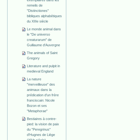
remeils de
"Distinctiones"
bibliques alphabétiques
du XIIIe siècle
Le monde animal dans
le "De universo
creaturarum" de
Guillaume d'Auvergne
The animals of Saint
Gregory
Literature and pulpit in
medieval England
La nature
"merveilleuse" des
animaux dans la
prédication d'un frère
franciscain: Nicole
Bozon et ses
"Metaphorae"
Bestiaires à contre-
pied: la vision de paix
du "Peregrinus"
d'Hugnes de Liège
(XIVe siècle)