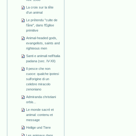
La croix sur la tête
d'un animal
Le prétendu "culte de
l'âne", dans l'Eglise
primitive
Animal-headed gods,
evangelists, saints and
righteous men
Santi e animali nell'Italia
padana (sec. IV-XII)
Il pesce che non
cuoce: qualche ipotesi
sull'origine di un
celebre miracolo
zenoniano
Admiranda christiani
orbis...
Le monde sacré et
animal: contenu et
message
Heilige und Tiere
Les animaux dans