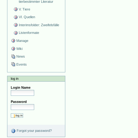
tierbestimmter Literatur
V. Tiere
VI. Quellen
Interimsfolder: Zweifelsfälle
Listenformate
Manage
Wiki
News
Events
log in
Login Name
Password
Forgot your password?