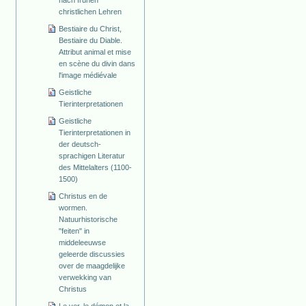
christlichen Lehren
Bestiaire du Christ,
Bestiaire du Diable.
Attribut animal et mise
en scène du divin dans
l'image médiévale
Geistliche
Tierinterpretationen
Geistliche
Tierinterpretationen in
der deutsch-
sprachigen Literatur
des Mittelalters (1100-
1500)
Christus en de
wormen.
Natuurhistorische
"feiten" in
middeleeuwse
geleerde discussies
over de maagdelijke
verwekking van
Christus
Le ver, le démon et la