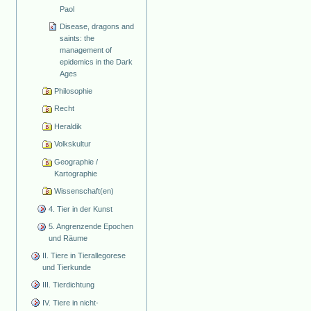
Paol
Disease, dragons and
saints: the
management of
epidemics in the Dark
Ages
Philosophie
Recht
Heraldik
Volkskultur
Geographie /
Kartographie
Wissenschaft(en)
4. Tier in der Kunst
5. Angrenzende Epochen
und Räume
II. Tiere in Tierallegorese
und Tierkunde
III. Tierdichtung
IV. Tiere in nicht-