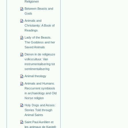
Religionen
Between Beasts and
Gods
Animals and
Christianity: A Book of
Readings
Lady of the Beasts.
The Goddess and her
Saved Animals
Dieren in de religieuze
volkscultuur. Van
instrumentalisering tot
sentimentalisering
Animal theology
Animals and Humans.
Reccurrent symbiosis
in archaeology and Old
Norse religion
Holy Dogs and Asses:
Stories Told through
Animal Saints
Saint Paul Aurélien et
les animaux de Kastell-