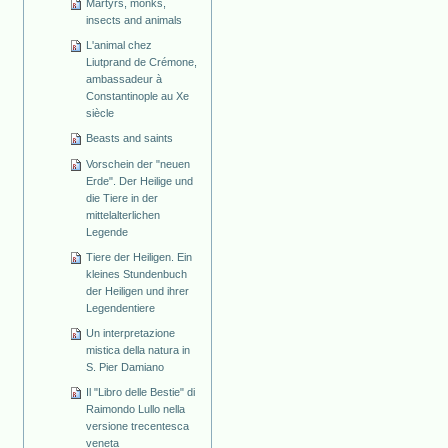
Martyrs, monks,
insects and animals
L'animal chez
Liutprand de Crémone,
ambassadeur à
Constantinople au Xe
siècle
Beasts and saints
Vorschein der "neuen
Erde". Der Heilige und
die Tiere in der
mittelalterlichen
Legende
Tiere der Heiligen. Ein
kleines Stundenbuch
der Heiligen und ihrer
Legendentiere
Un interpretazione
mistica della natura in
S. Pier Damiano
Il "Libro delle Bestie" di
Raimondo Lullo nella
versione trecentesca
veneta