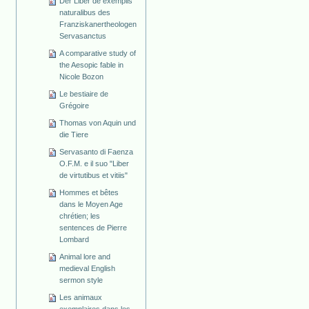
Der Liber de exemplis
naturalibus des
Franziskanertheologen
Servasanctus
A comparative study of
the Aesopic fable in
Nicole Bozon
Le bestiaire de
Grégoire
Thomas von Aquin und
die Tiere
Servasanto di Faenza
O.F.M. e il suo "Liber
de virtutibus et vitiis"
Hommes et bêtes
dans le Moyen Age
chrétien; les
sentences de Pierre
Lombard
Animal lore and
medieval English
sermon style
Les animaux
exemplaires dans les