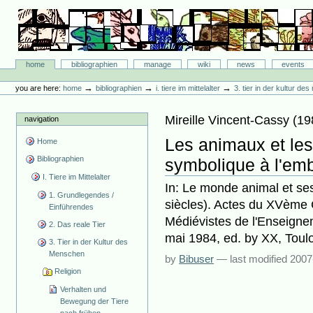
Skip
to
content.
|
Skip
Bibliographie-Portal
to
Sections
home
bibliographien
manage
wiki
news
events
navigation
Personal
tools
→
→
→
you are here:
home
bibliographien
i. tiere im mittelalter
3. tier in der kultur d
Mireille Vincent-Cassy
(
19
navigation
Les animaux et les
Home
Bibliographien
symbolique à l'em
I. Tiere im Mittelalter
In: Le monde animal et se
1. Grundlegendes /
siècles). Actes du XVème 
Einführendes
Médiévistes de l'Enseigne
2. Das reale Tier
mai 1984, ed. by XX, Toul
3. Tier in der Kultur des
Menschen
by
Bibuser
—
last modified
2007
Religion
Verhalten und
Bewegung der Tiere
nach frühen