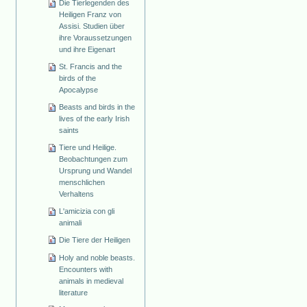
Die Tierlegenden des
Heiligen Franz von
Assisi. Studien über
ihre Voraussetzungen
und ihre Eigenart
St. Francis and the
birds of the
Apocalypse
Beasts and birds in the
lives of the early Irish
saints
Tiere und Heilige.
Beobachtungen zum
Ursprung und Wandel
menschlichen
Verhaltens
L'amicizia con gli
animali
Die Tiere der Heiligen
Holy and noble beasts.
Encounters with
animals in medieval
literature