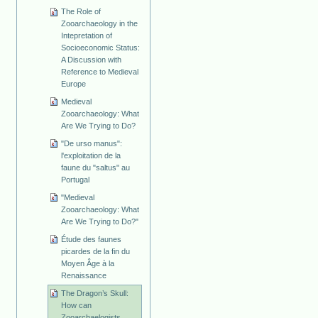
The Role of
Zooarchaeology in the
Intepretation of
Socioeconomic Status:
A Discussion with
Reference to Medieval
Europe
Medieval
Zooarchaeology: What
Are We Trying to Do?
"De urso manus":
l'exploitation de la
faune du "saltus" au
Portugal
"Medieval
Zooarchaeology: What
Are We Trying to Do?"
Étude des faunes
picardes de la fin du
Moyen Âge à la
Renaissance
The Dragon’s Skull:
How can
Zooarchaelogists