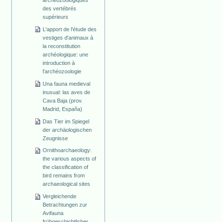
des vertébrés
supérieurs
L'apport de l'étude des
vestiges d'animaux à
la reconstitution
archéologique: une
introduction à
l'archéozoologie
Una fauna medieval
inusual: las aves de
Cava Baja (prov.
Madrid, España)
Das Tier im Spiegel
der archäologischen
Zeugnisse
Ornithoarchaeology:
the various aspects of
the classification of
bird remains from
archaeological sites
Vergleichende
Betrachtungen zur
Avifauna
frühgeschichtlicher