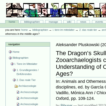
Skip
to
content.
|
Skip
Bibliographie-Portal
to
Sections
home
bibliographien
manage
wiki
news
events
navigation
Personal
tools
→
→
→
→
you are here:
home
bibliographien
i. tiere im mittelalter
2. das reale tier
arc
otherness in the middle ages?
Aleksander Pluskowski
(
2
navigation
The Dragon’s Skul
Home
Bibliographien
Zooarchaelogists c
I. Tiere im Mittelalter
Understanding of O
1. Grundlegendes /
Ages?
Einführendes
2. Das reale Tier
In: Animals and Otherness
Archäozoologie
disciplines, ed. by García
Vadillo, Mónica Ann / Chic
Archeozoologie
Oxford, pp. 109-124.
Archeozoologie
Archeozoologie
by
Bibuser
—
last modified
2013