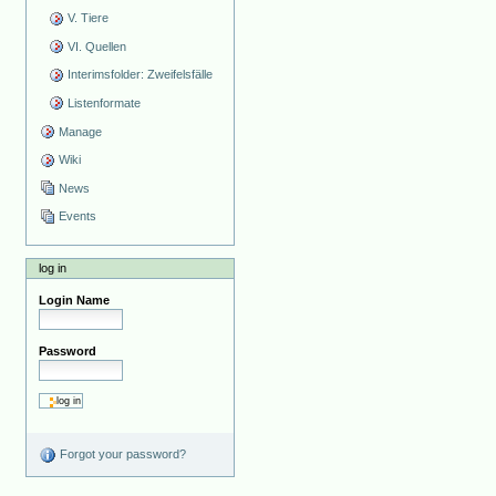
V. Tiere
VI. Quellen
Interimsfolder: Zweifelsfälle
Listenformate
Manage
Wiki
News
Events
log in
Login Name
Password
Forgot your password?