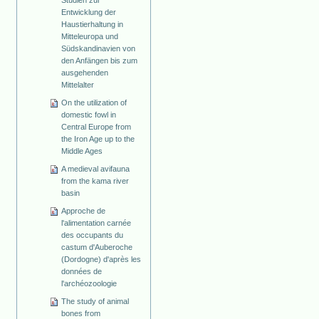
Studien zur
Entwicklung der
Haustierhaltung in
Mitteleuropa und
Südskandinavien von
den Anfängen bis zum
ausgehenden
Mittelalter
On the utilization of
domestic fowl in
Central Europe from
the Iron Age up to the
Middle Ages
A medieval avifauna
from the kama river
basin
Approche de
l'alimentation carnée
des occupants du
castum d'Auberoche
(Dordogne) d'après les
données de
l'archéozoologie
The study of animal
bones from