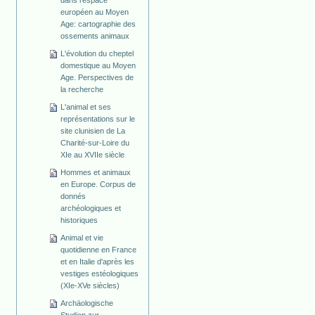
dans l'espace
européen au Moyen
Age: cartographie des
ossements animaux
L'évolution du cheptel
domestique au Moyen
Age. Perspectives de
la recherche
L'animal et ses
représentations sur le
site clunisien de La
Charité-sur-Loire du
XIe au XVIIe siècle
Hommes et animaux
en Europe. Corpus de
donnés
archéologiques et
historiques
Animal et vie
quotidienne en France
et en Italie d'après les
vestiges estéologiques
(XIe-XVe siècles)
Archäologische