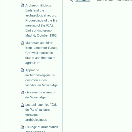
Archaeornithology:
Birds and the
archaeological record.
Proceedings of the first
meeting of the ICAZ
Bird zorking group,
Madrid, October 1992
Mammals and birds
from Lancestor Castle,
Cornwall: decline in
status and the rise of
agriculture
Approche
archéozoologique du
commerce des
viandes au Moyen Age
Ossements animaux
du Moyen Age
Les animaux, les "Cris
de Paris" et leurs
verstiges
archéologiques
Elevage et alimentation