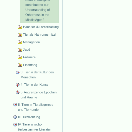
contribute to our
Understanding of
Otherness in the
Middle Ages?
Haustier-/Nutztierhaltung
Tier als Nahrungsmittel
Menagerien
Jagd
Falknerei
Fischfang
3. Tier in der Kultur des
Menschen
4. Tier in der Kunst
5. Angrenzende Epochen
und Räume
II. Tiere in Tierallegorese
und Tierkunde
III. Tierdichtung
IV. Tiere in nicht-
tierbestimmter Literatur