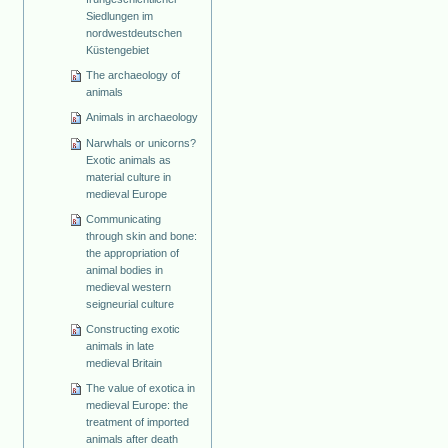
Siedlungen im
nordwestdeutschen
Küstengebiet
The archaeology of
animals
Animals in archaeology
Narwhals or unicorns?
Exotic animals as
material culture in
medieval Europe
Communicating
through skin and bone:
the appropriation of
animal bodies in
medieval western
seigneurial culture
Constructing exotic
animals in late
medieval Britain
The value of exotica in
medieval Europe: the
treatment of imported
animals after death