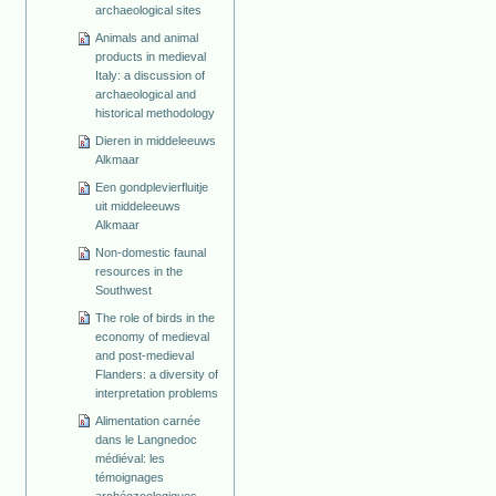
archaeological sites
Animals and animal
products in medieval
Italy: a discussion of
archaeological and
historical methodology
Dieren in middeleeuws
Alkmaar
Een gondplevierfluitje
uit middeleeuws
Alkmaar
Non-domestic faunal
resources in the
Southwest
The role of birds in the
economy of medieval
and post-medieval
Flanders: a diversity of
interpretation problems
Alimentation carnée
dans le Langnedoc
médiéval: les
témoignages
archéozoologiques