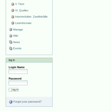
V. Tiere
VI. Quellen
Interimsfolder: Zweifelsfälle
Listenformate
Manage
Wiki
News
Events
log in
Login Name
Password
Forgot your password?