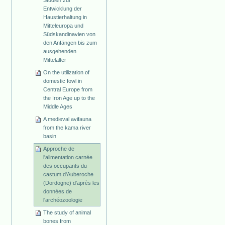
Studien zur
Entwicklung der
Haustierhaltung in
Mitteleuropa und
Südskandinavien von
den Anfängen bis zum
ausgehenden
Mittelalter
On the utilization of
domestic fowl in
Central Europe from
the Iron Age up to the
Middle Ages
A medieval avifauna
from the kama river
basin
Approche de
l'alimentation carnée
des occupants du
castum d'Auberoche
(Dordogne) d'après les
données de
l'archéozoologie
The study of animal
bones from