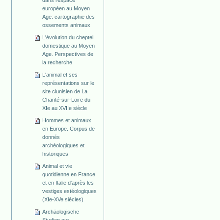
dans l'espace
européen au Moyen
Age: cartographie des
ossements animaux
L'évolution du cheptel
domestique au Moyen
Age. Perspectives de
la recherche
L'animal et ses
représentations sur le
site clunisien de La
Charité-sur-Loire du
XIe au XVIIe siècle
Hommes et animaux
en Europe. Corpus de
donnés
archéologiques et
historiques
Animal et vie
quotidienne en France
et en Italie d'après les
vestiges estéologiques
(XIe-XVe siècles)
Archäologische