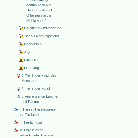
contribute to our
Understanding of
Otherness in the
Middle Ages?
Haustier-/Nutztierhaltung
Tier als Nahrungsmittel
Menagerien
Jagd
Falknerei
Fischfang
3. Tier in der Kultur des
Menschen
4. Tier in der Kunst
5. Angrenzende Epochen
und Räume
II. Tiere in Tierallegorese
und Tierkunde
III. Tierdichtung
IV. Tiere in nicht-
tierbestimmter Literatur