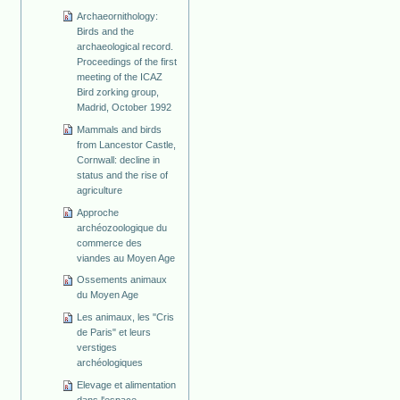
Archaeornithology:
Birds and the
archaeological record.
Proceedings of the first
meeting of the ICAZ
Bird zorking group,
Madrid, October 1992
Mammals and birds
from Lancestor Castle,
Cornwall: decline in
status and the rise of
agriculture
Approche
archéozoologique du
commerce des
viandes au Moyen Age
Ossements animaux
du Moyen Age
Les animaux, les "Cris
de Paris" et leurs
verstiges
archéologiques
Elevage et alimentation