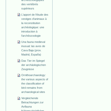
des vertébrés
supérieurs
L'apport de l'étude des
vestiges d'animaux à
la reconstitution
archéologique: une
introduction à
l'archéozoologie
Una fauna medieval
inusual: las aves de
Cava Baja (prov.
Madrid, España)
Das Tier im Spiegel
der archäologischen
Zeugnisse
Ornithoarchaeology:
the various aspects of
the classification of
bird remains from
archaeological sites
Vergleichende
Betrachtungen zur
Avifauna
frühgeschichtlicher