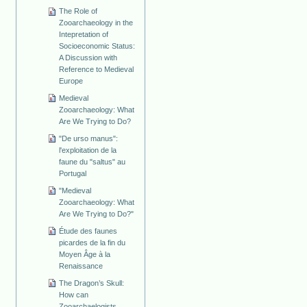
The Role of
Zooarchaeology in the
Intepretation of
Socioeconomic Status:
A Discussion with
Reference to Medieval
Europe
Medieval
Zooarchaeology: What
Are We Trying to Do?
"De urso manus":
l'exploitation de la
faune du "saltus" au
Portugal
"Medieval
Zooarchaeology: What
Are We Trying to Do?"
Étude des faunes
picardes de la fin du
Moyen Âge à la
Renaissance
The Dragon’s Skull:
How can
Zooarchaelogists