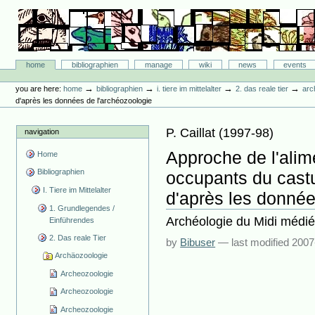
Skip
to
content.
|
Skip
Bibliographie-Portal
to
Sections
home
bibliographien
manage
wiki
news
events
navigation
Personal
tools
→
→
→
→
you are here:
home
bibliographien
i. tiere im mittelalter
2. das reale tier
arc
d'après les données de l'archéozoologie
P. Caillat
(
1997-98
)
navigation
Approche de l'alim
Home
Bibliographien
occupants du cast
I. Tiere im Mittelalter
d'après les donnée
1. Grundlegendes /
Archéologie du Midi médié
Einführendes
2. Das reale Tier
by
Bibuser
—
last modified
2007
Archäozoologie
Archeozoologie
Archeozoologie
Archeozoologie