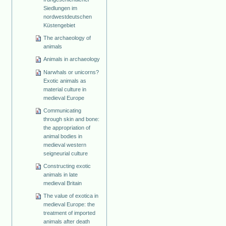
Siedlungen im
nordwestdeutschen
Küstengebiet
The archaeology of
animals
Animals in archaeology
Narwhals or unicorns?
Exotic animals as
material culture in
medieval Europe
Communicating
through skin and bone:
the appropriation of
animal bodies in
medieval western
seigneurial culture
Constructing exotic
animals in late
medieval Britain
The value of exotica in
medieval Europe: the
treatment of imported
animals after death