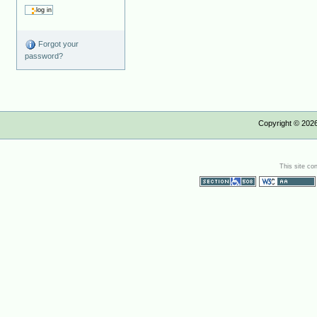
Forgot your
password?
Copyright ©
202
This site co
Section 508
WCAG