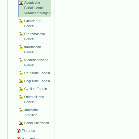
Äsopische
Fabeln: Antike
Voraussetzungen
Lateinische
Fabeln
Französische
Fabeln
Italienische
Fabeln
Niederländische
Fabeln
Deutsche Fabeln
Englische Fabeln
Cyrillus-Fabeln
Orientalische
Fabeln
Jüdische
Tradition
Fabel-Illustration
Tierepos
Verwandte