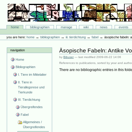
Skip
to
content.
|
Skip
Bibliographie-Portal
to
Sections
home
bibliographien
manage
wiki
news
events
navigation
Personal
tools
→
→
→
→
you are here:
home
bibliographien
iii. tierdichtung
fabel
äsopische fabeln: 
Äsopische Fabeln: Antike V
navigation
by
Bibuser
—
last modified
2009-06-22 14:06
Home
References to publications, sorted by year and author
Bibliographien
There are no bibliographic entries in this folde
I. Tiere im Mittelalter
II. Tiere in
Tierallegorese und
Tierkunde
III. Tierdichtung
Übergreifendes
Fabel
Allgemeines /
Übergreifendes