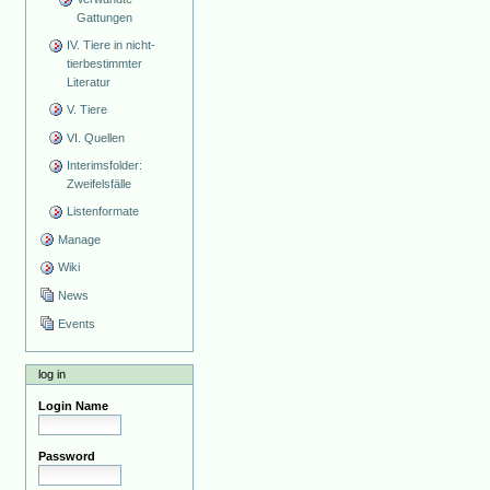
Gattungen
IV. Tiere in nicht-
tierbestimmter
Literatur
V. Tiere
VI. Quellen
Interimsfolder:
Zweifelsfälle
Listenformate
Manage
Wiki
News
Events
log in
Login Name
Password