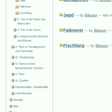
Jagd
Falknerei
Fischfang
Jagd
—
by
Bibuser
— last m
3. Tier in der Kultur des
Menschen
Falknerei
—
by
Bibuser
— 
4. Tier in der Kunst
5. Angrenzende Epochen
und Räume
Fischfang
—
by
Bibuser
—
II. Tiere in Tierallegorese
und Tierkunde
III. Tierdichtung
IV. Tiere in nicht-
tierbestimmter Literatur
V. Tiere
VI. Quellen
Interimsfolder: Zweifelsfälle
Listenformate
Manage
Wiki