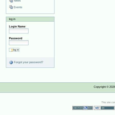
News
Events
log in
Login Name
Password
Forgot your password?
Copyright ©
202
This site co
Section 508
WCAG