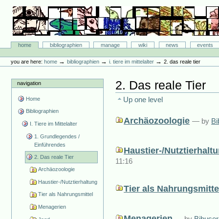
Skip
to
content.
|
Skip
Bibliographie-Portal
to
Sections
home
bibliographien
manage
wiki
news
events
navigation
Personal
tools
→
→
→
you are here:
home
bibliographien
i. tiere im mittelalter
2. das reale tier
2. Das reale Tier
navigation
Up one level
Home
Bibliographien
Archäozoologie
—
by
Bi
I. Tiere im Mittelalter
1. Grundlegendes /
Einführendes
Haustier-/Nutztierhalt
2. Das reale Tier
11:16
Archäozoologie
Haustier-/Nutztierhaltung
Tier als Nahrungsmitte
Tier als Nahrungsmittel
Menagerien
Menagerien
—
by
Bibuser