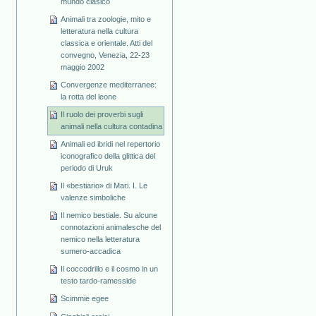
mundo clásico
Animali tra zoologie, mito e
letteratura nella cultura
classica e orientale. Atti del
convegno, Venezia, 22-23
maggio 2002
Convergenze mediterranee:
la rotta del leone
Il ruolo dei proverbi sugli
animali nella cultura contadina
Animali ed ibridi nel repertorio
iconografico della glittica del
periodo di Uruk
Il «bestiario» di Mari. I. Le
valenze simboliche
Il nemico bestiale. Su alcune
connotazioni animalesche del
nemico nella letteratura
sumero-accadica
Il coccodrillo e il cosmo in un
testo tardo-ramesside
Scimmie egee