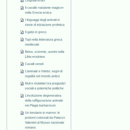
Cinghiali eroici
Il cavallo «aiutante magico»
nella Grecia eroica
I linguaggi degli animali in
storie di iniziazione profetica
Il gatto in greco
Topi nella letteratura greca
medievale
Belve, scimmie, uomini nella
Libia erodotea
Cavalli veneti
L’animale e l’eletto: segni di
regalità nel mondo antico
Muli e mulattieri tra pregiudizi
sociali e polemiche politiche
L’evoluzione degenerativa
della raffigurazione animale
nei Plagia barbarorum
Un bestiario in marmo: le
protomi colossali da Palazzo
Valentini al Museo nazionale
romano