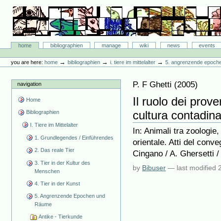
Skip
to
content.
|
Skip
Bibliographie-Portal
to
Sections
home
bibliographien
manage
wiki
news
events
navigation
Personal
tools
→
→
→
you are here:
home
bibliographien
i. tiere im mittelalter
5. angrenzende epoch
P. F Ghetti
(
2005
)
navigation
Il ruolo dei prove
Home
cultura contadin
Bibliographien
I. Tiere im Mittelalter
In: Animali tra zoologie,
1. Grundlegendes / Einführendes
orientale. Atti del con
2. Das reale Tier
Cingano / A. Ghersetti /
3. Tier in der Kultur des
by
Bibuser
—
last modified
Menschen
4. Tier in der Kunst
5. Angrenzende Epochen und
Räume
Antike - Tierkunde