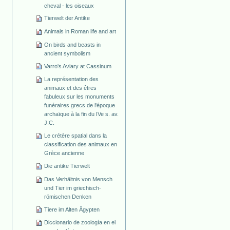
cheval - les oiseaux
Tierwelt der Antike
Animals in Roman life and art
On birds and beasts in
ancient symbolism
Varro's Aviary at Cassinum
La représentation des
animaux et des êtres
fabuleux sur les monuments
funéraires grecs de l'époque
archaïque à la fin du IVe s. av.
J.C.
Le crétère spatial dans la
classification des animaux en
Grèce ancienne
Die antike Tierwelt
Das Verhältnis von Mensch
und Tier im griechisch-
römischen Denken
Tiere im Alten Ägypten
Diccionario de zoología en el