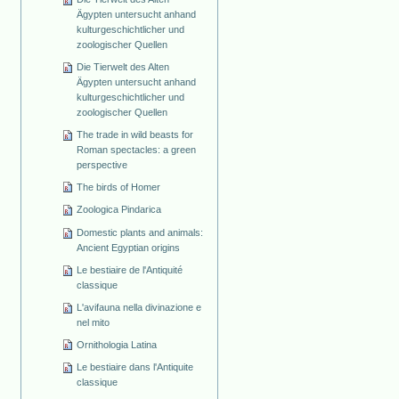
Ägypten untersucht anhand
kulturgeschichtlicher und
zoologischer Quellen
Die Tierwelt des Alten
Ägypten untersucht anhand
kulturgeschichtlicher und
zoologischer Quellen
The trade in wild beasts for
Roman spectacles: a green
perspective
The birds of Homer
Zoologica Pindarica
Domestic plants and animals:
Ancient Egyptian origins
Le bestiaire de l'Antiquité
classique
L'avifauna nella divinazione e
nel mito
Ornithologia Latina
Le bestiaire dans l'Antiquite
classique