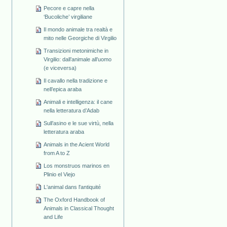
Pecore e capre nella
‘Bucoliche’ virgiliane
Il mondo animale tra realtà e
mito nelle Georgiche di Virgilio
Transizioni metonimiche in
Virgilio: dall’animale all’uomo
(e viceversa)
Il cavallo nella tradizione e
nell’epica araba
Animali e intelligenza: il cane
nella letteratura d’Adab
Sull’asino e le sue virtù, nella
letteratura araba
Animals in the Acient World
from A to Z
Los monstruos marinos en
Plinio el Viejo
L'animal dans l'antiquité
The Oxford Handbook of
Animals in Classical Thought
and Life