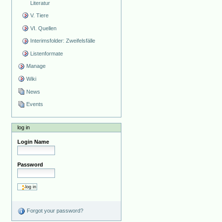
Literatur
V. Tiere
VI. Quellen
Interimsfolder: Zweifelsfälle
Listenformate
Manage
Wiki
News
Events
log in
Login Name
Password
Forgot your password?