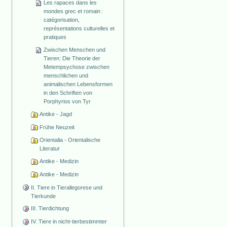
Les rapaces dans les
mondes grec et romain :
catégorisation,
représentations culturelles et
pratiques
Zwischen Menschen und
Tieren: Die Theorie der
Metempsychose zwischen
menschlichen und
animalischen Lebensformen
in den Schriften von
Porphyrios von Tyr
Antike - Jagd
Frühe Neuzeit
Orientalia - Orientalische
Literatur
Antike - Medizin
Antike - Medizin
II. Tiere in Tierallegorese und
Tierkunde
III. Tierdichtung
IV. Tiere in nicht-tierbestimmter