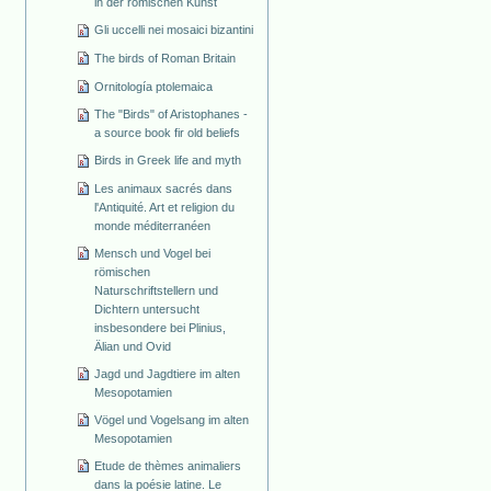
in der römischen Kunst
Gli uccelli nei mosaici bizantini
The birds of Roman Britain
Ornitología ptolemaica
The "Birds" of Aristophanes -
a source book fir old beliefs
Birds in Greek life and myth
Les animaux sacrés dans
l'Antiquité. Art et religion du
monde méditerranéen
Mensch und Vogel bei
römischen
Naturschriftstellern und
Dichtern untersucht
insbesondere bei Plinius,
Älian und Ovid
Jagd und Jagdtiere im alten
Mesopotamien
Vögel und Vogelsang im alten
Mesopotamien
Etude de thèmes animaliers
dans la poésie latine. Le