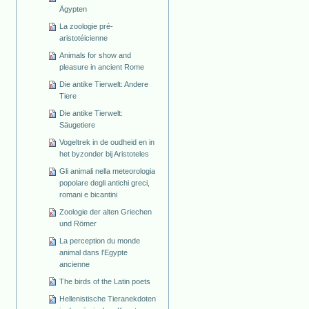
Ägypten
La zoologie pré-
aristotéicienne
Animals for show and
pleasure in ancient Rome
Die antike Tierwelt: Andere
Tiere
Die antike Tierwelt:
Säugetiere
Vogeltrek in de oudheid en in
het byzonder bij Aristoteles
Gli animali nella meteorologia
popolare degli antichi greci,
romani e bicantini
Zoologie der alten Griechen
und Römer
La perception du monde
animal dans l'Egypte
ancienne
The birds of the Latin poets
Hellenistische Tieranekdoten