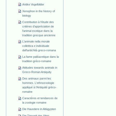
Antike Vogelbilder
Xenophon in the history of
biology
Contribution à l'étude des
critères d'appréciation de
l'animal exotique dans la
tradition grecque ancienne
L'animale nella morale
collettiva e individuale
dell'antichità greco-romana
La fame paléazetique dans la
tradition gréco-romaine
Attitudes towards animals in
Greco-Roman Antiquity
Des animaux parmi les
hommes. L'ethnozoologie
appliqué à l'Antiquité gréco-
romaine
Caractères et tendances de
la zoologie romaine
Die Haustiere in Altägypten
Die Tierwelt des Alten