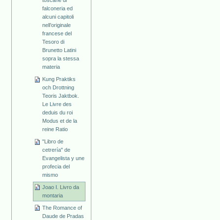
falconeria ed
alcuni capitoli
nell’originale
francese del
Tesoro di
Brunetto Latini
sopra la stessa
materia
Kung Praktiks
och Drottning
Teoris Jaktbok.
Le Livre des
deduis du roi
Modus et de la
reine Ratio
"Libro de
cetrería" de
Evangelista y une
profecia del
mismo
Joao I. Livro da
montaria
The Romance of
Daude de Pradas