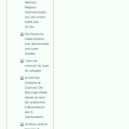
Albertus-
Magnus-
Übersetzungen
aus der ersten
Hälfte des
15.Jhs.
Die Deutsche
Habichtslehre.
Das Beizbüchlein
und seine
Quellen
"Libro de
cetrería" de Juan
de sahagún
Al Gitrif ibn
Qudama al-
Gassani. Die
Beizvögel (Kitab
dawari at-tayr).
Ein arabisches
Falknereibuch
des 8.
Jahrhunderts
Scritture antiche
toscane di