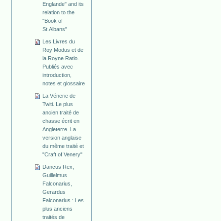
Englande" and its
relation to the
"Book of
St.Albans"
Les Livres du
Roy Modus et de
la Royne Ratio.
Publiés avec
introduction,
notes et glossaire
La Vénerie de
Twiti. Le plus
ancien traité de
chasse écrit en
Angleterre. La
version anglaise
du même traité et
"Craft of Venery"
Dancus Rex,
Guillelmus
Falconarius,
Gerardus
Falconarius : Les
plus anciens
traités de