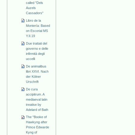
called "Dels
Auzels
Cassadors"
Libro de la
Montería: Based
on Escorial MS
Y.II.19
Due trattati del
governo e delle
infirmità degli
uccelli
De animalibus
libri XXVI. Nach
der Kölner
Urschrift
De cura
accipitrum. A
mediaeval latin
treatise by
Adelard of Bath
The "Booke of
Hawkyng after
Prince Edwarde
Kyng of