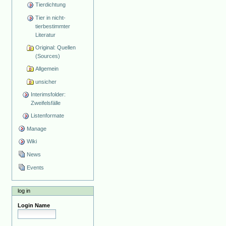
Tierdichtung
Tier in nicht-
tierbestimmter
Literatur
Original: Quellen
(Sources)
Allgemein
unsicher
Interimsfolder:
Zweifelsfälle
Listenformate
Manage
Wiki
News
Events
log in
Login Name