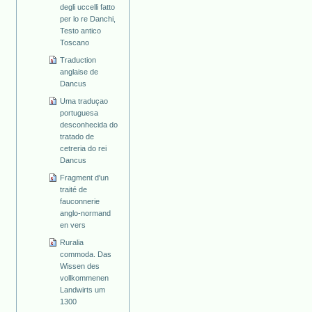
degli uccelli fatto
per lo re Danchi,
Testo antico
Toscano
Traduction
anglaise de
Dancus
Uma traduçao
portuguesa
desconhecida do
tratado de
cetreria do rei
Dancus
Fragment d'un
traité de
fauconnerie
anglo-normand
en vers
Ruralia
commoda. Das
Wissen des
vollkommenen
Landwirts um
1300