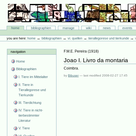
Skip
to
content.
|
Skip
Bibliographie-Portal
to
Sections
home
bibliographien
manage
wiki
news
events
navigation
Personal
tools
→
→
→
→
you are here:
home
bibliographien
vi. quellen
tierallegorese und tierkunde
F.M.E. Pereira
(
1918
)
navigation
Joao I. Livro da montaria
Home
Coimbra.
Bibliographien
by
Bibuser
—
last modified
2008-02-27 17:45
I. Tiere im Mittelalter
II. Tiere in
Tierallegorese und
Tierkunde
III. Tierdichtung
IV. Tiere in nicht-
tierbestimmter
Literatur
V. Tiere
VI. Quellen