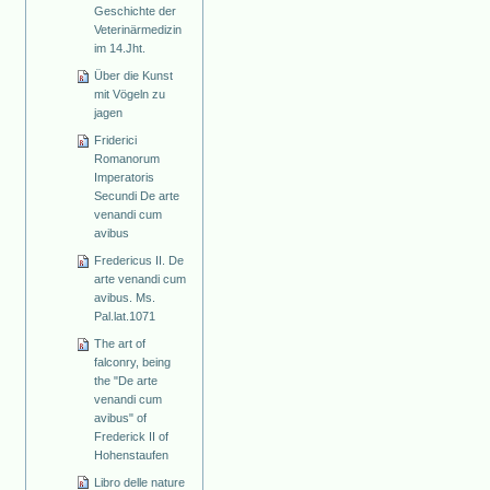
Geschichte der
Veterinärmedizin
im 14.Jht.
Über die Kunst
mit Vögeln zu
jagen
Friderici
Romanorum
Imperatoris
Secundi De arte
venandi cum
avibus
Fredericus II. De
arte venandi cum
avibus. Ms.
Pal.lat.1071
The art of
falconry, being
the "De arte
venandi cum
avibus" of
Frederick II of
Hohenstaufen
Libro delle nature