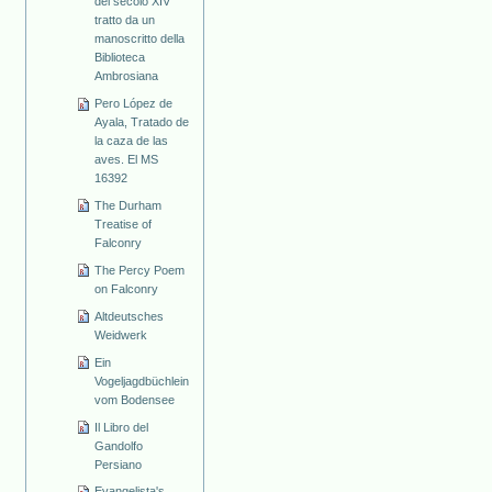
del secolo XIV
tratto da un
manoscritto della
Biblioteca
Ambrosiana
Pero López de
Ayala, Tratado de
la caza de las
aves. El MS
16392
The Durham
Treatise of
Falconry
The Percy Poem
on Falconry
Altdeutsches
Weidwerk
Ein
Vogeljagdbüchlein
vom Bodensee
Il Libro del
Gandolfo
Persiano
Evangelista's