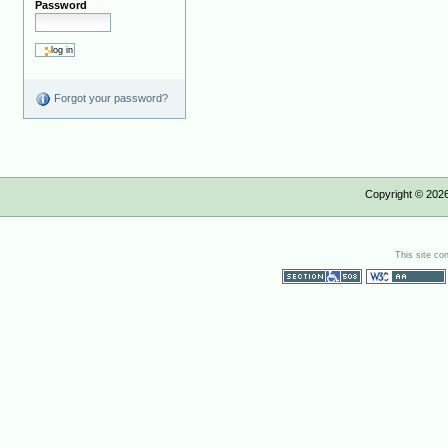
Password
Forgot your password?
Copyright ©
202
This site co
Section 508
WCAG