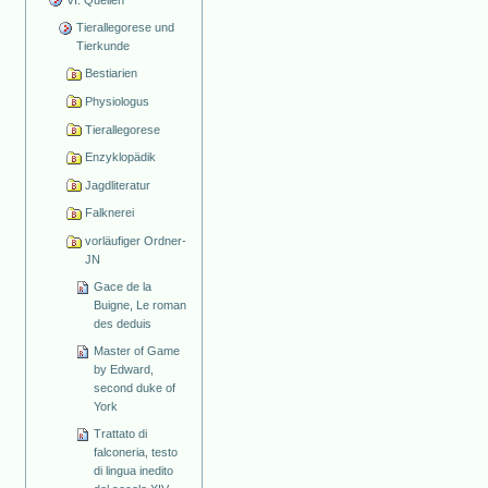
Tierallegorese und
Tierkunde
Bestiarien
Physiologus
Tierallegorese
Enzyklopädik
Jagdliteratur
Falknerei
vorläufiger Ordner-
JN
Gace de la
Buigne, Le roman
des deduis
Master of Game
by Edward,
second duke of
York
Trattato di
falconeria, testo
di lingua inedito