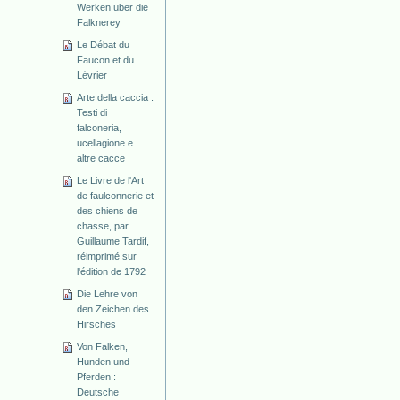
Werken über die
Falknerey
Le Débat du
Faucon et du
Lévrier
Arte della caccia :
Testi di
falconeria,
ucellagione e
altre cacce
Le Livre de l'Art
de faulconnerie et
des chiens de
chasse, par
Guillaume Tardif,
réimprimé sur
l'édition de 1792
Die Lehre von
den Zeichen des
Hirsches
Von Falken,
Hunden und
Pferden :
Deutsche