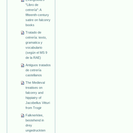
"Libro de
cetrería": A
fifteenth-century
satire on falconry
books
Tratado de
cetrería: texto,
gramatica y
vocabulario
(según el MS 9
de la RAE)
Antiguos tratados
de cetrería
castellanos
The Medieval
treatises on
falconry and
hippiatry of
Jacobellus Vitturi
from Trogir
Falknerklee,
bestehend in
drey
ungedruckten