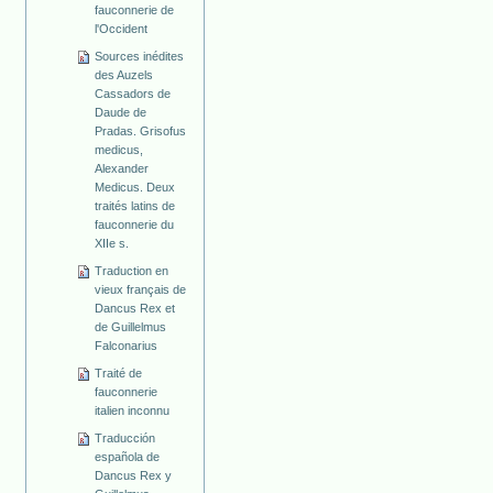
fauconnerie de
l'Occident
Sources inédites
des Auzels
Cassadors de
Daude de
Pradas. Grisofus
medicus,
Alexander
Medicus. Deux
traités latins de
fauconnerie du
XIIe s.
Traduction en
vieux français de
Dancus Rex et
de Guillelmus
Falconarius
Traité de
fauconnerie
italien inconnu
Traducción
española de
Dancus Rex y