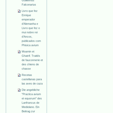
Guillelmus
Falconarius
Livro que fez
Enrique
emperador
d'Alemanha e
Livro que fez o
mui nobre rei
d'Ancos,
publicados com
Phisica avium
Moamin et
Ghatrif. Traités
de fauconnerie et
des chiens de
chasse
Recetas
castellanas para
las aves de caza
Die angebliche
"Practica avium
et equorum" des
Lanfrancus de
Mediolano. Ein
Beitrag zur