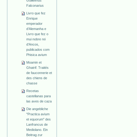
Guillelmus
Falconarius
Livro que fez
Enrique
emperador
d'Alemanha e
Livro que fez o
mui nobre rei
d'Ancos,
publicados com
Phisica avium
Moamin et
Ghatrif. Traités
de fauconnerie et
des chiens de
chasse
Recetas
castellanas para
las aves de caza
Die angebliche
"Practica avium
et equorum" des
Lanfrancus de
Mediolano. Ein
Beitrag zur