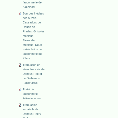
fauconnerie de
l'Occident
Sources inédites
des Auzels
Cassadors de
Daude de
Pradas. Grisofus
medicus,
Alexander
Medicus. Deux
traités latins de
fauconnerie du
XIIe s.
Traduction en
vieux français de
Dancus Rex et
de Guillelmus
Falconarius
Traité de
fauconnerie
italien inconnu
Traducción
española de
Dancus Rex y