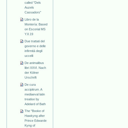
called "Dels
Auzels
Cassadors"
Libro de la
Montería: Based
on Escorial MS
Y.II.19
Due trattati del
governo e delle
infirmità degli
uccelli
De animalibus
libri XXVI. Nach
der Kölner
Urschrift
De cura
accipitrum. A
mediaeval latin
treatise by
Adelard of Bath
The "Booke of
Hawkyng after
Prince Edwarde
Kyng of