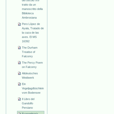
del secolo XIV
tratto da un
manoscritto della
Biblioteca
Ambrosiana
Pero López de
Ayala, Tratado de
la caza de las
aves. El MS
16392
The Durham
Treatise of
Falconry
The Percy Poem
on Falconry
Altdeutsches
Weidwerk
Ein
Vogeljagdbüchlein
vom Bodensee
Il Libro del
Gandolfo
Persiano
Evangelista's