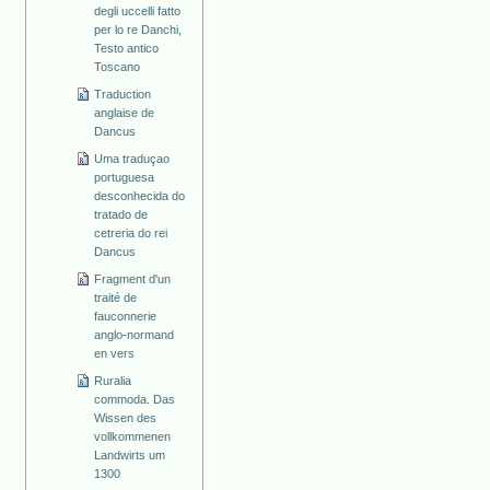
degli uccelli fatto
per lo re Danchi,
Testo antico
Toscano
Traduction
anglaise de
Dancus
Uma traduçao
portuguesa
desconhecida do
tratado de
cetreria do rei
Dancus
Fragment d'un
traité de
fauconnerie
anglo-normand
en vers
Ruralia
commoda. Das
Wissen des
vollkommenen
Landwirts um
1300