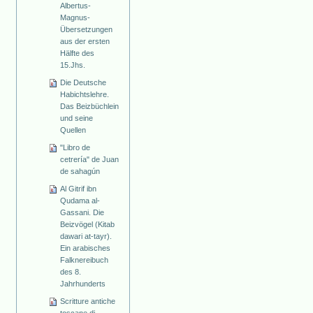
Albertus-
Magnus-
Übersetzungen
aus der ersten
Hälfte des
15.Jhs.
Die Deutsche
Habichtslehre.
Das Beizbüchlein
und seine
Quellen
"Libro de
cetrería" de Juan
de sahagún
Al Gitrif ibn
Qudama al-
Gassani. Die
Beizvögel (Kitab
dawari at-tayr).
Ein arabisches
Falknereibuch
des 8.
Jahrhunderts
Scritture antiche
toscane di