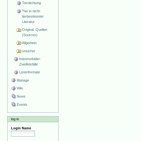
Tierdichtung
Tier in nicht-
tierbestimmter
Literatur
Original: Quellen
(Sources)
Allgemein
unsicher
Interimsfolder:
Zweifelsfälle
Listenformate
Manage
Wiki
News
Events
log in
Login Name