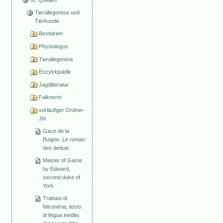
Tierallegorese und
Tierkunde
Bestiarien
Physiologus
Tierallegorese
Enzyklopädik
Jagdliteratur
Falknerei
vorläufiger Ordner-
JN
Gace de la
Buigne, Le roman
des deduis
Master of Game
by Edward,
second duke of
York
Trattato di
falconeria, testo
di lingua inedito