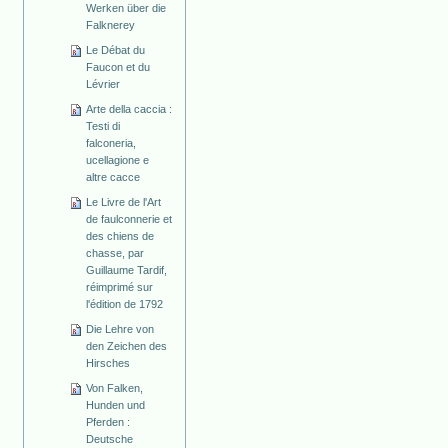
Werken über die
Falknerey
Le Débat du
Faucon et du
Lévrier
Arte della caccia :
Testi di
falconeria,
ucellagione e
altre cacce
Le Livre de l'Art
de faulconnerie et
des chiens de
chasse, par
Guillaume Tardif,
réimprimé sur
l'édition de 1792
Die Lehre von
den Zeichen des
Hirsches
Von Falken,
Hunden und
Pferden :
Deutsche