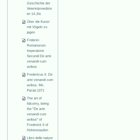
Geschichte der
Veterinärmedizin
im 14.Jht.
Über die Kunst
mit Vögeln zu
jagen
Friderici
Romanorum
Imperatoris
Secundi De arte
venandi cum
avibus
Fredericus II. De
arte venandi cum
avibus. Ms.
Pal.lat.1071
The art of
falconry, being
the "De arte
venandi cum
avibus" of
Frederick II of
Hohenstaufen
Libro delle nature