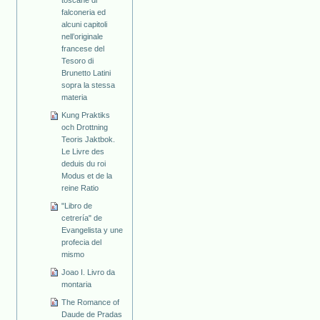
falconeria ed
alcuni capitoli
nell’originale
francese del
Tesoro di
Brunetto Latini
sopra la stessa
materia
Kung Praktiks
och Drottning
Teoris Jaktbok.
Le Livre des
deduis du roi
Modus et de la
reine Ratio
"Libro de
cetrería" de
Evangelista y une
profecia del
mismo
Joao I. Livro da
montaria
The Romance of
Daude de Pradas