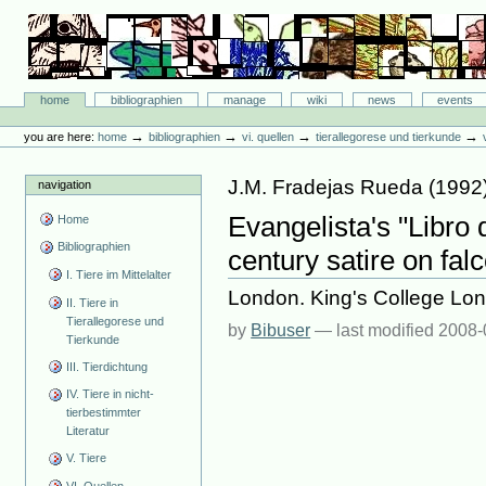
Skip
to
content.
|
Skip
Bibliographie-Portal
to
Sections
home
bibliographien
manage
wiki
news
events
navigation
Personal
tools
→
→
→
→
you are here:
home
bibliographien
vi. quellen
tierallegorese und tierkunde
J.M. Fradejas Rueda
(
1992
navigation
Evangelista's "Libro d
Home
Bibliographien
century satire on fal
I. Tiere im Mittelalter
London. King's College Lon
II. Tiere in
Tierallegorese und
by
Bibuser
—
last modified
2008-
Tierkunde
III. Tierdichtung
IV. Tiere in nicht-
tierbestimmter
Literatur
V. Tiere
VI. Quellen