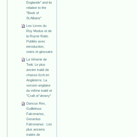
Englande" and its
relation to the
"Book of
St.Albans"
Les Livres du
Roy Modus et de
la Royne Ratio.
Publiés avec
introduction,
notes et glossaire
La Vénerie de
Twiti. Le plus
ancien traité de
chasse écrit en
Angleterre. La
version anglaise
du même traité et
"Craft of Venery"
Dancus Rex,
Guillelmus
Falconarius,
Gerardus
Falconarius : Les
plus anciens
traités de