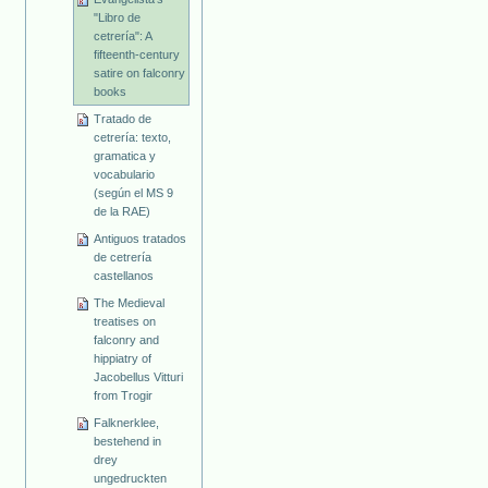
"Libro de
cetrería": A
fifteenth-century
satire on falconry
books
Tratado de
cetrería: texto,
gramatica y
vocabulario
(según el MS 9
de la RAE)
Antiguos tratados
de cetrería
castellanos
The Medieval
treatises on
falconry and
hippiatry of
Jacobellus Vitturi
from Trogir
Falknerklee,
bestehend in
drey
ungedruckten