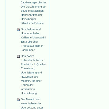
Jagdkulturgeschichte:
Die Digitalisierung der
deutschsprachigen
Handschriften der
Heidelberger
Bibliotheca Palatina
Das Falken- und
Hundebuch des
Kalifen al-Mutawakkil.
Ein arabischer
Traktat aus dem 9.
Jahrhundert
Das zweite
Falkenbuch Kaiser
Friedrichs II. Quellen,
Entstehung,
Überlieferung und
Rezeption des
Moamin. Mit einer
Edition der
lateinischen
Überlieferung
Der Moamin und
seine italienische
Übersetzung unter