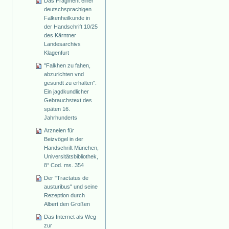
Das Fragment einer
deutschsprachigen
Falkenheilkunde in
der Handschrift 10/25
des Kärntner
Landesarchivs
Klagenfurt
"Falkhen zu fahen,
abzurichten vnd
gesundt zu erhalten".
Ein jagdkundlicher
Gebrauchstext des
späten 16.
Jahrhunderts
Arzneien für
Beizvögel in der
Handschrift München,
Universitätsbibliothek,
8° Cod. ms. 354
Der "Tractatus de
austuribus" und seine
Rezeption durch
Albert den Großen
Das Internet als Weg
zur