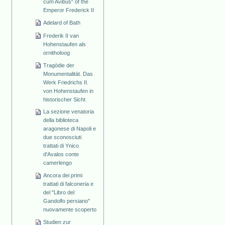
cum Avibus" of the
Emperor Frederick II
Adelard of Bath
Frederik II van
Hohenstaufen als
ornitholoog
Tragödie der
Monumentalität. Das
Werk Friedrichs II.
von Hohenstaufen in
historischer Sicht
La sezione venatoria
della biblioteca
aragonese di Napoli e
due sconosciuti
trattati di Ynico
d'Avalos conte
camerlengo
Ancora dei primi
trattati di falconeria e
del "Libro del
Gandolfo persiano"
nuovamente scoperto
Studien zur