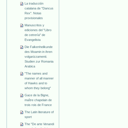
La traducción
catalana de "Dancus
Rex". Notas
provisionales
Manuscritos y
ediciones del "Libro
de cetrería" de
Evangelista
Die Falkenheilkunde
des Moamin in ihren
volgarizzamenti.
Studien zur Romania
Arabica
"The names and
manner of all manner
of Hawks and to
whom they belong"
Gace de la Bigne,
maître chapelain de
trois rois de France
The Latin literature of
sport
The "De arte Venandi