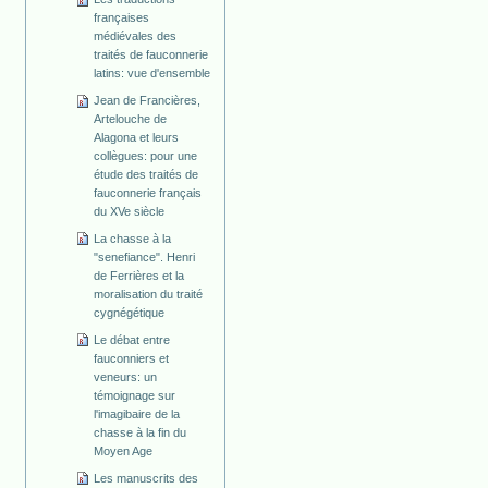
françaises
médiévales des
traités de fauconnerie
latins: vue d'ensemble
Jean de Francières,
Artelouche de
Alagona et leurs
collègues: pour une
étude des traités de
fauconnerie français
du XVe siècle
La chasse à la
"senefiance". Henri
de Ferrières et la
moralisation du traité
cygnégétique
Le débat entre
fauconniers et
veneurs: un
témoignage sur
l'imagibaire de la
chasse à la fin du
Moyen Age
Les manuscrits des