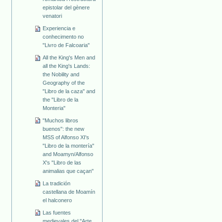
epistolar del gènere
venatori
Experiencia e
conhecimento no
"Livro de Falcoaria"
All the King's Men and
all the King's Lands:
the Nobility and
Geography of the
"Libro de la caza" and
the "Libro de la
Monteria"
"Muchos libros
buenos": the new
MSS of Alfonso XI's
"Libro de la montería"
and Moamyn/Alfonso
X's "Libro de las
animalias que caçan"
La tradición
castellana de Moamín
el halconero
Las fuentes
medievales del "Arte