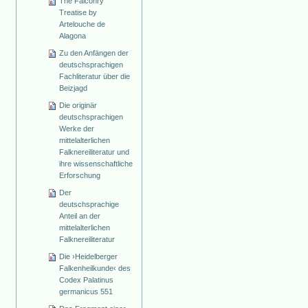
The Falconry
Treatise by
Artelouche de
Alagona
Zu den Anfängen der
deutschsprachigen
Fachliteratur über die
Beizjagd
Die originär
deutschsprachigen
Werke der
mittelalterlichen
Falknereiliteratur und
ihre wissenschaftliche
Erforschung
Der
deutschsprachige
Anteil an der
mittelalterlichen
Falknereiliteratur
Die ›Heidelberger
Falkenheilkunde‹ des
Codex Palatinus
germanicus 551