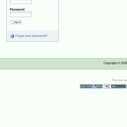
Password
Forgot your password?
Copyright ©
202
This site co
Section 508
WCAG