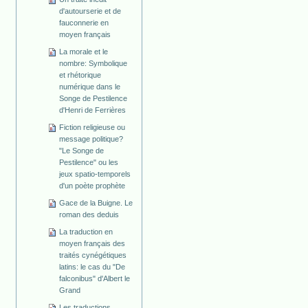
d'autourserie et de
fauconnerie en
moyen français
La morale et le
nombre: Symbolique
et rhétorique
numérique dans le
Songe de Pestilence
d'Henri de Ferrières
Fiction religieuse ou
message politique?
"Le Songe de
Pestilence" ou les
jeux spatio-temporels
d'un poète prophète
Gace de la Buigne. Le
roman des deduis
La traduction en
moyen français des
traités cynégétiques
latins: le cas du "De
falconibus" d'Albert le
Grand
Les traductions