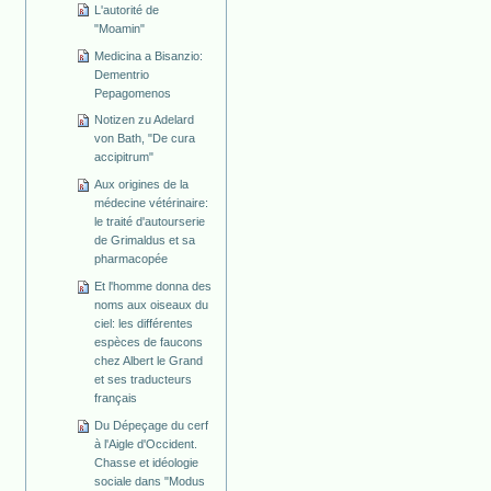
L'autorité de
"Moamin"
Medicina a Bisanzio:
Dementrio
Pepagomenos
Notizen zu Adelard
von Bath, "De cura
accipitrum"
Aux origines de la
médecine vétérinaire:
le traité d'autourserie
de Grimaldus et sa
pharmacopée
Et l'homme donna des
noms aux oiseaux du
ciel: les différentes
espèces de faucons
chez Albert le Grand
et ses traducteurs
français
Du Dépeçage du cerf
à l'Aigle d'Occident.
Chasse et idéologie
sociale dans "Modus