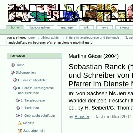
Skip
to
content.
|
Skip
Bibliographie-Portal
to
Sections
home
bibliographien
manage
wiki
news
events
navigation
Personal
tools
→
→
→
you are here:
home
bibliographien
ii. tiere in tierallegorese und tierkunde
3. ge
handschriften. ein beurener pfarrer im dienste maximilians i.
Martina Giese
(
2004
)
navigation
Sebastian Ranck (†
Home
Bibliographien
und Schreiber von 
I. Tiere im Mittelalter
Pfarrer im Dienste 
II. Tiere in Tierallegorese
In: Von Sachsen bis Jerus
und Tierkunde
Wandel der Zeit. Festschri
1. Tierallegorese
ed. by H. Seibert/G. Thom
2. Tierkunde
3. Gebrauchsschrifttum
by
Bibuser
—
last modified
2007-
Medizin
Jagd allgemein