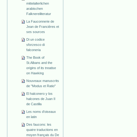
mittelalterlichen
arabischen
Falknereiliteratur
La Fauconnerie de
Jean de Francières et
ses sources
Di un codice
sforzesco di
falconeria
The Book of
St.Albans and the
origins of its treatise
on Hawking
Nouveaux manuscrits
de "Modus et Ratio"
El halconero y los
halcones de Juan II
de Castilla
Les noms d'oiseaux
en latin
Des faucons: les
quatre traductions en
moyen français du De