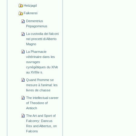
Hetzjagd
Falknerei
Dementrius
Pepagomenus
La custodia dei falconi
nei precetti di Alberto
Magno
La Pharmacie
vétérinaire dans les
ouvrages
cynégétiques du XIVe
au XVIIIe s.
Quand l'homme se
mesure à l'animal: les
livres de chasse
The intellectual career
of Theodore of
Antioch
The Art and Sport of
Falconry: Dancus
Rex and Albertus, on
Falcons