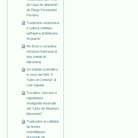
de caça de altaneria",
de Diego Fernandes
Ferreira
Tradizione umanistica
e cultura nobilare
nell'opera di Belisario
Acquaviv
Re Enzo e un'antica
versione francesa di
due trattati di
falconeria
Un trattato scientifico
in versi del 500: Il
"Libro di Creteria" di
Luis Zapata
Tra latino, toscano e
napoletano:
stratigrafie lessicale
nel "Libro de Moamyn
falconario"
Traduction et collation
de textes
scientifiques:
l'exemple de