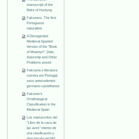
manuscript of the
Boke of Huntyng
Falconers. The first
Portuguese
naturalists
A Disregarded
Medieval Spanish
Version of the "Book
of Moamyn": Date,
Autorship and Other
Problems posed
Falcoaria e literatura
cetreira em Portugal:
seus antecedentes
germano-castelhanos
Falconer's
Ornithological
Classification in the
Medieval Spain
Los manuscritos del
"Libro de la caza de
las aves" intento de
una clasificación y
descripción del MS