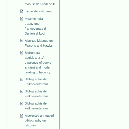
avibus" de Frédéric II
Livros de Falcoaria
Moamin nella
traduzione
francovenata di
Daniele di Lodi
Albertus Magnus on
Falcons and Hawks
Bibliotheca
accipitraria : A
catalogue of books
ancient and modern
relating to falconry
Bibliographie der
Falknereiliteratur
Bibliographie der
Falknereiliteratur
Bibliographie der
Falknereiliteratur
A selected annotated
bibliography on
falconry