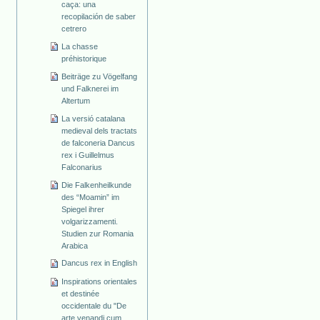
caça: una
recopilación de saber
cetrero
La chasse
préhistorique
Beiträge zu Vögelfang
und Falknerei im
Altertum
La versió catalana
medieval dels tractats
de falconeria Dancus
rex i Guillelmus
Falconarius
Die Falkenheilkunde
des “Moamin” im
Spiegel ihrer
volgarizzamenti.
Studien zur Romania
Arabica
Dancus rex in English
Inspirations orientales
et destinée
occidentale du "De
arte venandi cum