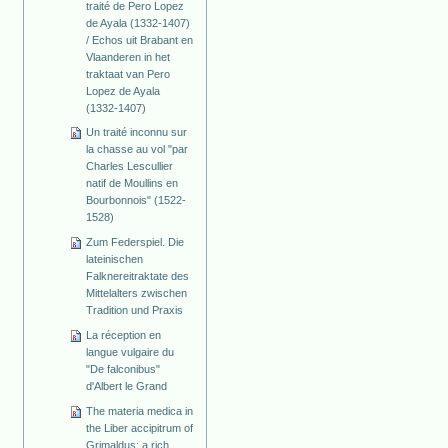
traité de Pero Lopez
de Ayala (1332-1407)
/ Echos uit Brabant en
Vlaanderen in het
traktaat van Pero
Lopez de Ayala
(1332-1407)
Un traité inconnu sur
la chasse au vol "par
Charles Lescullier
natif de Moullins en
Bourbonnois" (1522-
1528)
Zum Federspiel. Die
lateinischen
Falknereitraktate des
Mittelalters zwischen
Tradition und Praxis
La réception en
langue vulgaire du
"De falconibus"
d'Albert le Grand
The materia medica in
the Liber accipitrum of
Grimaldus: a rich