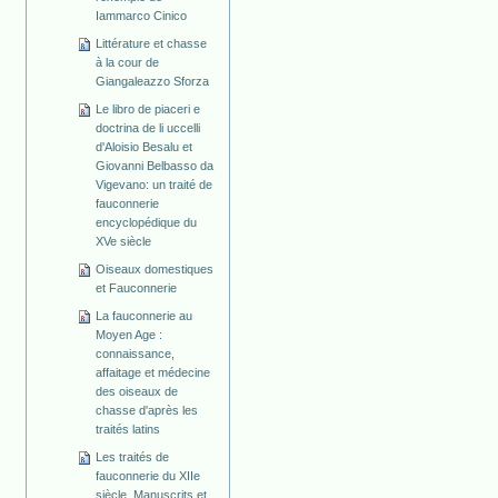
Iammarco Cinico
Littérature et chasse
à la cour de
Giangaleazzo Sforza
Le libro de piaceri e
doctrina de li uccelli
d'Aloisio Besalu et
Giovanni Belbasso da
Vigevano: un traité de
fauconnerie
encyclopédique du
XVe siècle
Oiseaux domestiques
et Fauconnerie
La fauconnerie au
Moyen Age :
connaissance,
affaitage et médecine
des oiseaux de
chasse d'après les
traités latins
Les traités de
fauconnerie du XIIe
siècle. Manuscrits et