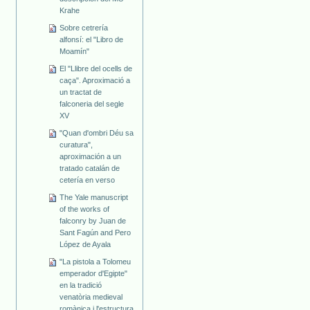
Krahe
Sobre cetrería
alfonsí: el "Libro de
Moamín"
El "Llibre del ocells de
caça". Aproximació a
un tractat de
falconeria del segle
XV
"Quan d'ombri Déu sa
curatura",
aproximación a un
tratado catalán de
cetería en verso
The Yale manuscript
of the works of
falconry by Juan de
Sant Fagún and Pero
López de Ayala
"La pistola a Tolomeu
emperador d'Egipte"
en la tradició
venatòria medieval
romànica i l'estructura