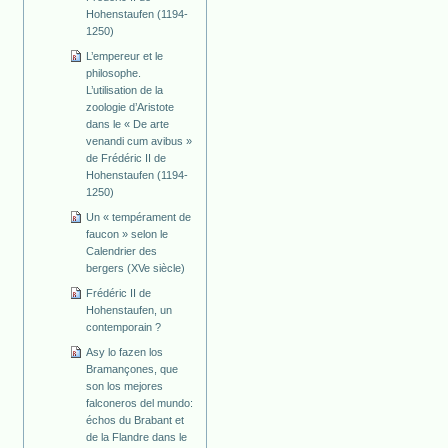
Hohenstaufen (1194-
1250)
L’empereur et le
philosophe.
L’utilisation de la
zoologie d’Aristote
dans le « De arte
venandi cum avibus »
de Frédéric II de
Hohenstaufen (1194-
1250)
Un « tempérament de
faucon » selon le
Calendrier des
bergers (XVe siècle)
Frédéric II de
Hohenstaufen, un
contemporain ?
Asy lo fazen los
Bramançones, que
son los mejores
falconeros del mundo:
échos du Brabant et
de la Flandre dans le