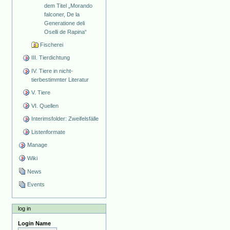
dem Titel „Morando
falconer, De la
Generatione deli
Oselli de Rapina“
Fischerei
III. Tierdichtung
IV. Tiere in nicht-
tierbestimmter Literatur
V. Tiere
VI. Quellen
Interimsfolder: Zweifelsfälle
Listenformate
Manage
Wiki
News
Events
log in
Login Name