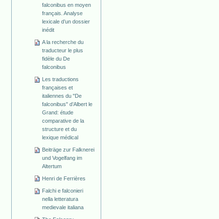
falconibus en moyen
français. Analyse
lexicale d’un dossier
inédit
A la recherche du
traducteur le plus
fidèle du De
falconibus
Les traductions
françaises et
italiennes du "De
falconibus" d’Albert le
Grand: étude
comparative de la
structure et du
lexique médical
Beiträge zur Falknerei
und Vogelfang im
Altertum
Henri de Ferrières
Falchi e falconieri
nella letteratura
medievale italiana