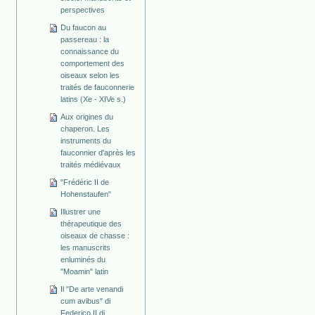
perspectives
Du faucon au
passereau : la
connaissance du
comportement des
oiseaux selon les
traités de fauconnerie
latins (Xe - XIVe s.)
Aux origines du
chaperon. Les
instruments du
fauconnier d'après les
traités médiévaux
"Frédéric II de
Hohenstaufen"
Illustrer une
thérapeutique des
oiseaux de chasse :
les manuscrits
enluminés du
"Moamin" latin
Il "De arte venandi
cum avibus" di
Federico II di