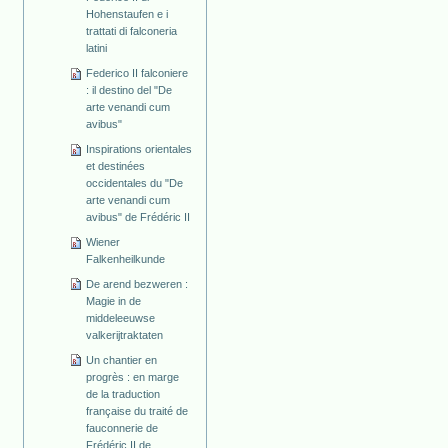
Hohenstaufen e i
trattati di falconeria
latini
Federico II falconiere
: il destino del "De
arte venandi cum
avibus"
Inspirations orientales
et destinées
occidentales du "De
arte venandi cum
avibus" de Frédéric II
Wiener
Falkenheilkunde
De arend bezweren :
Magie in de
middeleeuwse
valkerijtraktaten
Un chantier en
progrès : en marge
de la traduction
française du traité de
fauconnerie de
Frédéric II de