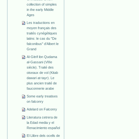
collection of simples
in the early Middle
Ages
Les traductions en
moyen français des
traités cynégétiques
latins: le cas du "De
falconibus" d'Albert le
Grand
Al-Gitrif ibn Qudama
al-Gassani (VIIIe
siècle). Traité des
oiseaux de vol (Kitab
dawari at-tayr). Le
plus ancien traité de
fauconnerie arabe
Some early treatises
on falconry
Adelard on Falconry
Literatura cetrera de
la Edad media y el
Renacimiento español
El Llibre dels ocells de