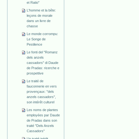
et Ratio"
L'homme et la bête:
leçons de morale
dans un livre de
chasse
Le monde corrompu:
Le Songe de
Pestilence
Le fonti del "Romanz
dels anzels
cassadors" di Daude
de Pradas: ricerche e
prospettive
Le traité de
fauconnerie en vers
provençaux: "dels
anzels cassadors",
son intérêt culturel
Les noms de plantes
employées par Daude
de Pradas dans son
traité "Dels Anzels
Cassadors"
Un traité inédit