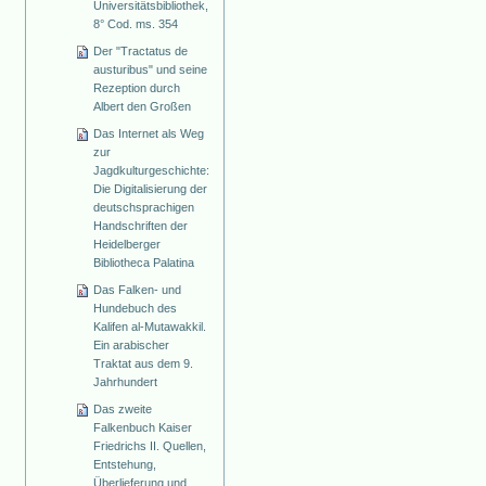
Universitätsbibliothek,
8° Cod. ms. 354
Der "Tractatus de
austuribus" und seine
Rezeption durch
Albert den Großen
Das Internet als Weg
zur
Jagdkulturgeschichte:
Die Digitalisierung der
deutschsprachigen
Handschriften der
Heidelberger
Bibliotheca Palatina
Das Falken- und
Hundebuch des
Kalifen al-Mutawakkil.
Ein arabischer
Traktat aus dem 9.
Jahrhundert
Das zweite
Falkenbuch Kaiser
Friedrichs II. Quellen,
Entstehung,
Überlieferung und