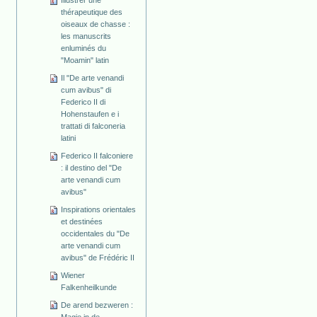
thérapeutique des
oiseaux de chasse :
les manuscrits
enluminés du
"Moamin" latin
Il "De arte venandi
cum avibus" di
Federico II di
Hohenstaufen e i
trattati di falconeria
latini
Federico II falconiere
: il destino del "De
arte venandi cum
avibus"
Inspirations orientales
et destinées
occidentales du "De
arte venandi cum
avibus" de Frédéric II
Wiener
Falkenheilkunde
De arend bezweren :
Magie in de