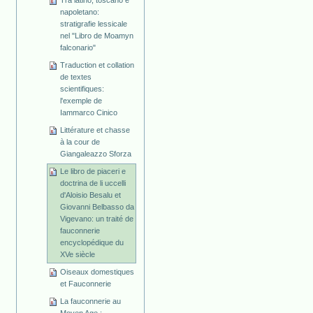
Tra latino, toscano e
napoletano:
stratigrafie lessicale
nel "Libro de Moamyn
falconario"
Traduction et collation
de textes
scientifiques:
l'exemple de
Iammarco Cinico
Littérature et chasse
à la cour de
Giangaleazzo Sforza
Le libro de piaceri e
doctrina de li uccelli
d'Aloisio Besalu et
Giovanni Belbasso da
Vigevano: un traité de
fauconnerie
encyclopédique du
XVe siècle
Oiseaux domestiques
et Fauconnerie
La fauconnerie au