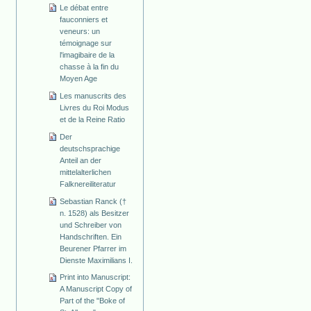
Le débat entre
fauconniers et
veneurs: un
témoignage sur
l'imagibaire de la
chasse à la fin du
Moyen Age
Les manuscrits des
Livres du Roi Modus
et de la Reine Ratio
Der
deutschsprachige
Anteil an der
mittelalterlichen
Falknereiliteratur
Sebastian Ranck (†
n. 1528) als Besitzer
und Schreiber von
Handschriften. Ein
Beurener Pfarrer im
Dienste Maximilians I.
Print into Manuscript:
A Manuscript Copy of
Part of the "Boke of