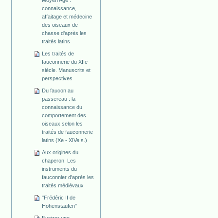
Moyen Age :
connaissance,
affaitage et médecine
des oiseaux de
chasse d'après les
traités latins
Les traités de
fauconnerie du XIIe
siècle. Manuscrits et
perspectives
Du faucon au
passereau : la
connaissance du
comportement des
oiseaux selon les
traités de fauconnerie
latins (Xe - XIVe s.)
Aux origines du
chaperon. Les
instruments du
fauconnier d'après les
traités médiévaux
"Frédéric II de
Hohenstaufen"
Illustrer une