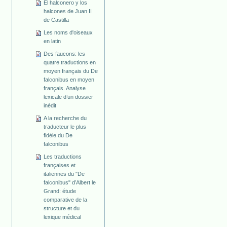
El halconero y los
halcones de Juan II
de Castilla
Les noms d'oiseaux
en latin
Des faucons: les
quatre traductions en
moyen français du De
falconibus en moyen
français. Analyse
lexicale d’un dossier
inédit
A la recherche du
traducteur le plus
fidèle du De
falconibus
Les traductions
françaises et
italiennes du "De
falconibus" d’Albert le
Grand: étude
comparative de la
structure et du
lexique médical