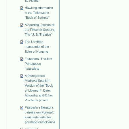
St. Albans"
Hawking information
in the Tollemache
"Book of Secrets"
A Sporting Lexicon of
the Fifteenth Century.
The "J. B. Treatise"
The Lambeth
manuscript of the
Boke of Huntyng
Falconers. The first
Portuguese
naturalists
A Disregarded
Medieval Spanish
Version of the "Book
of Moamyn": Date,
Autorship and Other
Problems posed
Falcoaria e literatura
cetreira em Portugal:
seus antecedentes
germano-castelhanos