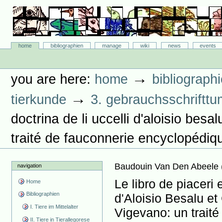
Skip
to
content.
|
Skip
Bibliographie-Portal
to
Sections
home
bibliographien
manage
wiki
news
events
navigation
Personal
tools
→
you are here:
home
bibliograph
→
tierkunde
3. gebrauchsschrifttu
doctrina de li uccelli d'aloisio bes
traité de fauconnerie encyclopédiq
Baudouin Van Den Abeele
navigation
Le libro de piaceri e
Home
Bibliographien
d'Aloisio Besalu e
I. Tiere im Mittelalter
Vigevano: un traité
II. Tiere in Tierallegorese