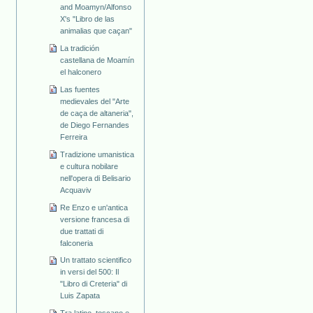
and Moamyn/Alfonso
X's "Libro de las
animalias que caçan"
La tradición
castellana de Moamín
el halconero
Las fuentes
medievales del "Arte
de caça de altaneria",
de Diego Fernandes
Ferreira
Tradizione umanistica
e cultura nobilare
nell'opera di Belisario
Acquaviv
Re Enzo e un'antica
versione francesa di
due trattati di
falconeria
Un trattato scientifico
in versi del 500: Il
"Libro di Creteria" di
Luis Zapata