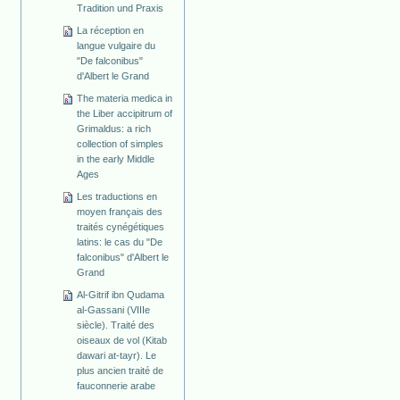
Tradition und Praxis
La réception en
langue vulgaire du
"De falconibus"
d'Albert le Grand
The materia medica in
the Liber accipitrum of
Grimaldus: a rich
collection of simples
in the early Middle
Ages
Les traductions en
moyen français des
traités cynégétiques
latins: le cas du "De
falconibus" d'Albert le
Grand
Al-Gitrif ibn Qudama
al-Gassani (VIIIe
siècle). Traité des
oiseaux de vol (Kitab
dawari at-tayr). Le
plus ancien traité de
fauconnerie arabe