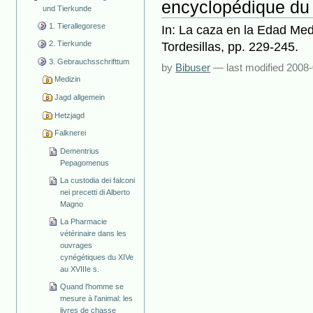
encyclopédique du
und Tierkunde
1. Tierallegorese
In: La caza en la Edad Me
2. Tierkunde
Tordesillas, pp. 229-245.
3. Gebrauchsschrifttum
by
Bibuser
—
last modified
2008-
Medizin
Jagd allgemein
Hetzjagd
Falknerei
Dementrius
Pepagomenus
La custodia dei falconi
nei precetti di Alberto
Magno
La Pharmacie
vétérinaire dans les
ouvrages
cynégétiques du XIVe
au XVIIIe s.
Quand l'homme se
mesure à l'animal: les
livres de chasse