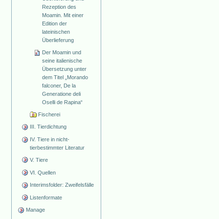
Rezeption des
Moamin. Mit einer
Edition der
lateinischen
Überlieferung
Der Moamin und
seine italienische
Übersetzung unter
dem Titel „Morando
falconer, De la
Generatione deli
Oselli de Rapina“
Fischerei
III. Tierdichtung
IV. Tiere in nicht-
tierbestimmter Literatur
V. Tiere
VI. Quellen
Interimsfolder: Zweifelsfälle
Listenformate
Manage