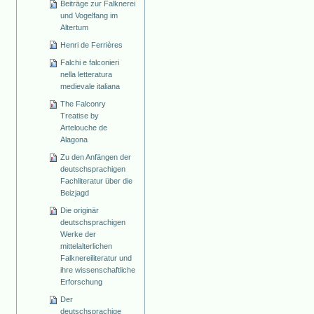
Beiträge zur Falknerei
und Vogelfang im
Altertum
Henri de Ferrières
Falchi e falconieri
nella letteratura
medievale italiana
The Falconry
Treatise by
Artelouche de
Alagona
Zu den Anfängen der
deutschsprachigen
Fachliteratur über die
Beizjagd
Die originär
deutschsprachigen
Werke der
mittelalterlichen
Falknereiliteratur und
ihre wissenschaftliche
Erforschung
Der
deutschsprachige