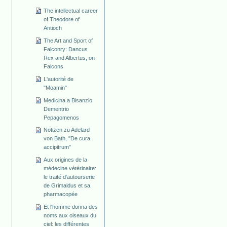
The intellectual career
of Theodore of
Antioch
The Art and Sport of
Falconry: Dancus
Rex and Albertus, on
Falcons
L'autorité de
"Moamin"
Medicina a Bisanzio:
Dementrio
Pepagomenos
Notizen zu Adelard
von Bath, "De cura
accipitrum"
Aux origines de la
médecine vétérinaire:
le traité d'autourserie
de Grimaldus et sa
pharmacopée
Et l'homme donna des
noms aux oiseaux du
ciel: les différentes