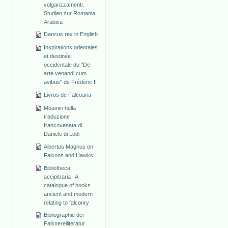
volgarizzamenti.
Studien zur Romania
Arabica
Dancus rex in English
Inspirations orientales
et destinée
occidentale du "De
arte venandi cum
avibus" de Frédéric II
Livros de Falcoaria
Moamin nella
traduzione
francovenata di
Daniele di Lodi
Albertus Magnus on
Falcons and Hawks
Bibliotheca
accipitraria : A
catalogue of books
ancient and modern
relating to falconry
Bibliographie der
Falknereiliteratur