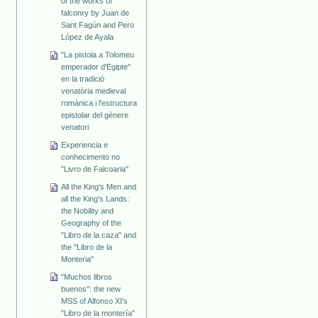
of the works of
falconry by Juan de
Sant Fagún and Pero
López de Ayala
"La pistola a Tolomeu
emperador d'Egipte"
en la tradició
venatòria medieval
romànica i l'estructura
epistolar del gènere
venatori
Experiencia e
conhecimento no
"Livro de Falcoaria"
All the King's Men and
all the King's Lands:
the Nobility and
Geography of the
"Libro de la caza" and
the "Libro de la
Monteria"
"Muchos libros
buenos": the new
MSS of Alfonso XI's
"Libro de la montería"