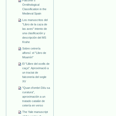
Falconer's
Ornithological
Classification in the
Medieval Spain
Los manuscritos del
"Libro de la caza de
las aves" intento de
una clasificación y
descripción del MS
Krahe
Sobre cetrería
alfonsí: el "Libro de
Moamín"
El "Llibre del ocells de
caça". Aproximació a
un tractat de
falconeria del segle
XV
"Quan d'ombri Déu sa
curatura",
aproximación a un
tratado catalán de
cetería en verso
The Yale manuscript