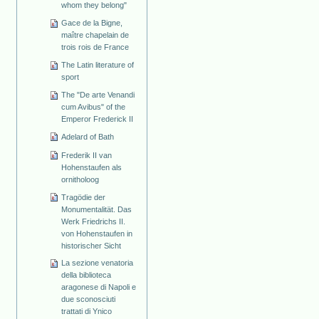
whom they belong"
Gace de la Bigne,
maître chapelain de
trois rois de France
The Latin literature of
sport
The "De arte Venandi
cum Avibus" of the
Emperor Frederick II
Adelard of Bath
Frederik II van
Hohenstaufen als
ornitholoog
Tragödie der
Monumentalität. Das
Werk Friedrichs II.
von Hohenstaufen in
historischer Sicht
La sezione venatoria
della biblioteca
aragonese di Napoli e
due sconosciuti
trattati di Ynico