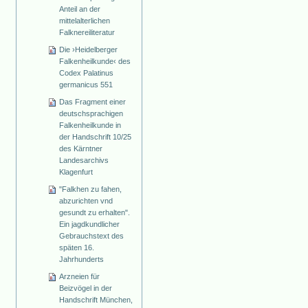
Anteil an der
mittelalterlichen
Falknereiliteratur
Die ›Heidelberger
Falkenheilkunde‹ des
Codex Palatinus
germanicus 551
Das Fragment einer
deutschsprachigen
Falkenheilkunde in
der Handschrift 10/25
des Kärntner
Landesarchivs
Klagenfurt
"Falkhen zu fahen,
abzurichten vnd
gesundt zu erhalten".
Ein jagdkundlicher
Gebrauchstext des
späten 16.
Jahrhunderts
Arzneien für
Beizvögel in der
Handschrift München,