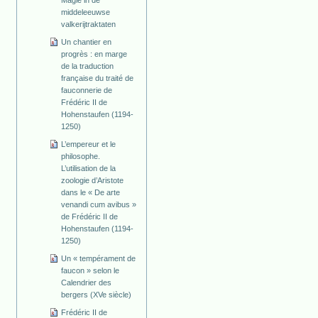
middeleeuwse
valkerijtraktaten
Un chantier en
progrès : en marge
de la traduction
française du traité de
fauconnerie de
Frédéric II de
Hohenstaufen (1194-
1250)
L’empereur et le
philosophe.
L’utilisation de la
zoologie d’Aristote
dans le « De arte
venandi cum avibus »
de Frédéric II de
Hohenstaufen (1194-
1250)
Un « tempérament de
faucon » selon le
Calendrier des
bergers (XVe siècle)
Frédéric II de