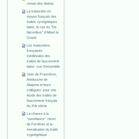
roman des deduis
La traduction en
moyen français des
traités cynégétiques
latins: le cas du "De
falconibus" d'Albert le
Grand
Les traductions
françaises
médiévales des
traités de fauconnerie
latins: vue d'ensemble
Jean de Francières,
Artelouche de
Alagona et leurs
collègues: pour une
étude des traités de
fauconnerie français
du XVe siècle
La chasse à la
"senefiance". Henri
de Ferrières et la
moralisation du traité
cygnégétique