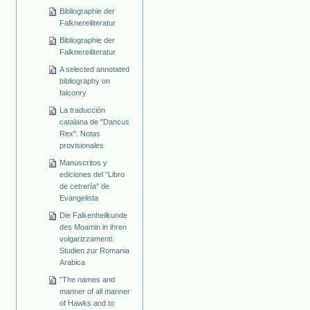
Bibliographie der
Falknereiliteratur
Bibliographie der
Falknereiliteratur
A selected annotated
bibliography on
falconry
La traducción
catalana de "Dancus
Rex". Notas
provisionales
Manuscritos y
ediciones del "Libro
de cetrería" de
Evangelista
Die Falkenheilkunde
des Moamin in ihren
volgarizzamenti.
Studien zur Romania
Arabica
"The names and
manner of all manner
of Hawks and to