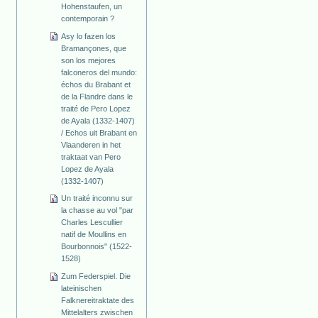
Hohenstaufen, un
contemporain ?
Asy lo fazen los
Bramançones, que
son los mejores
falconeros del mundo:
échos du Brabant et
de la Flandre dans le
traité de Pero Lopez
de Ayala (1332-1407)
/ Echos uit Brabant en
Vlaanderen in het
traktaat van Pero
Lopez de Ayala
(1332-1407)
Un traité inconnu sur
la chasse au vol "par
Charles Lescullier
natif de Moullins en
Bourbonnois" (1522-
1528)
Zum Federspiel. Die
lateinischen
Falknereitraktate des
Mittelalters zwischen