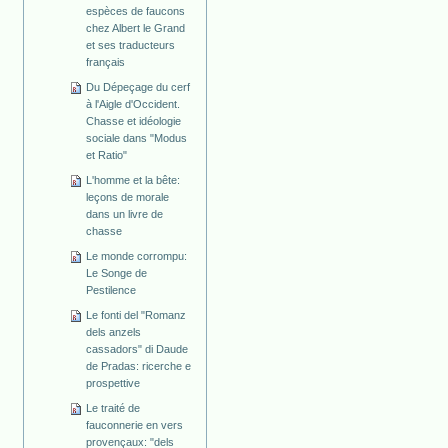
espèces de faucons
chez Albert le Grand
et ses traducteurs
français
Du Dépeçage du cerf
à l'Aigle d'Occident.
Chasse et idéologie
sociale dans "Modus
et Ratio"
L'homme et la bête:
leçons de morale
dans un livre de
chasse
Le monde corrompu:
Le Songe de
Pestilence
Le fonti del "Romanz
dels anzels
cassadors" di Daude
de Pradas: ricerche e
prospettive
Le traité de
fauconnerie en vers
provençaux: "dels