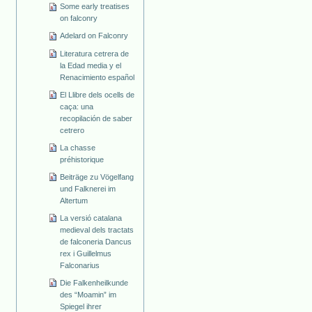
Some early treatises
on falconry
Adelard on Falconry
Literatura cetrera de
la Edad media y el
Renacimiento español
El Llibre dels ocells de
caça: una
recopilación de saber
cetrero
La chasse
préhistorique
Beiträge zu Vögelfang
und Falknerei im
Altertum
La versió catalana
medieval dels tractats
de falconeria Dancus
rex i Guillelmus
Falconarius
Die Falkenheilkunde
des “Moamin” im
Spiegel ihrer