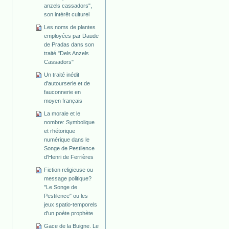
anzels cassadors",
son intérêt culturel
Les noms de plantes
employées par Daude
de Pradas dans son
traité "Dels Anzels
Cassadors"
Un traité inédit
d'autourserie et de
fauconnerie en
moyen français
La morale et le
nombre: Symbolique
et rhétorique
numérique dans le
Songe de Pestilence
d'Henri de Ferrières
Fiction religieuse ou
message politique?
"Le Songe de
Pestilence" ou les
jeux spatio-temporels
d'un poète prophète
Gace de la Buigne. Le