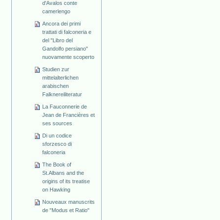
d'Avalos conte
camerlengo
Ancora dei primi
trattati di falconeria e
del "Libro del
Gandolfo persiano"
nuovamente scoperto
Studien zur
mittelalterlichen
arabischen
Falknereiliteratur
La Fauconnerie de
Jean de Francières et
ses sources
Di un codice
sforzesco di
falconeria
The Book of
St.Albans and the
origins of its treatise
on Hawking
Nouveaux manuscrits
de "Modus et Ratio"