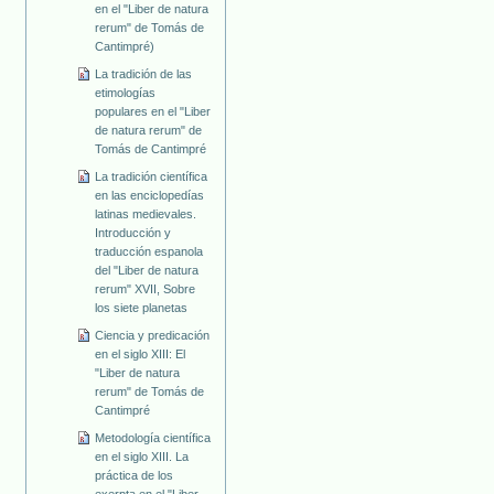
en el "Liber de natura
rerum" de Tomás de
Cantimpré)
La tradición de las
etimologías
populares en el "Liber
de natura rerum" de
Tomás de Cantimpré
La tradición científica
en las enciclopedías
latinas medievales.
Introducción y
traducción espanola
del "Liber de natura
rerum" XVII, Sobre
los siete planetas
Ciencia y predicación
en el siglo XIII: El
"Liber de natura
rerum" de Tomás de
Cantimpré
Metodología científica
en el siglo XIII. La
práctica de los
exerpta en el "Liber