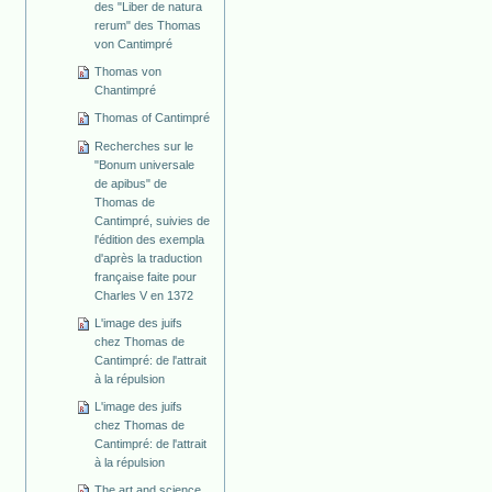
des "Liber de natura
rerum" des Thomas
von Cantimpré
Thomas von
Chantimpré
Thomas of Cantimpré
Recherches sur le
"Bonum universale
de apibus" de
Thomas de
Cantimpré, suivies de
l'édition des exempla
d'après la traduction
française faite pour
Charles V en 1372
L'image des juifs
chez Thomas de
Cantimpré: de l'attrait
à la répulsion
L'image des juifs
chez Thomas de
Cantimpré: de l'attrait
à la répulsion
The art and science