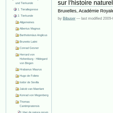
sur l'histoire nature
und Tierkunde
1. Tierallegorese
Bruxelles, Académie Royal
2. Tierkunde
by
Bibuser
—
last modified
2009-
Allgemeines
Albertus Magnus
Bartholomäus Anglicus
Brunetto Latini
Conrad Gesner
Herrard von
Hohenburg - Hildegard
von Bingen
Hrabanus Maurus
Hugo de Folieto
Isidor de Sevilla
Jakob van Maerlant
Konrad von Megenberg
Thomas
Cantimpratensis
Liber de natura rerum