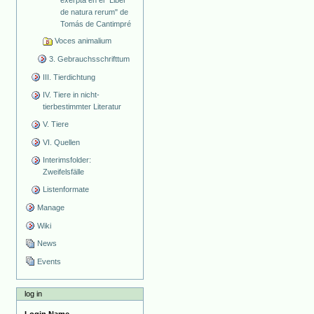
de natura rerum" de
Tomás de Cantimpré
Voces animalium
3. Gebrauchsschrifttum
III. Tierdichtung
IV. Tiere in nicht-
tierbestimmter Literatur
V. Tiere
VI. Quellen
Interimsfolder:
Zweifelsfälle
Listenformate
Manage
Wiki
News
Events
log in