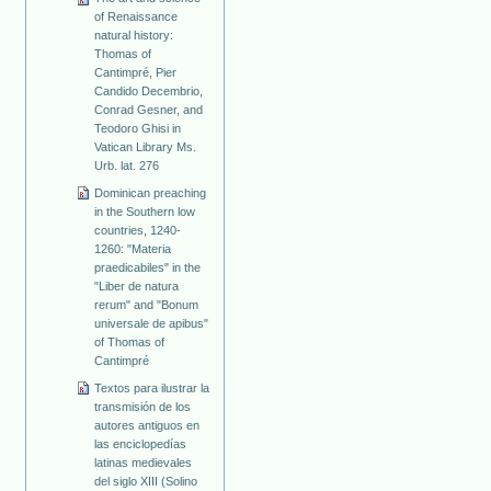
of Renaissance
natural history:
Thomas of
Cantimpré, Pier
Candido Decembrio,
Conrad Gesner, and
Teodoro Ghisi in
Vatican Library Ms.
Urb. lat. 276
Dominican preaching
in the Southern low
countries, 1240-
1260: "Materia
praedicabiles" in the
"Liber de natura
rerum" and "Bonum
universale de apibus"
of Thomas of
Cantimpré
Textos para ilustrar la
transmisión de los
autores antiguos en
las enciclopedías
latinas medievales
del siglo XIII (Solino