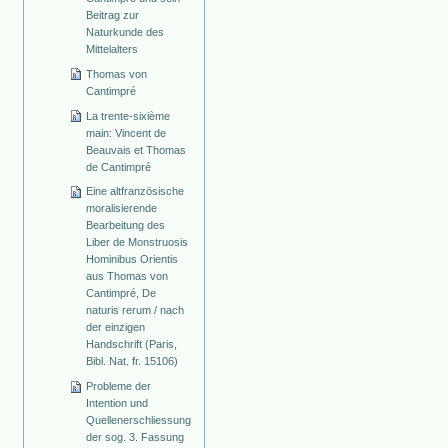
Beitrag zur
Naturkunde des
Mittelalters
Thomas von
Cantimpré
La trente-sixième
main: Vincent de
Beauvais et Thomas
de Cantimpré
Eine altfranzösische
moralisierende
Bearbeitung des
Liber de Monstruosis
Hominibus Orientis
aus Thomas von
Cantimpré, De
naturis rerum / nach
der einzigen
Handschrift (Paris,
Bibl. Nat. fr. 15106)
Probleme der
Intention und
Quellenerschliessung
der sog. 3. Fassung