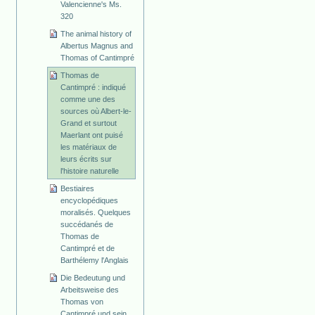
Valencienne's Ms.
320
The animal history of
Albertus Magnus and
Thomas of Cantimpré
Thomas de
Cantimpré : indiqué
comme une des
sources où Albert-le-
Grand et surtout
Maerlant ont puisé
les matériaux de
leurs écrits sur
l'histoire naturelle
Bestiaires
encyclopédiques
moralisés. Quelques
succédanés de
Thomas de
Cantimpré et de
Barthélemy l'Anglais
Die Bedeutung und
Arbeitsweise des
Thomas von
Cantimpré und sein