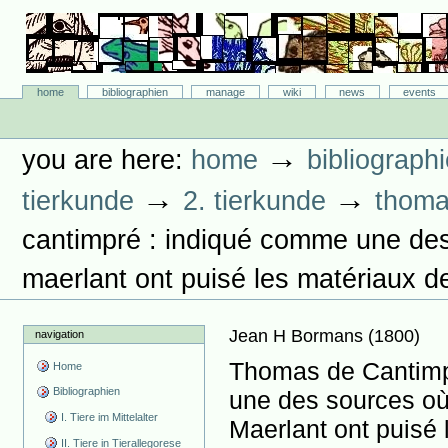
Skip
to
content.
|
Skip
Bibliographie-Portal
to
Sections
home
bibliographien
manage
wiki
news
events
navigation
Personal
tools
→
you are here:
home
bibliograph
→
→
tierkunde
2. tierkunde
thoma
cantimpré : indiqué comme une des 
maerlant ont puisé les matériaux de l
Jean H Bormans
(
1800
)
navigation
Thomas de Cantimp
Home
Bibliographien
une des sources où 
I. Tiere im Mittelalter
Maerlant ont puisé 
II. Tiere in Tierallegorese