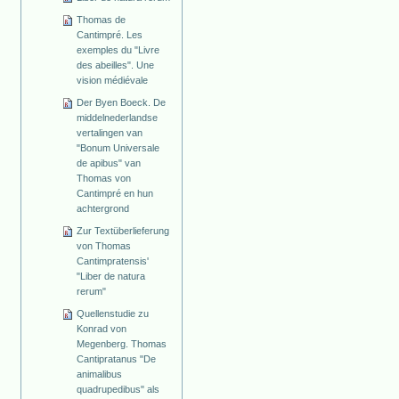
Thomas de
Cantimpré. Les
exemples du "Livre
des abeilles". Une
vision médiévale
Der Byen Boeck. De
middelnederlandse
vertalingen van
"Bonum Universale
de apibus" van
Thomas von
Cantimpré en hun
achtergrond
Zur Textüberlieferung
von Thomas
Cantimpratensis'
"Liber de natura
rerum"
Quellenstudie zu
Konrad von
Megenberg. Thomas
Cantipratanus "De
animalibus
quadrupedibus" als