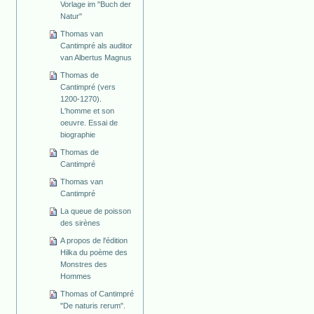
Vorlage im "Buch der
Natur"
Thomas van
Cantimpré als auditor
van Albertus Magnus
Thomas de
Cantimpré (vers
1200-1270).
L'homme et son
oeuvre. Essai de
biographie
Thomas de
Cantimpré
Thomas van
Cantimpré
La queue de poisson
des sirènes
A propos de l'édition
Hilka du poème des
Monstres des
Hommes
Thomas of Cantimpré
"De naturis rerum".