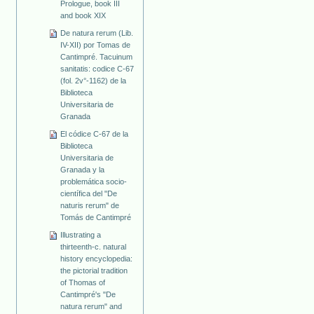
Prologue, book III
and book XIX
De natura rerum (Lib.
IV-XII) por Tomas de
Cantimpré. Tacuinum
sanitatis: codice C-67
(fol. 2v°-1162) de la
Biblioteca
Universitaria de
Granada
El códice C-67 de la
Biblioteca
Universitaria de
Granada y la
problemática socio-
científica del "De
naturis rerum" de
Tomás de Cantimpré
Illustrating a
thirteenth-c. natural
history encyclopedia:
the pictorial tradition
of Thomas of
Cantimpré's "De
natura rerum" and