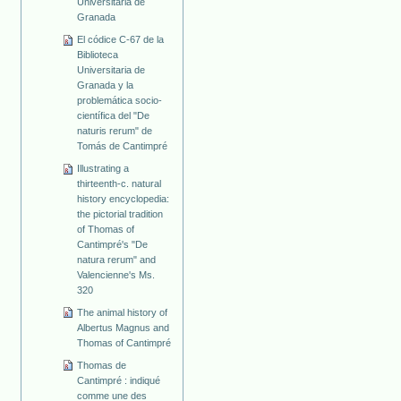
Universitaria de
Granada
El códice C-67 de la
Biblioteca
Universitaria de
Granada y la
problemática socio-
científica del "De
naturis rerum" de
Tomás de Cantimpré
Illustrating a
thirteenth-c. natural
history encyclopedia:
the pictorial tradition
of Thomas of
Cantimpré's "De
natura rerum" and
Valencienne's Ms.
320
The animal history of
Albertus Magnus and
Thomas of Cantimpré
Thomas de
Cantimpré : indiqué
comme une des