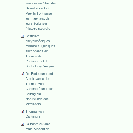
sources où Albert-le-
Grand et surtout
Maerlant ont puisé
les matériaux de
leurs écrits sur
l'histoire naturelle
Bestiaires
encyclopédiques
moralisés. Quelques
succédanés de
Thomas de
Cantimpré et de
Barthélemy l'Anglais
Die Bedeutung und
Arbeitsweise des
Thomas von
Cantimpré und sein
Beitrag zur
Naturkunde des
Mittelalters
Thomas von
Cantimpré
La trente-sixième
main: Vincent de