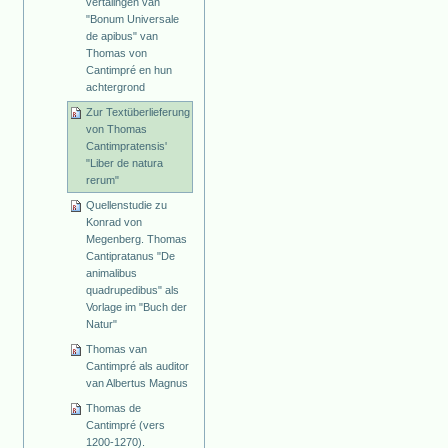
vertalingen van
"Bonum Universale
de apibus" van
Thomas von
Cantimpré en hun
achtergrond
Zur Textüberlieferung
von Thomas
Cantimpratensis'
"Liber de natura
rerum"
Quellenstudie zu
Konrad von
Megenberg. Thomas
Cantipratanus "De
animalibus
quadrupedibus" als
Vorlage im "Buch der
Natur"
Thomas van
Cantimpré als auditor
van Albertus Magnus
Thomas de
Cantimpré (vers
1200-1270).