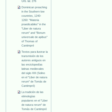
Urb. lat. 276
Dominican preaching
in the Southern low
countries, 1240-
1260: "Materia
praedicabiles" in the
"Liber de natura
rerum" and "Bonum
universale de apibus"
of Thomas of
Cantimpré
Textos para ilustrar la
transmisión de los
autores antiguos en
las enciclopedías
latinas medievales
del siglo XIII (Solino
en el "Liber de natura
rerum" de Tomás de
Cantimpré)
La tradición de las
etimologías
populares en el "Liber
de natura rerum" de
Tomás de Cantimpré