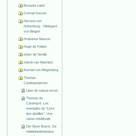
Brunetto Latini
Conrad Gesner
Herrard von
Hohenburg - Hildegard
von Bingen
Hrabanus Maurus
Hugo de Folieto
Isidor de Sevilla
Jakob van Maerlant
Konrad von Megenberg
Thomas
Cantimpratensis
Liber de natura rerum
Thomas de
Cantimpré. Les
exemples du "Livre
des abeilles". Une
vision médiévale
Der Byen Boeck. De
middelnederlandse