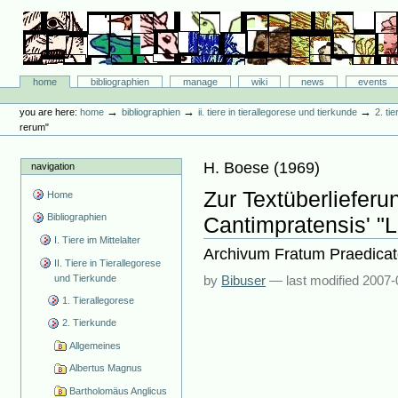
Skip
to
content.
|
Skip
Bibliographie-Portal
to
Sections
home
bibliographien
manage
wiki
news
events
navigation
Personal
tools
→
→
→
you are here:
home
bibliographien
ii. tiere in tierallegorese und tierkunde
2. ti
rerum"
H. Boese
(
1969
)
navigation
Zur Textüberliefer
Home
Bibliographien
Cantimpratensis' "L
I. Tiere im Mittelalter
Archivum Fratum Praedicat
II. Tiere in Tierallegorese
und Tierkunde
by
Bibuser
—
last modified
2007-
1. Tierallegorese
2. Tierkunde
Allgemeines
Albertus Magnus
Bartholomäus Anglicus