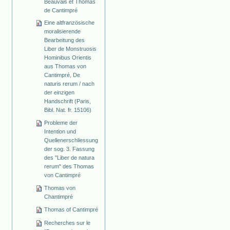
Beauvais et Thomas
de Cantimpré
Eine altfranzösische
moralisierende
Bearbeitung des
Liber de Monstruosis
Hominibus Orientis
aus Thomas von
Cantimpré, De
naturis rerum / nach
der einzigen
Handschrift (Paris,
Bibl. Nat. fr. 15106)
Probleme der
Intention und
Quellenerschliessung
der sog. 3. Fassung
des "Liber de natura
rerum" des Thomas
von Cantimpré
Thomas von
Chantimpré
Thomas of Cantimpré
Recherches sur le