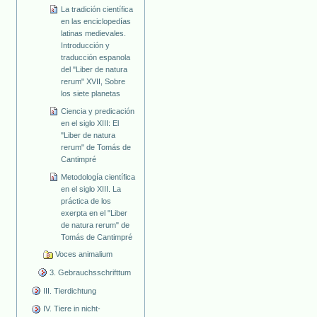
La tradición científica
en las enciclopedías
latinas medievales.
Introducción y
traducción espanola
del "Liber de natura
rerum" XVII, Sobre
los siete planetas
Ciencia y predicación
en el siglo XIII: El
"Liber de natura
rerum" de Tomás de
Cantimpré
Metodología científica
en el siglo XIII. La
práctica de los
exerpta en el "Liber
de natura rerum" de
Tomás de Cantimpré
Voces animalium
3. Gebrauchsschrifttum
III. Tierdichtung
IV. Tiere in nicht-