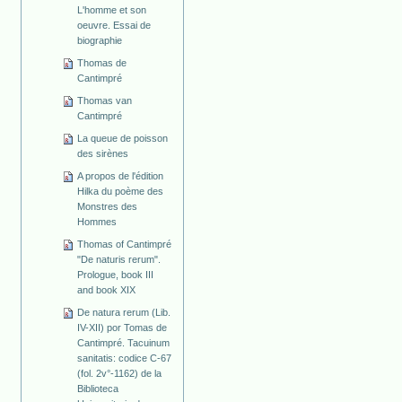
L'homme et son
oeuvre. Essai de
biographie
Thomas de
Cantimpré
Thomas van
Cantimpré
La queue de poisson
des sirènes
A propos de l'édition
Hilka du poème des
Monstres des
Hommes
Thomas of Cantimpré
"De naturis rerum".
Prologue, book III
and book XIX
De natura rerum (Lib.
IV-XII) por Tomas de
Cantimpré. Tacuinum
sanitatis: codice C-67
(fol. 2v°-1162) de la
Biblioteca