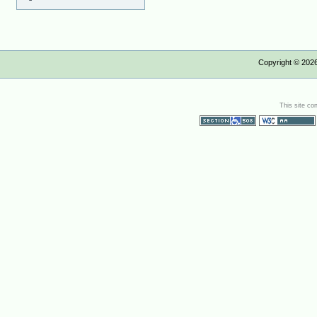
Copyright ©
202
This site co
Section 508
WCAG