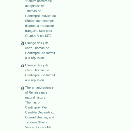
"Bonum universale
de apibus" de
Thomas de
Cantimpré, suivies de
l'édition des exempla
d'après la traduction
française faite pour
Charles V en 1372
L'image des juifs
chez Thomas de
Cantimpré: de l'attrait
à la répulsion
L'image des juifs
chez Thomas de
Cantimpré: de l'attrait
à la répulsion
The art and science
of Renaissance
natural history:
Thomas of
Cantimpré, Pier
Candido Decembrio,
Conrad Gesner, and
Teodoro Ghisi in
Vatican Library Ms.