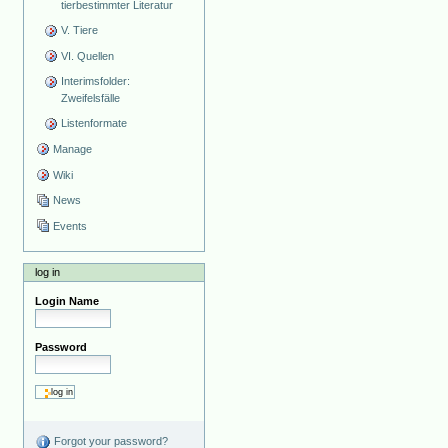
tierbestimmter Literatur
V. Tiere
VI. Quellen
Interimsfolder:
Zweifelsfälle
Listenformate
Manage
Wiki
News
Events
log in
Login Name
Password
Forgot your password?