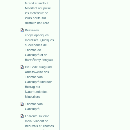
Grand et surtout
Maerlant ont puisé
les matériaux de
leurs écrits sur
l'histoire naturelle
Bestiaires
encyclopédiques
moralisés. Quelques
succédanés de
Thomas de
Cantimpré et de
Barthélemy l'Anglais
Die Bedeutung und
Arbeitsweise des
Thomas von
Cantimpré und sein
Beitrag zur
Naturkunde des
Mittelalters
Thomas von
Cantimpré
La trente-sixième
main: Vincent de
Beauvais et Thomas