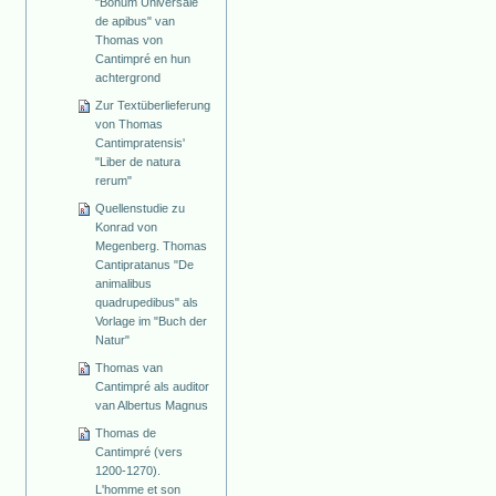
"Bonum Universale
de apibus" van
Thomas von
Cantimpré en hun
achtergrond
Zur Textüberlieferung
von Thomas
Cantimpratensis'
"Liber de natura
rerum"
Quellenstudie zu
Konrad von
Megenberg. Thomas
Cantipratanus "De
animalibus
quadrupedibus" als
Vorlage im "Buch der
Natur"
Thomas van
Cantimpré als auditor
van Albertus Magnus
Thomas de
Cantimpré (vers
1200-1270).
L'homme et son