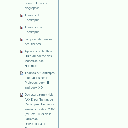
oeuvre. Essai de
biographie
Thomas de
Cantimpré
Thomas van
Cantimpré
La queue de poisson
des sirènes
A propos de l'édition
Hilka du poème des
Monstres des
Hommes
Thomas of Cantimpré
"De naturis rerum".
Prologue, book III
and book XIX
De natura rerum (Lib.
IV-XII) por Tomas de
Cantimpré. Tacuinum
sanitatis: codice C-67
(fol. 2v°-1162) de la
Biblioteca
Universitaria de