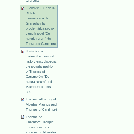
Granada
El códice C-67 de la
Biblioteca
Universitaria de
Granada y la
problemática socio-
científica del "De
naturis rerum" de
Tomás de Cantimpré
Illustrating a
thirteenth-c. natural
history encyclopedia:
the pictorial tradition
of Thomas of
Cantimpré's "De
natura rerum" and
Valencienne's Ms.
320
The animal history of
Albertus Magnus and
Thomas of Cantimpré
Thomas de
Cantimpré : indiqué
comme une des
sources où Albert-le-