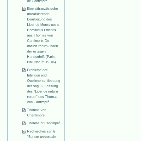
de Cantimpré
Eine altfranzösische
moralisierende
Bearbeitung des
Liber de Monstruosis
Hominibus Orientis
aus Thomas von
Cantimpré, De
naturis rerum / nach
der einzigen
Handschrift (Paris,
Bibl. Nat. fr. 15106)
Probleme der
Intention und
Quellenerschliessung
der sog. 3. Fassung
des "Liber de natura
rerum" des Thomas
von Cantimpré
Thomas von
Chantimpré
Thomas of Cantimpré
Recherches sur le
"Bonum universale