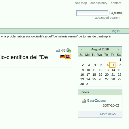
site map
accessibility
contact
search site
advanced search…
log in
a y la problemática socio-científica del "de naturis rerum" de tomás de cantimpré
Document
August 2026
Actions
«
»
Su
Mo
Tu
We
Th
Fr
Sa
o-científica del "De
1
2
3
4
5
6
7
8
9
10
11
12
13
14
15
16
17
18
19
20
21
22
23
24
25
26
27
28
29
30
31
news
Gast-Zugang
2007-10-02
More news…