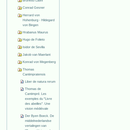
Brunetto Latini
Conrad Gesner
Herrard von
Hohenburg - Hildegard
von Bingen
Hrabanus Maurus
Hugo de Folieto
Isidor de Sevilla
Jakob van Maerlant
Konrad von Megenberg
Thomas
Cantimpratensis
Liber de natura rerum
Thomas de
Cantimpré. Les
exemples du "Livre
des abeilles". Une
vision médiévale
Der Byen Boeck. De
middelnederlandse
vertalingen van