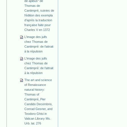
de apibus" de
Thomas de
Cantimpré, suivies de
l'édition des exempla
d'après la traduction
française faite pour
Charles V en 1372
L'image des juifs
chez Thomas de
Cantimpré: de l'attrait
à la répulsion
L'image des juifs
chez Thomas de
Cantimpré: de l'attrait
à la répulsion
The art and science
of Renaissance
natural history:
Thomas of
Cantimpré, Pier
Candido Decembrio,
Conrad Gesner, and
Teodoro Ghisi in
Vatican Library Ms.
Urb. lat. 276