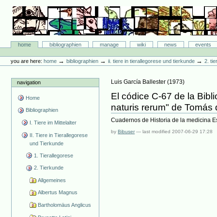
Skip
to
content.
|
Skip
Bibliographie-Portal
to
Sections
home
bibliographien
manage
wiki
news
events
navigation
Personal
tools
→
→
→
you are here:
home
bibliographien
ii. tiere in tierallegorese und tierkunde
2. ti
Luis García Ballester
(
1973
)
navigation
El códice C-67 de la Bibl
Home
naturis rerum" de Tomás
Bibliographien
Cuadernos de Historia de la medicina E
I. Tiere im Mittelalter
by
Bibuser
—
last modified
2007-06-29 17:28
II. Tiere in Tierallegorese
und Tierkunde
1. Tierallegorese
2. Tierkunde
Allgemeines
Albertus Magnus
Bartholomäus Anglicus