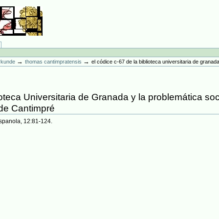
→
→
erkunde
thomas cantimpratensis
el códice c-67 de la biblioteca universitaria de granad
ioteca Universitaria de Granada y la problemática soci
 de Cantimpré
spanola, 12:81-124.