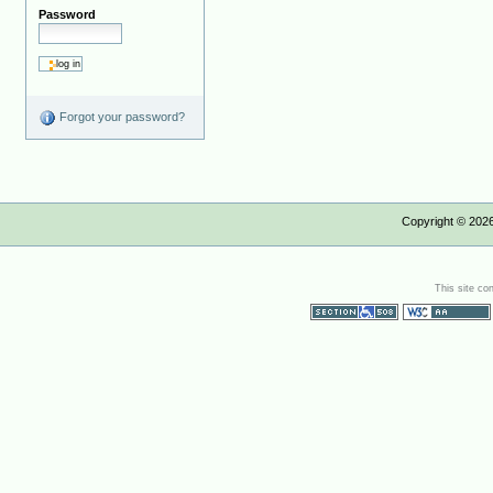
Password
Forgot your password?
Copyright ©
202
This site co
Section 508
WCAG