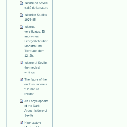
Isidore de Séville,
traité de la nature
Isidorian Studies
1976-85
Isidorus
versificatus: Ein
anonymes
Lehrgedicht über
Monstra und
Tiere aus dem
12. Jh.
Isidore of Seville:
the medical
writings
The figure of the
earth in Isidore's
"De natura
rerum"
An Encyclopedist
of the Dark
Arges: Isidore of
Seville
Hipertexto e