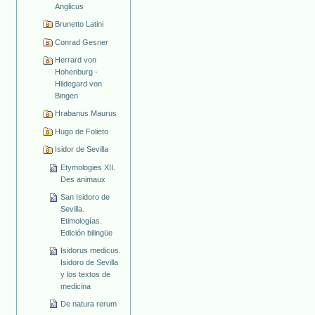
Anglicus
Brunetto Latini
Conrad Gesner
Herrard von
Hohenburg -
Hildegard von
Bingen
Hrabanus Maurus
Hugo de Folieto
Isidor de Sevilla
Etymologies XII.
Des animaux
San Isidoro de
Sevilla.
Etimologías.
Edición bilingüe
Isidorus medicus.
Isidoro de Sevilla
y los textos de
medicina
De natura rerum