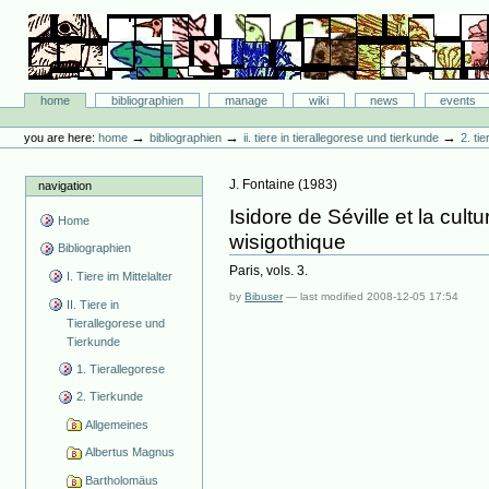
Skip
to
content.
|
Skip
Bibliographie-Portal
to
Sections
home
bibliographien
manage
wiki
news
events
navigation
Personal
tools
→
→
→
you are here:
home
bibliographien
ii. tiere in tierallegorese und tierkunde
2. ti
J. Fontaine
(
1983
)
navigation
Isidore de Séville et la cul
Home
wisigothique
Bibliographien
Paris, vols. 3.
I. Tiere im Mittelalter
by
Bibuser
—
last modified
2008-12-05 17:54
II. Tiere in
Tierallegorese und
Tierkunde
1. Tierallegorese
2. Tierkunde
Allgemeines
Albertus Magnus
Bartholomäus