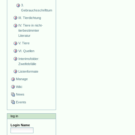
3.
Gebrauchsschrifttum
III. Tierdichtung
IV. Tiere in nicht-
tierbestimmter
Literatur
V. Tiere
VI. Quellen
Interimsfolder:
Zweifelsfälle
Listenformate
Manage
Wiki
News
Events
log in
Login Name