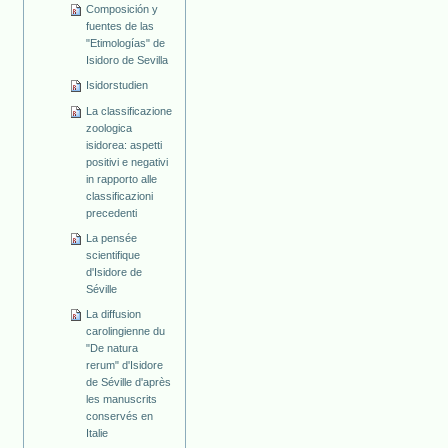
Composición y
fuentes de las
"Etimologías" de
Isidoro de Sevilla
Isidorstudien
La classificazione
zoologica
isidorea: aspetti
positivi e negativi
in rapporto alle
classificazioni
precedenti
La pensée
scientifique
d'Isidore de
Séville
La diffusion
carolingienne du
"De natura
rerum" d'Isidore
de Séville d'après
les manuscrits
conservés en
Italie