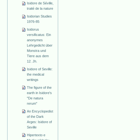
Isidore de Séville,
traité de la nature
Isidorian Studies
1976-85
Isidorus
versificatus: Ein
anonymes
Lehrgedicht über
Monstra und
Tiere aus dem
12. Jh.
Isidore of Seville:
the medical
writings
The figure of the
earth in Isidore's
"De natura
rerum"
An Encyclopedist
of the Dark
Arges: Isidore of
Seville
Hipertexto e