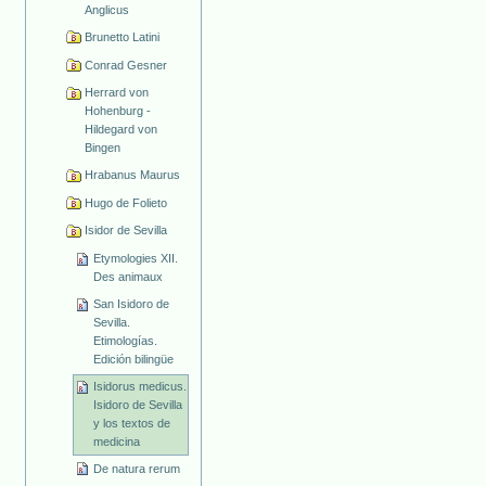
Anglicus
Brunetto Latini
Conrad Gesner
Herrard von
Hohenburg -
Hildegard von
Bingen
Hrabanus Maurus
Hugo de Folieto
Isidor de Sevilla
Etymologies XII.
Des animaux
San Isidoro de
Sevilla.
Etimologías.
Edición bilingüe
Isidorus medicus.
Isidoro de Sevilla
y los textos de
medicina
De natura rerum