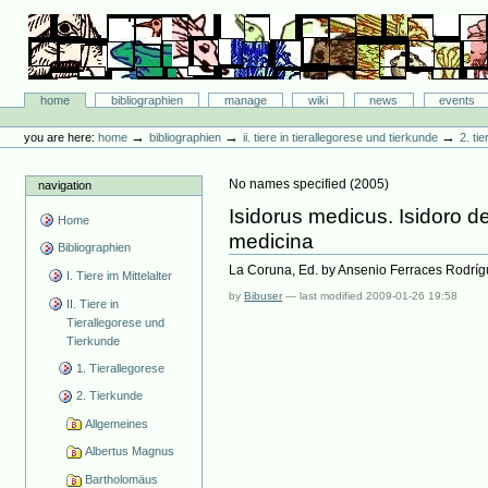
Skip
to
content.
|
Skip
Bibliographie-Portal
to
Sections
home
bibliographien
manage
wiki
news
events
navigation
Personal
tools
→
→
→
you are here:
home
bibliographien
ii. tiere in tierallegorese und tierkunde
2. ti
No names specified
(
2005
)
navigation
Isidorus medicus. Isidoro de
Home
medicina
Bibliographien
La Coruna, Ed. by Ansenio Ferraces Rodríg
I. Tiere im Mittelalter
by
Bibuser
—
last modified
2009-01-26 19:58
II. Tiere in
Tierallegorese und
Tierkunde
1. Tierallegorese
2. Tierkunde
Allgemeines
Albertus Magnus
Bartholomäus