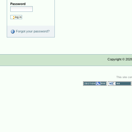
Password
Forgot your password?
Copyright ©
202
This site co
Section 508
WCAG