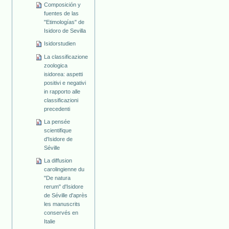
Composición y
fuentes de las
"Etimologías" de
Isidoro de Sevilla
Isidorstudien
La classificazione
zoologica
isidorea: aspetti
positivi e negativi
in rapporto alle
classificazioni
precedenti
La pensée
scientifique
d'Isidore de
Séville
La diffusion
carolingienne du
"De natura
rerum" d'Isidore
de Séville d'après
les manuscrits
conservés en
Italie