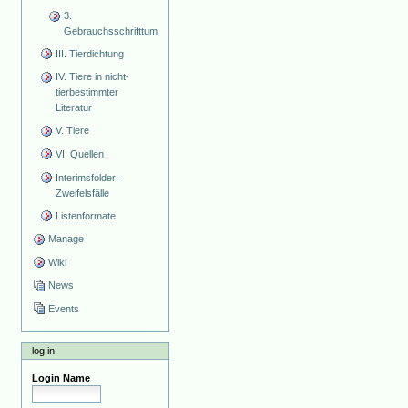
3.
Gebrauchsschrifttum
III. Tierdichtung
IV. Tiere in nicht-
tierbestimmter
Literatur
V. Tiere
VI. Quellen
Interimsfolder:
Zweifelsfälle
Listenformate
Manage
Wiki
News
Events
log in
Login Name