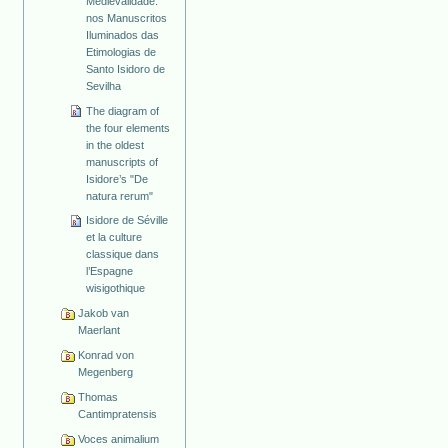
Medievalidade:
nos Manuscritos
Iluminados das
Etimologias de
Santo Isidoro de
Sevilha
The diagram of
the four elements
in the oldest
manuscripts of
Isidore’s "De
natura rerum"
Isidore de Séville
et la culture
classique dans
l’Espagne
wisigothique
Jakob van
Maerlant
Konrad von
Megenberg
Thomas
Cantimpratensis
Voces animalium