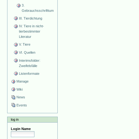
3.
Gebrauchsschrifttum
III. Tierdichtung
IV. Tiere in nicht-
tierbestimmter
Literatur
V. Tiere
VI. Quellen
Interimsfolder:
Zweifelsfälle
Listenformate
Manage
Wiki
News
Events
log in
Login Name