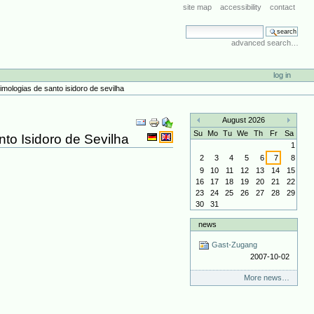
site map
accessibility
contact
search site
advanced search…
log in
imologias de santo isidoro de sevilha
Document
August 2026
Actions
«
»
Su
Mo
Tu
We
Th
Fr
Sa
to Isidoro de Sevilha
1
2
3
4
5
6
7
8
9
10
11
12
13
14
15
16
17
18
19
20
21
22
23
24
25
26
27
28
29
30
31
news
Gast-Zugang
2007-10-02
More news…