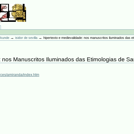
→
→
erkunde
isidor de sevilla
hipertexto e medievalidade: nos manuscritos iluminados das et
: nos Manuscritos Iluminados das Etimologias de San
urces/amiranda/index.htm