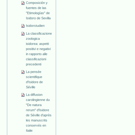
Composición y
fuentes de las
"Etimologías" de
Isidoro de Sevilla
Isidorstudien
La classificazione
zoologica
isidorea: aspetti
positivi e negativi
in rapporto alle
classificazioni
precedenti
La pensée
scientifique
d'Isidore de
Séville
La diffusion
carolingienne du
"De natura
rerum" d'Isidore
de Séville d'après
les manuscrits
conservés en
Italie