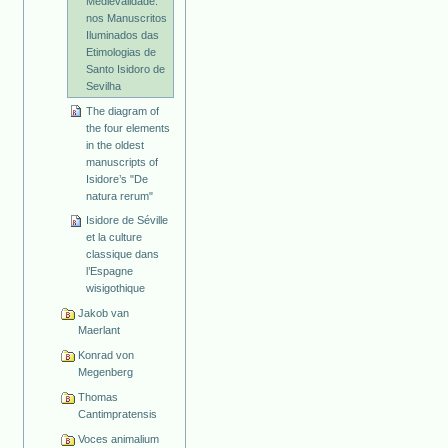
Medievalidade:
nos Manuscritos
Iluminados das
Etimologias de
Santo Isidoro de
Sevilha
The diagram of
the four elements
in the oldest
manuscripts of
Isidore’s "De
natura rerum"
Isidore de Séville
et la culture
classique dans
l’Espagne
wisigothique
Jakob van
Maerlant
Konrad von
Megenberg
Thomas
Cantimpratensis
Voces animalium