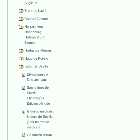
Anglicus
Brunetto Latini
Conrad Gesner
Herrard von
Hohenburg -
Hildegard von
Bingen
Hrabanus Maurus
Hugo de Folieto
Isidor de Sevilla
Etymologies XII.
Des animaux
San Isidoro de
Sevilla.
Etimologías.
Edición bilingüe
Isidorus medicus.
Isidoro de Sevilla
y los textos de
medicina
De natura rerum