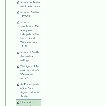
Isidore de Séville,
traité de la nature
Isidorian Studies
1976-85
Isidorus
versificatus: Ein
anonymes
Lehrgedicht über
Monstra und
Tiere aus dem
12. Jh.
Isidore of Seville:
the medical
writings
The figure of the
earth in Isidore's
"De natura
rerum"
An Encyclopedist
of the Dark
Arges: Isidore of
Seville
Hipertexto e