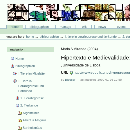
Skip
to
content.
|
Skip
Bibliographie-Portal
to
Sections
home
bibliographien
manage
wiki
news
events
navigation
Personal
tools
→
→
→
you are here:
home
bibliographien
ii. tiere in tierallegorese und tierkunde
2. ti
Maria A Miranda
(
2004
)
navigation
Hipertexto e Medievalidade
Home
, Universidade de Lisboa.
Bibliographien
URL
http://www.educ.fc.ul.pt/hyper/reso
I. Tiere im Mittelalter
by
Bibuser
—
last modified
2009-01-26 19:55
II. Tiere in
Tierallegorese und
Tierkunde
1. Tierallegorese
2. Tierkunde
Allgemeines
Albertus Magnus
Bartholomäus