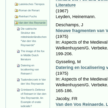
Lateinisches Tierepos
Literature
(1967)
Roman de Renart
Leyden, Heinemann.
Reinhart Fuchs
Van den Vos Reynarde
Deschamps, J
Die satirische
Nieuwe fragmenten van 
Struktur des
(1975)
mittelniederländischen
"Van den Vos
In: Aspects of the Medieva
Reynaerde"
Welkenhuysen/G. Verbeke. 
The image of the fox
199-206.
in Middle Dutch
literature
Gysseling, M
Datering en
Datering en localisering 
localisering van
(1975)
Reinaert I
In: Aspects of the Medieva
Taalonderzoek in Van
den Vos Reynaerde
Welkenhuysen/G. Verbeke. 
165-186.
Grimbeert's Defense
of Reinaert in Van den
Jacoby, FR
Vos Reynaerde. An
Example of oratio
Van den Vos Reinaerde. L
iudicialis?