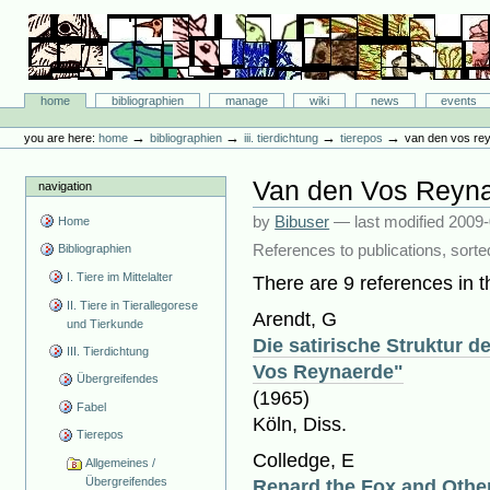
Skip
to
content.
|
Skip
Bibliographie-Portal
to
Sections
home
bibliographien
manage
wiki
news
events
navigation
Personal
tools
→
→
→
→
you are here:
home
bibliographien
iii. tierdichtung
tierepos
van den vos re
Van den Vos Reyn
navigation
by
Bibuser
—
last modified
2009-
Home
References to publications, sorte
Bibliographien
I. Tiere im Mittelalter
There are 9 references in th
II. Tiere in Tierallegorese
Arendt, G
und Tierkunde
Die satirische Struktur 
III. Tierdichtung
Vos Reynaerde"
Übergreifendes
(1965)
Fabel
Köln, Diss.
Tierepos
Colledge, E
Allgemeines /
Übergreifendes
Renard the Fox and Othe