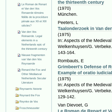
the thirteenth century
Le Roman de Renart
(1970)
et Van den Vos
Renaerde témoins
München.
fidèlis de la procédure
pénale aux XII et XIII
Peeters, L
siècles?
Taalonderzoek in Van de
Van den Vos
(1975)
Reinaerde. Legal
In: Aspects of the Medieva
elements in a
Netherlands epic of
Welkenhuysen/G. Verbeke. 
the thirteenth century
143-164.
Nieuwe fragmenten
van Van den Vos
Rombauts, E
Reynaerde
Grimbeert's Defense of R
Renard the Fox and
Example of oratio iudicia
Other Mediaeval
(1975)
Netherlands Secular
Literature
In: Aspects of the Medieva
Reynaerts historie
Welkenhuysen/G. Verbeke. 
Reynard the Fox
129-142.
Reynke de Vos
Van Dievoet, G
Froschmeuseler
Le Roman de Renart et V