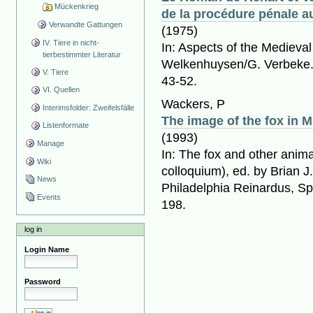
Mückenkrieg
de la procédure pénale aux
Verwandte Gattungen
(1975)
IV. Tiere in nicht-
In: Aspects of the Medieva
tierbestimmter Literatur
Welkenhuysen/G. Verbeke. 
V. Tiere
43-52.
VI. Quellen
Wackers, P
Interimsfolder: Zweifelsfälle
The image of the fox in M
Listenformate
(1993)
Manage
In: The fox and other anim
Wiki
colloquium), ed. by Brian 
News
Philadelphia Reinardus, Sp
Events
198.
log in
Login Name
Password