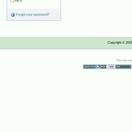
Forgot your password?
Copyright ©
202
This site co
Section 508
WCAG