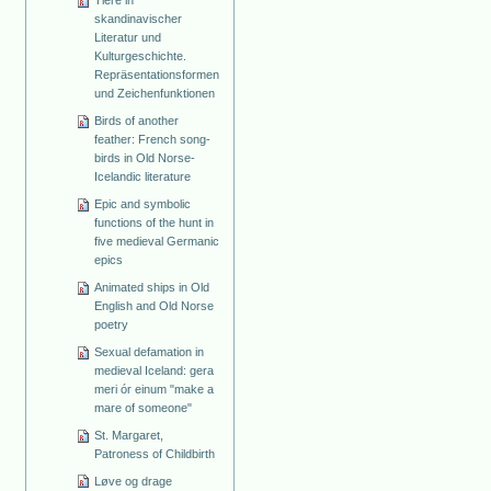
Tiere in
skandinavischer
Literatur und
Kulturgeschichte.
Repräsentationsformen
und Zeichenfunktionen
Birds of another
feather: French song-
birds in Old Norse-
Icelandic literature
Epic and symbolic
functions of the hunt in
five medieval Germanic
epics
Animated ships in Old
English and Old Norse
poetry
Sexual defamation in
medieval Iceland: gera
meri ór einum "make a
mare of someone"
St. Margaret,
Patroness of Childbirth
Løve og drage