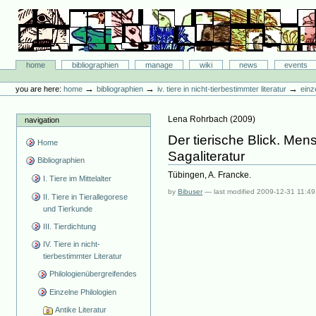
Skip
to
content.
|
Skip
Bibliographie-Portal
to
Sections
home
bibliographien
manage
wiki
news
events
navigation
Personal
tools
→
→
→
you are here:
home
bibliographien
iv. tiere in nicht-tierbestimmter literatur
einz
Lena Rohrbach
(
2009
)
navigation
Der tierische Blick. Men
Home
Sagaliteratur
Bibliographien
Tübingen, A. Francke.
I. Tiere im Mittelalter
by
Bibuser
—
last modified
2009-12-31 11:49
II. Tiere in Tierallegorese
und Tierkunde
III. Tierdichtung
IV. Tiere in nicht-
tierbestimmter Literatur
Philologienübergreifendes
Einzelne Philologien
Antike Literatur