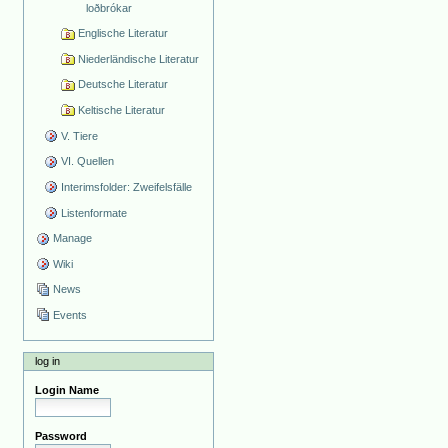
loðbrókar
Englische Literatur
Niederländische Literatur
Deutsche Literatur
Keltische Literatur
V. Tiere
VI. Quellen
Interimsfolder: Zweifelsfälle
Listenformate
Manage
Wiki
News
Events
log in
Login Name
Password