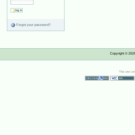
Forgot your password?
Copyright ©
202
This site co
Section 508
WCAG