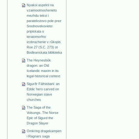
Nyakoi aspekti na
vzaimootnoshenieto
mezhdu tekst i
paratekstovo pole prez
Srednovekovieto:
pripiskata s
teratomorfno
izobrazhenie v rǔkopis
Roe 27 (S.C. 273) ot
Bodleanskata biblioteka
The Heynesbók
dragon: an Old
Icelandic maxim in its
legal-historical context
Sigurðr Fáfnisbani: an
Eddic hero carved on
Norwegian stave
churches
The Saga of the
Volsungs. The Norse
Epic of Sigurd the
Dragon Slayer
Omkring dragekampen
i Ragnars saga