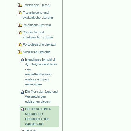
Lateinische Literatur
Französische und
okzitanische Literatur
Italienische Literatur
Spanische und
katalanische Literatur
Portugiesische Literatur
Nordische Literatur
Islendinges forhold til
dyr i hoymiddelalderen
- en
mentalitetshistorisk
analyse av noen
aettesagaer
Die Tiere der Jagd und
Walstatt in den
eddischen Liedern
Der tierische Blick.
Mensch-Tier-
Relationen in der
Sagaliteratur