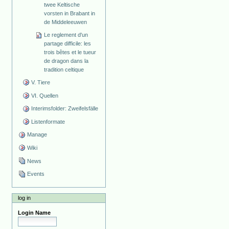
twee Keltische
vorsten in Brabant in
de Middeleeuwen
Le reglement d'un
partage difficile: les
trois bêtes et le tueur
de dragon dans la
tradition celtique
V. Tiere
VI. Quellen
Interimsfolder: Zweifelsfälle
Listenformate
Manage
Wiki
News
Events
log in
Login Name