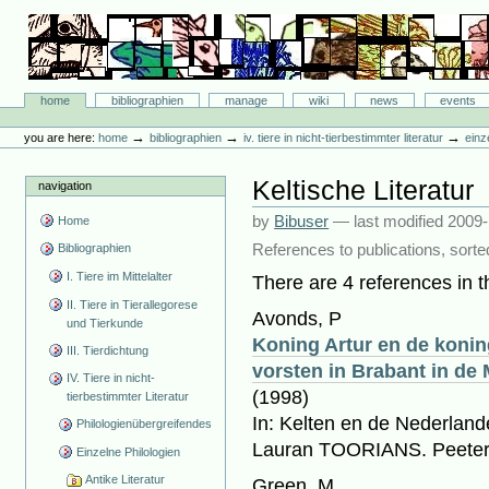
Skip
to
content.
|
Skip
Bibliographie-Portal
to
Sections
home
bibliographien
manage
wiki
news
events
navigation
Personal
tools
→
→
→
you are here:
home
bibliographien
iv. tiere in nicht-tierbestimmter literatur
einz
Keltische Literatur
navigation
by
Bibuser
—
last modified
2009-
Home
References to publications, sorte
Bibliographien
I. Tiere im Mittelalter
There are 4 references in th
II. Tiere in Tierallegorese
Avonds, P
und Tierkunde
Koning Artur en de konin
III. Tierdichtung
vorsten in Brabant in de
IV. Tiere in nicht-
(1998)
tierbestimmter Literatur
In: Kelten en de Nederlande
Philologienübergreifendes
Lauran TOORIANS. Peeters
Einzelne Philologien
Antike Literatur
Green, M