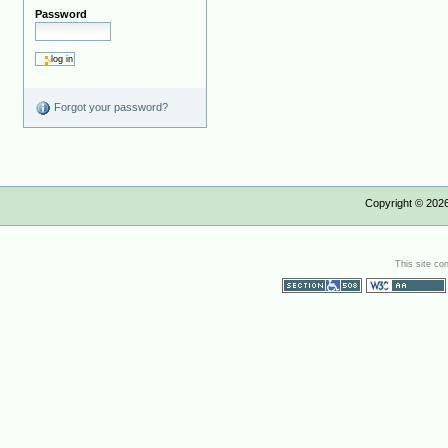
Password
Forgot your password?
Copyright ©
202
This site co
Section 508
WCAG