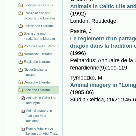
Lateinische Literatur
Animals in Celtic Life an
(1992)
Französische und
okzitanische Literatur
London, Routledge.
Italienische Literatur
Pastré, J
Spanische und
Le reglement d'un partage 
katalanische Literatur
dragon dans la tradition 
Portugiesische Literatur
(1996)
Nordische Literatur
Reinardus: Annuaire de la S
Englische Literatur
renardienne(9):109-119.
Niederländische
Literatur
Tymoczko, M
Deutsche Literatur
Animal imagery in "Loing
Keltische Literatur
(1985-86)
Animals in Celtic Life
Studia Celtica, 20/21:145-6
and Myth
Animal imagery in
"Loinges Mac
ullislenn"
Koning Artur en de
koning van Aberffraw: