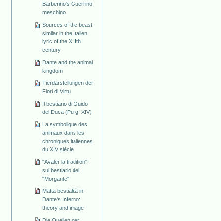
Barberino's Guerrino
meschino
Sources of the beast
similar in the Italien
lyric of the XIIIth
century
Dante and the animal
kingdom
Tierdarstellungen der
Fiori di Virtu
Il bestiario di Guido
del Duca (Purg. XIV)
La symbolique des
animaux dans les
chroniques italiennes
du XIV siècle
"Avaler la tradition":
sul bestiario del
"Morgante"
Matta bestialità in
Dante's Inferno:
theory and image
Die Quellen der