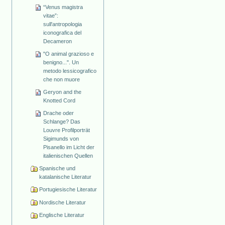
“Venus magistra
vitae”:
sull'antropologia
iconografica del
Decameron
"O animal grazioso e
benigno...". Un
metodo lessicografico
che non muore
Geryon and the
Knotted Cord
Drache oder
Schlange? Das
Louvre Profilporträt
Sigimunds von
Pisanello im Licht der
italienischen Quellen
Spanische und
katalanische Literatur
Portugiesische Literatur
Nordische Literatur
Englische Literatur