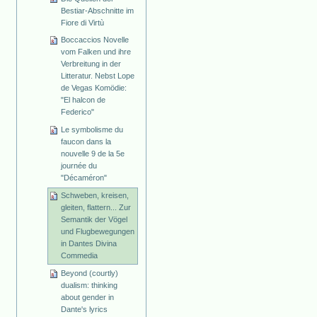
Bestiar-Abschnitte im
Fiore di Virtù
Boccaccios Novelle
vom Falken und ihre
Verbreitung in der
Litteratur. Nebst Lope
de Vegas Komödie:
"El halcon de
Federico"
Le symbolisme du
faucon dans la
nouvelle 9 de la 5e
journée du
"Décaméron"
Schweben, kreisen,
gleiten, flattern... Zur
Semantik der Vögel
und Flugbewegungen
in Dantes Divina
Commedia
Beyond (courtly)
dualism: thinking
about gender in
Dante's lyrics