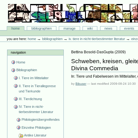
Skip
to
content.
|
Skip
Bibliographie-Portal
to
Sections
home
bibliographien
manage
wiki
news
events
navigation
Personal
tools
→
→
→
you are here:
home
bibliographien
iv. tiere in nicht-tierbestimmter literatur
einz
Bettina Bosold-DasGupta
(
2009
)
navigation
Schweben, kreisen, gleit
Home
Divina Commedia
Bibliographien
In: Tiere und Fabelwesen im Mittelalter,
I. Tiere im Mittelalter
by
Bibuser
—
last modified
2009-08-24 10:30
II. Tiere in Tierallegorese
und Tierkunde
III. Tierdichtung
IV. Tiere in nicht-
tierbestimmter Literatur
Philologienübergreifendes
Einzelne Philologien
Antike Literatur