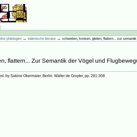
→
→
elne philologien
italienische literatur
schweben, kreisen, gleiten, flattern... zur seman
en, flattern... Zur Semantik der Vögel und Flugbewe
 ed. by Sabine Obermaier, Berlin: Walter de Gruyter, pp. 281-308.