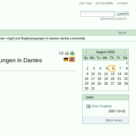
site map
accessibility
contact
search site
advanced search…
log in
tik der vögel und flugbewegungen in dantes divina commedia
Document
August 2026
Actions
«
»
Su
Mo
Tu
We
Th
Fr
Sa
gungen in Dantes
1
2
3
4
5
6
7
8
9
10
11
12
13
14
15
16
17
18
19
20
21
22
23
24
25
26
27
28
29
30
31
news
Gast-Zugang
2007-10-02
More news…