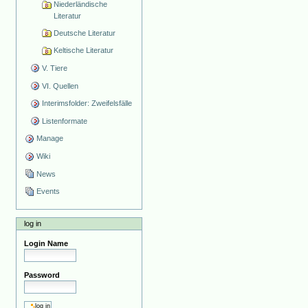
Niederländische
Literatur
Deutsche Literatur
Keltische Literatur
V. Tiere
VI. Quellen
Interimsfolder: Zweifelsfälle
Listenformate
Manage
Wiki
News
Events
log in
Login Name
Password