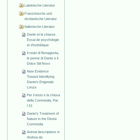
Lateinische Literatur
Französische und
okzitanische Literatur
Italienische Literatur
Dante et la chasse.
Essai de psychologie
et d'esthétique
Il nodo di Bonagiunta,
le penne di Dante e il
Dolce Stil Novo
New Evidence
Toward Identifying
Dante's Enigmatic
Lonza
Per il testo e la chiosa
della Commedia, Par.
I 51
Dante's Treatment of
Nature in the Divina
Commedia
Animal descriptions in
Andrea da