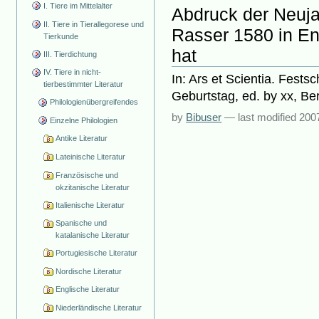
I. Tiere im Mittelalter
Abdruck der Neuja
II. Tiere in Tierallegorese und
Rasser 1580 in En
Tierkunde
hat
III. Tierdichtung
IV. Tiere in nicht-
In: Ars et Scientia. Fests
tierbestimmter Literatur
Geburtstag, ed. by xx, Ber
Philologienübergreifendes
by
Bibuser
—
last modified
200
Einzelne Philologien
Antike Literatur
Lateinische Literatur
Französische und
okzitanische Literatur
Italienische Literatur
Spanische und
katalanische Literatur
Portugiesische Literatur
Nordische Literatur
Englische Literatur
Niederländische Literatur