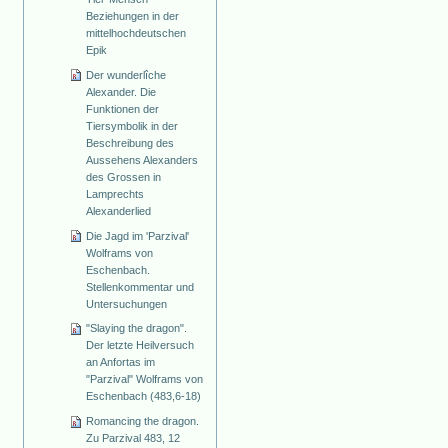
Beziehungen in der
mittelhochdeutschen
Epik
Der wunderlîche
Alexander. Die
Funktionen der
Tiersymbolik in der
Beschreibung des
Aussehens Alexanders
des Grossen in
Lamprechts
Alexanderlied
Die Jagd im 'Parzival'
Wolframs von
Eschenbach.
Stellenkommentar und
Untersuchungen
"Slaying the dragon".
Der letzte Heilversuch
an Anfortas im
"Parzival" Wolframs von
Eschenbach (483,6-18)
Romancing the dragon.
Zu Parzival 483, 12