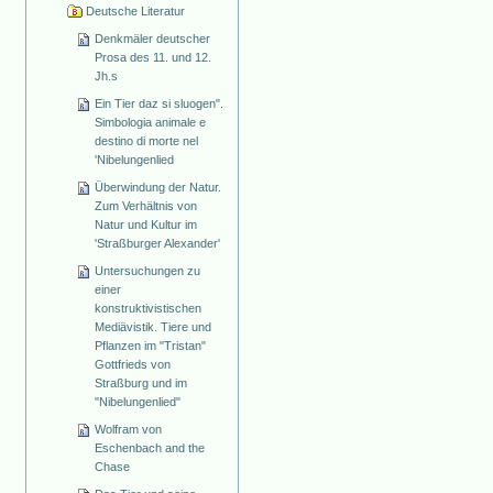
Deutsche Literatur
Denkmäler deutscher
Prosa des 11. und 12.
Jh.s
Ein Tier daz si sluogen".
Simbologia animale e
destino di morte nel
'Nibelungenlied
Überwindung der Natur.
Zum Verhältnis von
Natur und Kultur im
'Straßburger Alexander'
Untersuchungen zu
einer
konstruktivistischen
Mediävistik. Tiere und
Pflanzen im "Tristan"
Gottfrieds von
Straßburg und im
"Nibelungenlied"
Wolfram von
Eschenbach and the
Chase