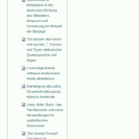
Kompetenz in der
deutschen Dichtung
des Mittelalters.
Anspruch und
Umsetzung am Beispiel
der Beizjagd
"Ich beswer dich wurm
vnd wyrmin...". Formen
und Typen altdeutscher
Zaubersprüche und
Segen
I nomi degli animali
nell'epica teodoriciana
medio altotedesca
Dall'allegoria alla satira.
Gli animali nella poesia
tedesca medievale
Löwe, Adler, Bock - das
Tierrittermotiv und seine
Verwandlungen im
späthöfischen
Artusroman
"Der fremde Freund".
Tier-Mensch-