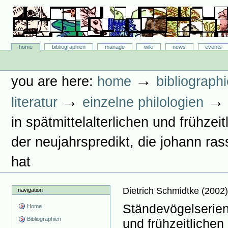
Skip
to
content.
|
Skip
Bibliographie-Portal
to
Sections
home
bibliographien
manage
wiki
news
events
navigation
Personal
tools
→
you are here:
home
bibliograph
→
literatur
einzelne philologien
in spätmittelalterlichen und frühze
der neujahrspredikt, die johann ra
hat
Dietrich Schmidtke
(
2002
navigation
Ständevögelserien 
Home
Bibliographien
und frühzeitliche