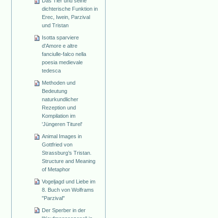
Das Tier und seine
dichterische Funktion in
Erec, Iwein, Parzival
und Tristan
Isotta sparviere
d'Amore e altre
fanciulle-falco nella
poesia medievale
tedesca
Methoden und
Bedeutung
naturkundlicher
Rezeption und
Kompilation im
'Jüngeren Titurel'
Animal Images in
Gottfried von
Strassburg’s Tristan.
Structure and Meaning
of Metaphor
Vogeljagd und Liebe im
8. Buch von Wolframs
"Parzival"
Der Sperber in der