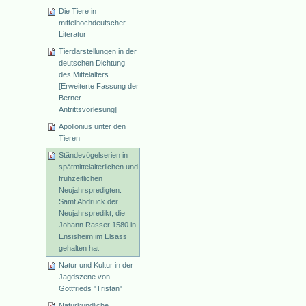
Die Tiere in
mittelhochdeutscher
Literatur
Tierdarstellungen in der
deutschen Dichtung
des Mittelalters.
[Erweiterte Fassung der
Berner
Antrittsvorlesung]
Apollonius unter den
Tieren
Ständevögelserien in
spätmittelalterlichen und
frühzeitlichen
Neujahrspredigten.
Samt Abdruck der
Neujahrspredikt, die
Johann Rasser 1580 in
Ensisheim im Elsass
gehalten hat
Natur und Kultur in der
Jagdszene von
Gottfrieds "Tristan"
Naturkundliche