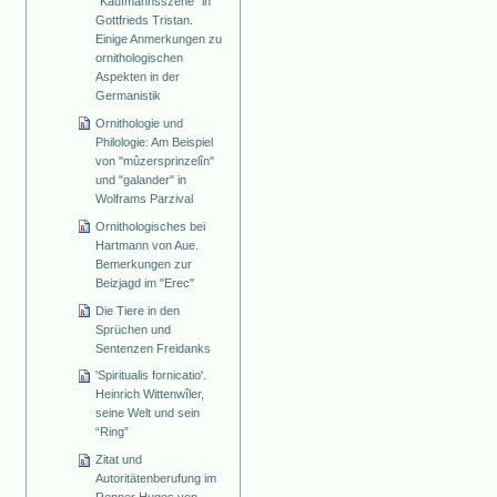
"Kaufmannsszene" in
Gottfrieds Tristan.
Einige Anmerkungen zu
ornithologischen
Aspekten in der
Germanistik
Ornithologie und
Philologie: Am Beispiel
von "mûzersprinzelîn"
und "galander" in
Wolframs Parzival
Ornithologisches bei
Hartmann von Aue.
Bemerkungen zur
Beizjagd im "Erec"
Die Tiere in den
Sprüchen und
Sentenzen Freidanks
'Spiritualis fornicatio'.
Heinrich Wittenwîler,
seine Welt und sein
“Ring”
Zitat und
Autoritätenberufung im