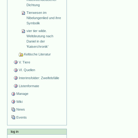
Dichtung
Tierwesen im
Nibelungenlied und ihre
Symbolik
vier tier wilde.
Weltdeutung nach
Daniel in der
'Kaiserchronik'
Keltische Literatur
V. Tiere
VI. Quellen
Interimsfolder: Zweifelsfälle
Listenformate
Manage
Wiki
News
Events
log in