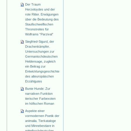
Der Traum
Herzeloydes und der
rote Ritter. Erwägungen
über die Bedeutung des
Staufischwelfischen
Thronstreites für
Wolframs “Parzival”
Siegfried-Sigurd, der
Drachenkämpfer.
Untersuchungen zur
Germanischdeutschen
Heldensage, zugleich
ein Beitrag zur
Entwicklungsgeschichte
des alteuropäischen
Erzählgutes
Bunte Hunde: Zur
narrativen Funktion
tierischer Farbexoten
im höfischen Roman
Aspekte einer
vormodernen Poetik der
animalia. Tierkataloge
und Minnebestiare in
mittelhochdeutscher