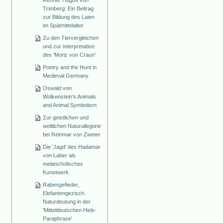
Renner Hugos von
Trimberg: Ein Beitrag
zur Bildung des Laien
im Spätmittelalter
Zu den Tiervergleichen
und zur Interpretation
des 'Moriz von Craun'
Poetry and the Hunt in
Medieval Germany
Oswald von
Wolkenstein's Animals
and Animal Symbolism
Zur geistlichen und
weltlichen Naturallegorie
bei Reinmar von Zweter
Die 'Jagd' des Hadamar
von Laber als
melancholisches
Kunstwerk
Rabengefieder,
Elefantengezisch.
Naturdeutung in der
'Mitteldeutschen Hiob-
Paraphrase'