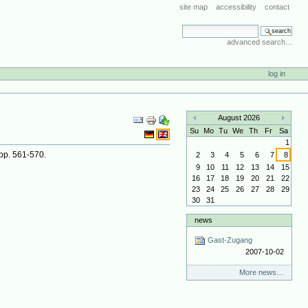
site map
accessibility
contact
search site
advanced search…
log in
Document
August 2026
Actions
«
»
Su
Mo
Tu
We
Th
Fr
Sa
1
pp. 561-570.
2
3
4
5
6
7
8
9
10
11
12
13
14
15
16
17
18
19
20
21
22
23
24
25
26
27
28
29
30
31
news
Gast-Zugang
2007-10-02
More news…