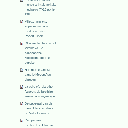
mondo animale nell'alto
medioevo (7-13 aprile
1983)
Milieux naturels,
espaces sociaux.
Etudes offertes à
Robert Delort
Gli animali e l'uomo nel
Medioevo. Le
conoscenze
zoologiche dotte e
popolari
Hommes et animal
dans le Moyen Age
chrétien
La belle e(s)t la bête:
Aspects du bestiaire
féminin au moyen âge
De papegaai van de
paus. Mens en dier in
de Middeleeuwen
Campagnes
médiévales: L'homme