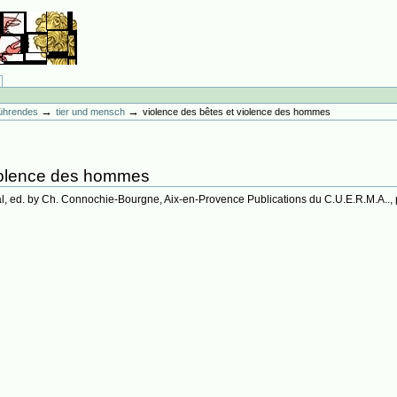
→
→
führendes
tier und mensch
violence des bêtes et violence des hommes
violence des hommes
l, ed. by Ch. Connochie-Bourgne, Aix-en-Provence Publications du C.U.E.R.M.A.., 