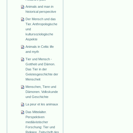
Animals and man in
historical perspective
Der Mensch und das
Tier. Anthropologische
und
kultursoziologische
Aspekte
Animals in Celtic life
and myth
Tier und Mensch -
Gottheit und Dämon.
Das Tier in der
Geistesgeschichte der
Menscheit
Menschen, Tiere und
Dämonen. Volkskunde
und Geschichte
La peur et les animaux
Das Mittelalter.
Perspektiven
mediävistischer
Forschung: Tier und
Religion. Zeitschrift des