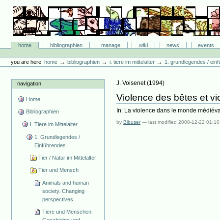
Skip
to
content.
|
Skip
Bibliographie-Portal
to
Sections
home
bibliographien
manage
wiki
news
events
navigation
Personal
tools
→
→
→
you are here:
home
bibliographien
i. tiere im mittelalter
1. grundlegendes / ein
J. Voisenet
(
1994
)
navigation
Violence des bêtes et 
Home
In: La violence dans le monde médiéva
Bibliographien
by
Bibuser
—
last modified
2008-12-22 01:10
I. Tiere im Mittelalter
1. Grundlegendes /
Einführendes
Tier / Natur im Mittelalter
Tier und Mensch
Animals and human
society. Changing
perspectives
Tiere und Menschen.
Geschichte und