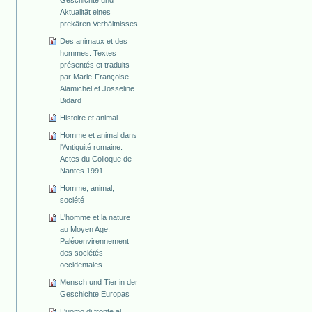
Aktualität eines
prekären Verhältnisses
Des animaux et des
hommes. Textes
présentés et traduits
par Marie-Françoise
Alamichel et Josseline
Bidard
Histoire et animal
Homme et animal dans
l'Antiquité romaine.
Actes du Colloque de
Nantes 1991
Homme, animal,
société
L'homme et la nature
au Moyen Age.
Paléoenvirennement
des sociétés
occidentales
Mensch und Tier in der
Geschichte Europas
L'uomo di fronte al