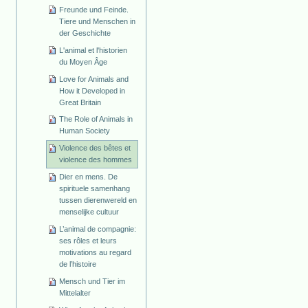
Freunde und Feinde.
Tiere und Menschen in
der Geschichte
L'animal et l'historien
du Moyen Âge
Love for Animals and
How it Developed in
Great Britain
The Role of Animals in
Human Society
Violence des bêtes et
violence des hommes
Dier en mens. De
spirituele samenhang
tussen dierenwereld en
menselijke cultuur
L’animal de compagnie:
ses rôles et leurs
motivations au regard
de l’histoire
Mensch und Tier im
Mittelalter