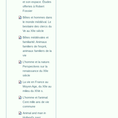
et son espace. Études
offertes à Robert
Fossier
Bêtes et hommes dans
le monde médiéval. Le
bestiaire des clercs du
Ve au XIIe siècle
Bêtes médiévales et
familiarité: Animaux
familiers de l'esprit,
animaux familiers de la
vie
L'homme et la nature.
Perspectives sur la
renaissance du XIIe
siècle
La vie en France au
Moyen Age, du XIIe au
milieu du XIVe s.
L'homme et l'animal:
Cent mille ans de vie
commune
Animal and man in
Holland's past