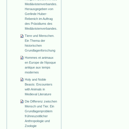
Mediävistenverbandes.
Herausgegeben von
Gerlinde Huber-
Rebenich im Auftrag
des Präsidiums des
Mediävistenverbandes.
Tiere und Menschen.
Ein Thema der
historischen
Grundlagenforschung
Hommes et animaux
en Europe de l'époque
antique aux temps
modernes
Holy and Noble
Beasts: Encounters
with Animals in
Medieval Literature
Die Differenz zwischen
Mensch und Tier. Ein
Grundlagenproblem
frühneuzeitlicher
Anthropologie und
Zoologie