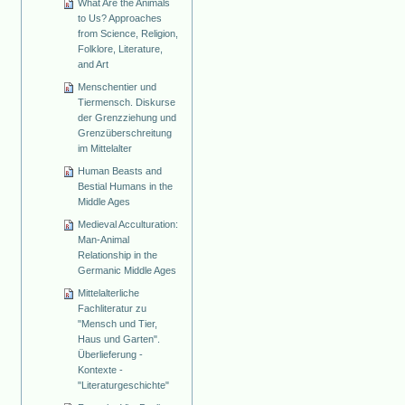
What Are the Animals
to Us? Approaches
from Science, Religion,
Folklore, Literature,
and Art
Menschentier und
Tiermensch. Diskurse
der Grenzziehung und
Grenzüberschreitung
im Mittelalter
Human Beasts and
Bestial Humans in the
Middle Ages
Medieval Acculturation:
Man-Animal
Relationship in the
Germanic Middle Ages
Mittelalterliche
Fachliteratur zu
"Mensch und Tier,
Haus und Garten".
Überlieferung -
Kontexte -
"Literaturgeschichte"