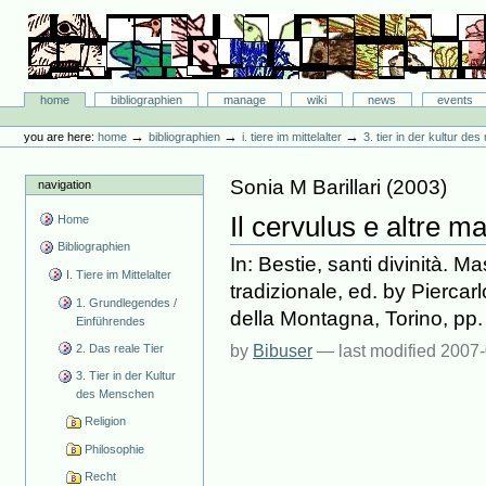
Skip
to
content.
|
Skip
Bibliographie-Portal
to
Sections
home
bibliographien
manage
wiki
news
events
navigation
Personal
tools
→
→
→
you are here:
home
bibliographien
i. tiere im mittelalter
3. tier in der kultur d
Sonia M Barillari
(
2003
)
navigation
Il cervulus e altre 
Home
Bibliographien
In: Bestie, santi divinità. 
I. Tiere im Mittelalter
tradizionale, ed. by Pierca
1. Grundlegendes /
della Montagna, Torino, pp
Einführendes
2. Das reale Tier
by
Bibuser
—
last modified
2007-
3. Tier in der Kultur
des Menschen
Religion
Philosophie
Recht