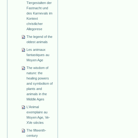
Tiergestalten der
Fastnacht und
des Karnevals im
Kontext
christlicher
Allegorese
The legend of the
oldest animals
Les animaux
fantastiques au
Moyen Age
The wisdom of
nature: the
healing powers
and symbolism of
plants and
animals in the
Middle Ages
L'Animal
exemplaire au
Moyen Age, Ve-
XVe siècles
The fifteenth-
century