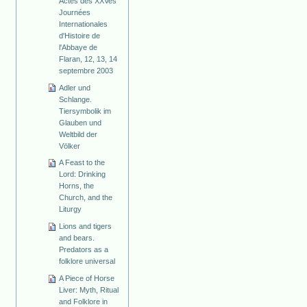
Actes des XXVes
Journées
Internationales
d'Histoire de
l'Abbaye de
Flaran, 12, 13, 14
septembre 2003
Adler und
Schlange.
Tiersymbolik im
Glauben und
Weltbild der
Völker
A Feast to the
Lord: Drinking
Horns, the
Church, and the
Liturgy
Lions and tigers
and bears.
Predators as a
folklore universal
A Piece of Horse
Liver: Myth, Ritual
and Folklore in