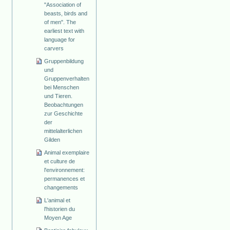
"Association of
beasts, birds and
of men". The
earliest text with
language for
carvers
Gruppenbildung
und
Gruppenverhalten
bei Menschen
und Tieren.
Beobachtungen
zur Geschichte
der
mittelalterlichen
Gilden
Animal exemplaire
et culture de
l'environnement:
permanences et
changements
L'animal et
l'historien du
Moyen Age