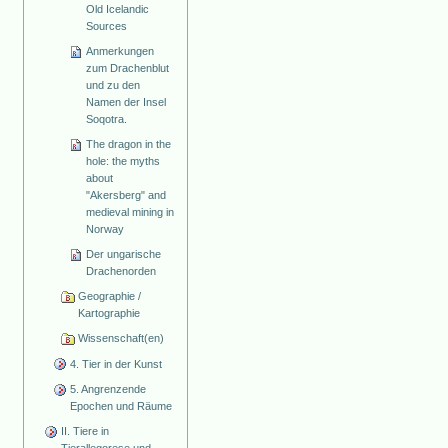
Old Icelandic
Sources
Anmerkungen
zum Drachenblut
und zu den
Namen der Insel
Soqotra.
The dragon in the
hole: the myths
about
"Akersberg" and
medieval mining in
Norway
Der ungarische
Drachenorden
Geographie /
Kartographie
Wissenschaft(en)
4. Tier in der Kunst
5. Angrenzende
Epochen und Räume
II. Tiere in