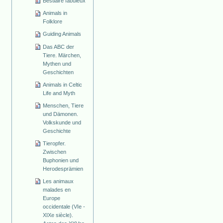
Bestiaire fabuleux
Animals in
Folklore
Guiding Animals
Das ABC der
Tiere. Märchen,
Mythen und
Geschichten
Animals in Celtic
Life and Myth
Menschen, Tiere
und Dämonen.
Volkskunde und
Geschichte
Tieropfer.
Zwischen
Buphonien und
Herodesprämien
Les animaux
malades en
Europe
occidentale (VIe -
XIXe siècle).