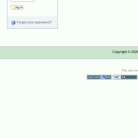
Forgot your password?
Copyright ©
202
This site co
Section 508
WCAG