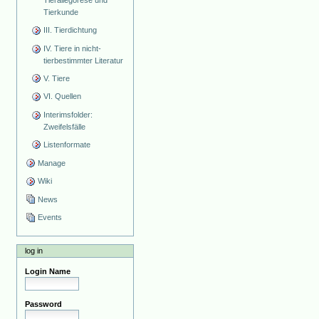
Tierallegorese und
Tierkunde
III. Tierdichtung
IV. Tiere in nicht-
tierbestimmter Literatur
V. Tiere
VI. Quellen
Interimsfolder:
Zweifelsfälle
Listenformate
Manage
Wiki
News
Events
log in
Login Name
Password