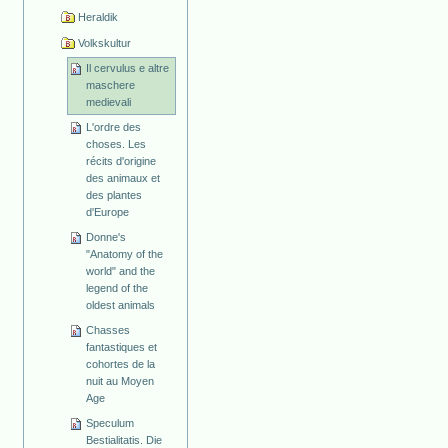
Heraldik
Volkskultur
Il cervulus e altre
maschere
medievali
L'ordre des
choses. Les
récits d'origine
des animaux et
des plantes
d'Europe
Donne's
"Anatomy of the
world" and the
legend of the
oldest animals
Chasses
fantastiques et
cohortes de la
nuit au Moyen
Age
Speculum
Bestialitatis. Die