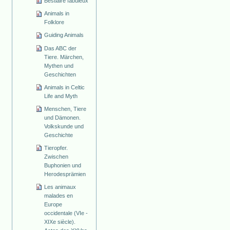
Bestiaire fabuleux
Animals in
Folklore
Guiding Animals
Das ABC der
Tiere. Märchen,
Mythen und
Geschichten
Animals in Celtic
Life and Myth
Menschen, Tiere
und Dämonen.
Volkskunde und
Geschichte
Tieropfer.
Zwischen
Buphonien und
Herodesprämien
Les animaux
malades en
Europe
occidentale (VIe -
XIXe siècle).