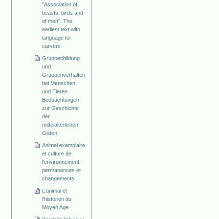
"Association of
beasts, birds and
of men". The
earliest text with
language for
carvers
Gruppenbildung
und
Gruppenverhalten
bei Menschen
und Tieren.
Beobachtungen
zur Geschichte
der
mittelalterlichen
Gilden
Animal exemplaire
et culture de
l'environnement:
permanences et
changements
L'animal et
l'historien du
Moyen Age