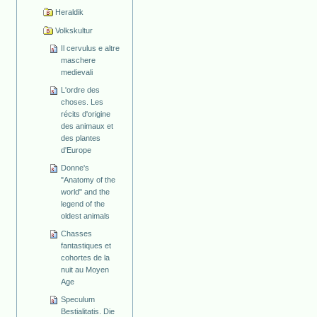
Heraldik
Volkskultur
Il cervulus e altre
maschere
medievali
L'ordre des
choses. Les
récits d'origine
des animaux et
des plantes
d'Europe
Donne's
"Anatomy of the
world" and the
legend of the
oldest animals
Chasses
fantastiques et
cohortes de la
nuit au Moyen
Age
Speculum
Bestialitatis. Die