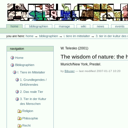
Skip
to
content.
|
Skip
Bibliographie-Portal
to
Sections
home
bibliographien
manage
wiki
news
events
navigation
Personal
tools
→
→
→
you are here:
home
bibliographien
i. tiere im mittelalter
3. tier in der kultur d
W. Telesko
(
2001
)
navigation
The wisdom of nature: the 
Home
Munich/New York, Prestel.
Bibliographien
by
Bibuser
—
last modified
2007-01-17 10:20
I. Tiere im Mittelalter
1. Grundlegendes /
Einführendes
2. Das reale Tier
3. Tier in der Kultur
des Menschen
Religion
Philosophie
Recht