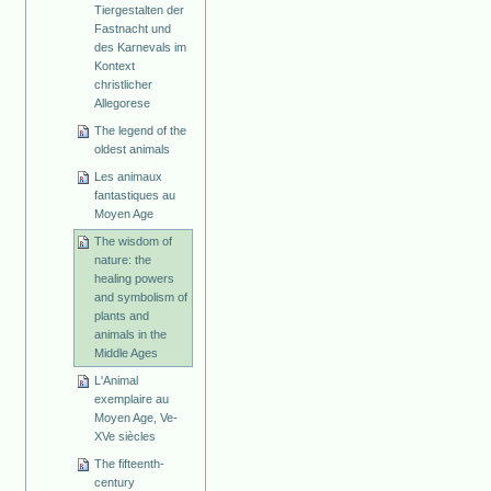
Tiergestalten der
Fastnacht und
des Karnevals im
Kontext
christlicher
Allegorese
The legend of the
oldest animals
Les animaux
fantastiques au
Moyen Age
The wisdom of
nature: the
healing powers
and symbolism of
plants and
animals in the
Middle Ages
L'Animal
exemplaire au
Moyen Age, Ve-
XVe siècles
The fifteenth-
century