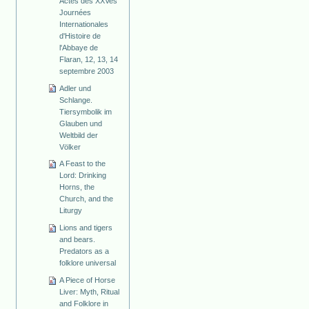
Actes des XXVes
Journées
Internationales
d'Histoire de
l'Abbaye de
Flaran, 12, 13, 14
septembre 2003
Adler und
Schlange.
Tiersymbolik im
Glauben und
Weltbild der
Völker
A Feast to the
Lord: Drinking
Horns, the
Church, and the
Liturgy
Lions and tigers
and bears.
Predators as a
folklore universal
A Piece of Horse
Liver: Myth, Ritual
and Folklore in