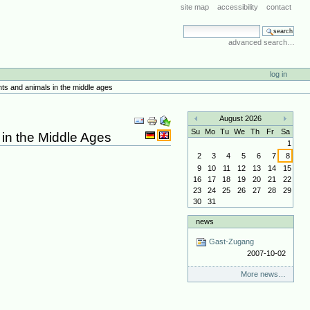
site map
accessibility
contact
search site
advanced search…
log in
nts and animals in the middle ages
Document
August 2026
Actions
«
»
Su
Mo
Tu
We
Th
Fr
Sa
 in the Middle Ages
1
2
3
4
5
6
7
8
9
10
11
12
13
14
15
16
17
18
19
20
21
22
23
24
25
26
27
28
29
30
31
news
Gast-Zugang
2007-10-02
More news…