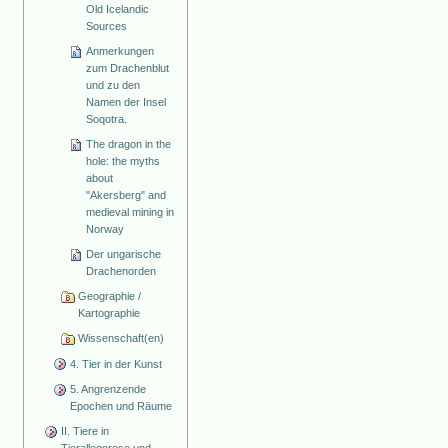
Old Icelandic
Sources
Anmerkungen
zum Drachenblut
und zu den
Namen der Insel
Soqotra.
The dragon in the
hole: the myths
about
"Akersberg" and
medieval mining in
Norway
Der ungarische
Drachenorden
Geographie /
Kartographie
Wissenschaft(en)
4. Tier in der Kunst
5. Angrenzende
Epochen und Räume
II. Tiere in