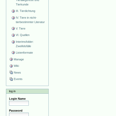
Tierallegorese und
Tierkunde
III. Tierdichtung
IV. Tiere in nicht-
tierbestimmter Literatur
V. Tiere
VI. Quellen
Interimsfolder:
Zweifelsfälle
Listenformate
Manage
Wiki
News
Events
log in
Login Name
Password