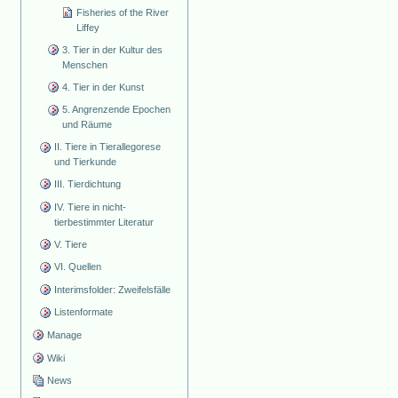
Fisheries of the River
Liffey
3. Tier in der Kultur des
Menschen
4. Tier in der Kunst
5. Angrenzende Epochen
und Räume
II. Tiere in Tierallegorese
und Tierkunde
III. Tierdichtung
IV. Tiere in nicht-
tierbestimmter Literatur
V. Tiere
VI. Quellen
Interimsfolder: Zweifelsfälle
Listenformate
Manage
Wiki
News