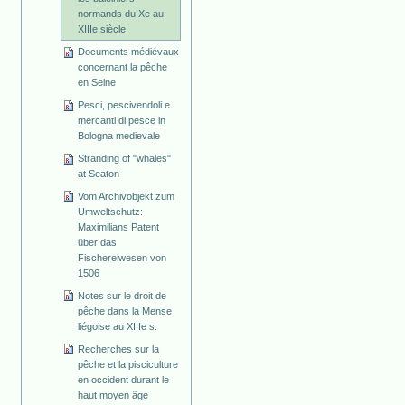
normands du Xe au
XIIIe siècle
Documents médiévaux
concernant la pêche
en Seine
Pesci, pescivendoli e
mercanti di pesce in
Bologna medievale
Stranding of "whales"
at Seaton
Vom Archivobjekt zum
Umweltschutz:
Maximilians Patent
über das
Fischereiwesen von
1506
Notes sur le droit de
pêche dans la Mense
liégoise au XIIIe s.
Recherches sur la
pêche et la pisciculture
en occident durant le
haut moyen âge