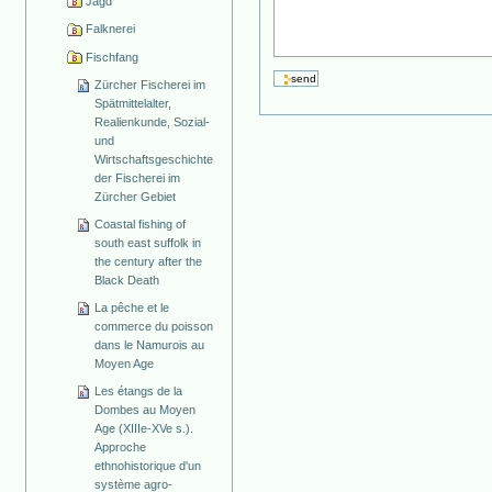
Jagd
Falknerei
Fischfang
Zürcher Fischerei im
Spätmittelalter,
Realienkunde, Sozial-
und
Wirtschaftsgeschichte
der Fischerei im
Zürcher Gebiet
Coastal fishing of
south east suffolk in
the century after the
Black Death
La pêche et le
commerce du poisson
dans le Namurois au
Moyen Age
Les étangs de la
Dombes au Moyen
Age (XIIIe-XVe s.).
Approche
ethnohistorique d'un
système agro-