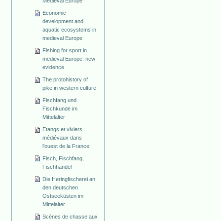
Medieval Europe
Economic
development and
aquatic ecosystems in
medieval Europe
Fishing for sport in
medieval Europe: new
evidence
The protohistory of
pike in western culture
Fischfang und
Fischkunde im
Mittelalter
Etangs et viviers
médiévaux dans
l'ouest de la France
Fisch, Fischfang,
Fischhandel
Die Heringfischerei an
den deutschen
Ostseeküsten im
Mittelalter
Scènes de chasse aux