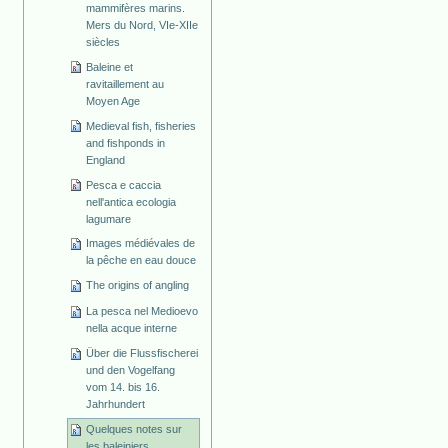
mammifères marins.
Mers du Nord, VIe-XIIe
siècles
Baleine et
ravitaillement au
Moyen Age
Medieval fish, fisheries
and fishponds in
England
Pesca e caccia
nell'antica ecologia
lagumare
Images médiévales de
la pêche en eau douce
The origins of angling
La pesca nel Medioevo
nella acque interne
Über die Flussfischerei
und den Vogelfang
vom 14. bis 16.
Jahrhundert
Quelques notes sur
les baleiniers