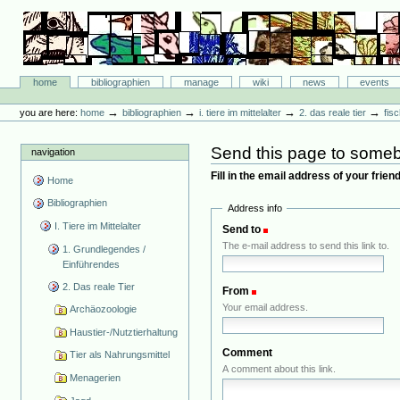
Skip
to
content.
|
Skip
Bibliographie-Portal
to
Sections
home
bibliographien
manage
wiki
news
events
navigation
Personal
tools
→
→
→
→
you are here:
home
bibliographien
i. tiere im mittelalter
2. das reale tier
fis
Send this page to some
navigation
Fill in the email address of your frie
Home
Bibliographien
Address info
I. Tiere im Mittelalter
Send to
(Required)
The e-mail address to send this link to.
1. Grundlegendes /
Einführendes
2. Das reale Tier
From
(Required)
Your email address.
Archäozoologie
Haustier-/Nutztierhaltung
Comment
Tier als Nahrungsmittel
A comment about this link.
Menagerien