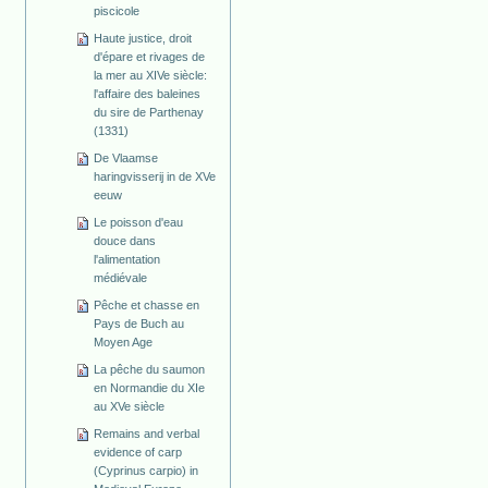
piscicole
Haute justice, droit
d'épare et rivages de
la mer au XIVe siècle:
l'affaire des baleines
du sire de Parthenay
(1331)
De Vlaamse
haringvisserij in de XVe
eeuw
Le poisson d'eau
douce dans
l'alimentation
médiévale
Pêche et chasse en
Pays de Buch au
Moyen Age
La pêche du saumon
en Normandie du XIe
au XVe siècle
Remains and verbal
evidence of carp
(Cyprinus carpio) in