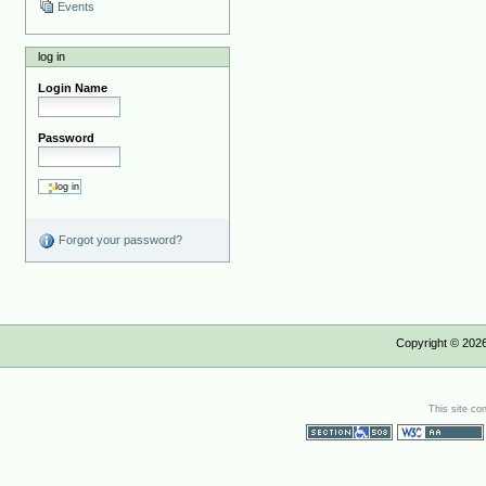
Events
log in
Login Name
Password
Forgot your password?
Copyright ©
202
This site co
Section 508
WCAG