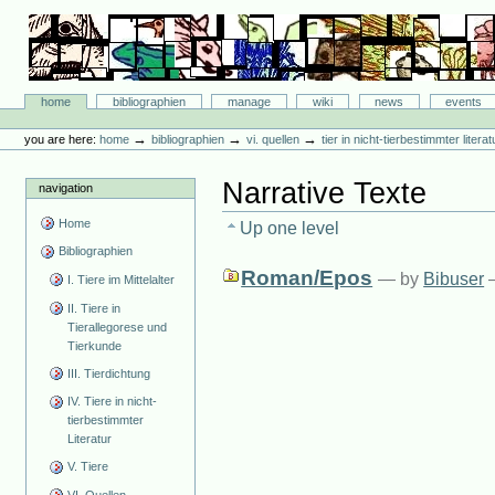
Skip
to
content.
|
Skip
Bibliographie-Portal
to
Sections
home
bibliographien
manage
wiki
news
events
navigation
Personal
tools
→
→
→
you are here:
home
bibliographien
vi. quellen
tier in nicht-tierbestimmter literat
Narrative Texte
navigation
Home
Up one level
Bibliographien
Roman/Epos
—
by
Bibuser
I. Tiere im Mittelalter
II. Tiere in
Tierallegorese und
Tierkunde
III. Tierdichtung
IV. Tiere in nicht-
tierbestimmter
Literatur
V. Tiere
VI. Quellen