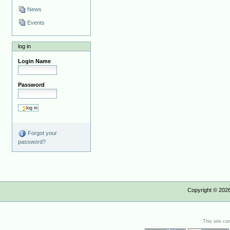
News
Events
log in
Login Name
Password
Forgot your
password?
Copyright ©
202
This site co