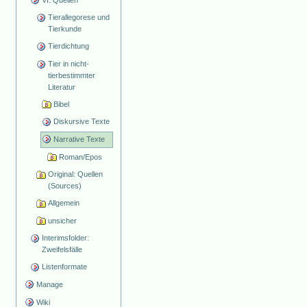
Tierallegorese und
Tierkunde
Tierdichtung
Tier in nicht-
tierbestimmter
Literatur
Bibel
Diskursive Texte
Narrative Texte
Roman/Epos
Original: Quellen
(Sources)
Allgemein
unsicher
Interimsfolder:
Zweifelsfälle
Listenformate
Manage
Wiki