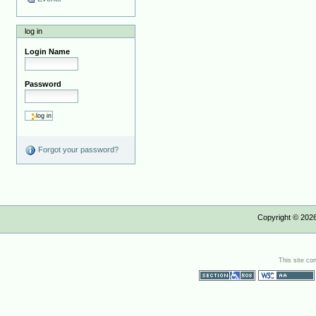
log in
Login Name
Password
Forgot your password?
Copyright ©
202
This site co
Section 508
WCAG