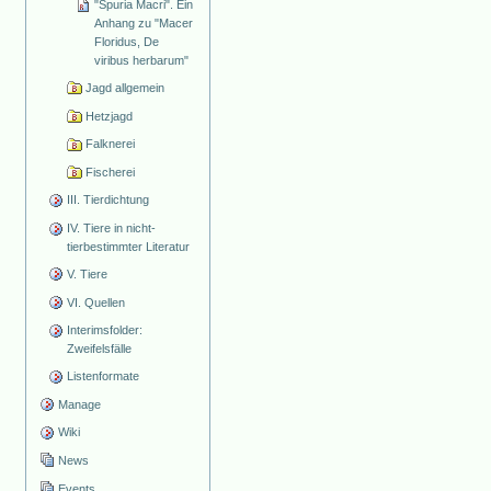
"Spuria Macri". Ein
Anhang zu "Macer
Floridus, De
viribus herbarum"
Jagd allgemein
Hetzjagd
Falknerei
Fischerei
III. Tierdichtung
IV. Tiere in nicht-
tierbestimmter Literatur
V. Tiere
VI. Quellen
Interimsfolder:
Zweifelsfälle
Listenformate
Manage
Wiki
News
Events