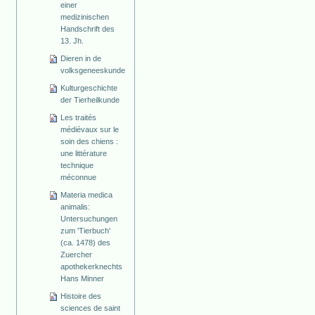
einer
medizinischen
Handschrift des
13. Jh.
Dieren in de
volksgeneeskunde
Kulturgeschichte
der Tierheilkunde
Les traités
médiévaux sur le
soin des chiens :
une littérature
technique
méconnue
Materia medica
animalis:
Untersuchungen
zum 'Tierbuch'
(ca. 1478) des
Zuercher
apothekerknechts
Hans Minner
Histoire des
sciences de saint