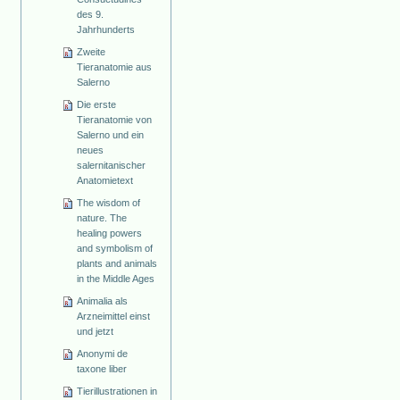
des 9.
Jahrhunderts
Zweite
Tieranatomie aus
Salerno
Die erste
Tieranatomie von
Salerno und ein
neues
salernitanischer
Anatomietext
The wisdom of
nature. The
healing powers
and symbolism of
plants and animals
in the Middle Ages
Animalia als
Arzneimittel einst
und jetzt
Anonymi de
taxone liber
Tierillustrationen in