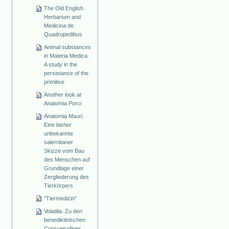
The Old English
Herbarium and
Medicina de
Quadrupedibus
Animal substances
in Materia Medica.
A study in the
persistance of the
primitive
Another look at
Anatomia Porci
Anatomia Mauri.
Eine bisher
unbekannte
salernitaner
Skizze vom Bau
des Menschen auf
Grundlage einer
Zergliederung des
Tierkörpers
"Tiermedizin"
Volatilia. Zu den
benediktinischen
Consuetudines