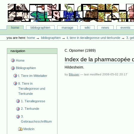
Skip
to
content.
|
Skip
Bibliographie-Portal
to
Sections
home
bibliographien
manage
wiki
news
events
navigation
Personal
tools
→
→
→
you are here:
home
bibliographien
ii. tiere in tierallegorese und tierkunde
3. ge
C. Opsomer
(
1989
)
navigation
Index de la pharmacopée d
Home
Hildesheim.
Bibliographien
by
Bibuser
—
last modified
2008-05-02 20:17
I. Tiere im Mittelalter
II. Tiere in
Tierallegorese und
Tierkunde
1. Tierallegorese
2. Tierkunde
3.
Gebrauchsschrifttum
Medizin