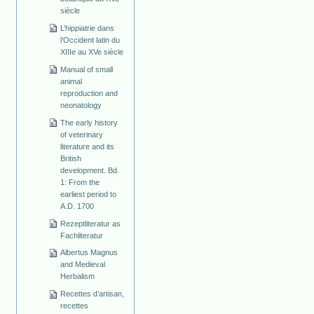
siècle
L’hippiatrie dans
l’Occident latin du
XIIIe au XVe siècle
Manual of small
animal
reproduction and
neonatology
The early history
of veterinary
literature and its
British
development. Bd.
1: From the
earliest period to
A.D. 1700
Rezeptliteratur as
Fachliteratur
Albertus Magnus
and Medieval
Herbalism
Recettes d’artisan,
recettes