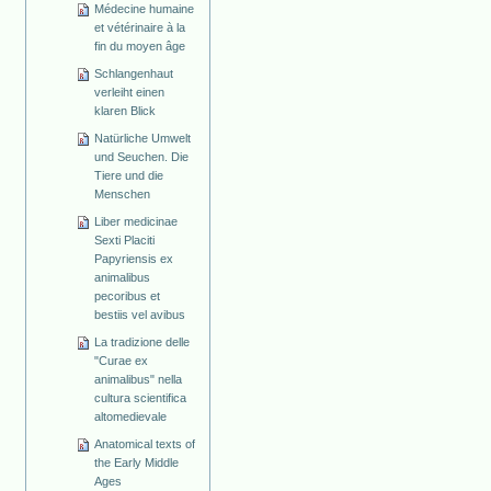
Médecine humaine
et vétérinaire à la
fin du moyen âge
Schlangenhaut
verleiht einen
klaren Blick
Natürliche Umwelt
und Seuchen. Die
Tiere und die
Menschen
Liber medicinae
Sexti Placiti
Papyriensis ex
animalibus
pecoribus et
bestiis vel avibus
La tradizione delle
"Curae ex
animalibus" nella
cultura scientifica
altomedievale
Anatomical texts of
the Early Middle
Ages