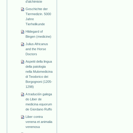
d’alchimiste
Geschichte der
Tiermedizin. 5000
Jahre
Tierheilkunde
Hildegard of
Bingen (medicine)
Julius Africanus
and the Horse
Doctors
Aspetti della lingua
della patologia
nella Mulomedicina
di Teodorico dei
Borgognoni (1205-
1298)
A tradución galega
do Liber de
medicina equorum
de Giordano Ruffo
Liber contra
venena et animalia
venenosa