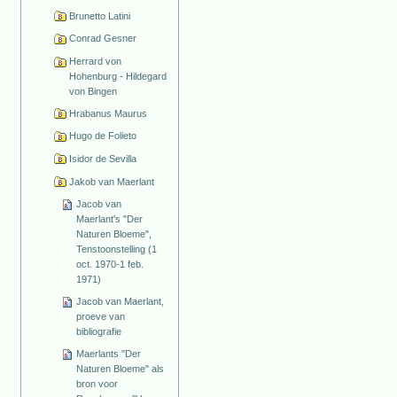
Brunetto Latini
Conrad Gesner
Herrard von
Hohenburg - Hildegard
von Bingen
Hrabanus Maurus
Hugo de Folieto
Isidor de Sevilla
Jakob van Maerlant
Jacob van
Maerlant's "Der
Naturen Bloeme",
Tenstoonstelling (1
oct. 1970-1 feb.
1971)
Jacob van Maerlant,
proeve van
bibliografie
Maerlants "Der
Naturen Bloeme" als
bron voor