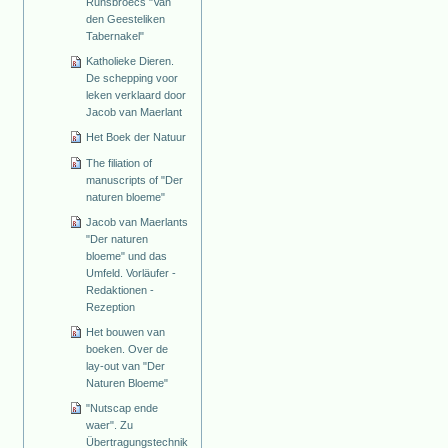
Runsbroecs "Van
den Geesteliken
Tabernakel"
Katholieke Dieren.
De schepping voor
leken verklaard door
Jacob van Maerlant
Het Boek der Natuur
The filiation of
manuscripts of "Der
naturen bloeme"
Jacob van Maerlants
"Der naturen
bloeme" und das
Umfeld. Vorläufer -
Redaktionen -
Rezeption
Het bouwen van
boeken. Over de
lay-out van "Der
Naturen Bloeme"
"Nutscap ende
waer". Zu
Übertragungstechnik