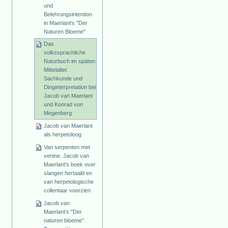
und
Belehrungsintention
in Maerlant's "Der
Naturen Bloeme"
Das
volkssprachliche
Naturbuch im späten
Mittelalter.
Sachkunde und
Dinginterpretation bei
Jacob van Maerlant
und Konrad von
Megenberg
Jacob van Maerlant
als herpetoloog
Van serpenten met
venine. Jacob van
Maerlant's boek over
slangen hertaald en
van herpetologische
collentaar voorzien
Jacob van
Maerlant's "Der
naturen bloeme".