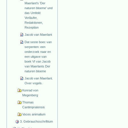
Maerlant's 'Der
naturen bloeme' und
das Umfeld:
Vorläufer,
Redaktionen,
Rezeption
Jacob van Maerlant
Dat seste boec van
serpenten: een
onderzoek naar en
een uitgave van
boek VI van Jacob
van Maerlants Der
naturen bloeme
Jacob van Maerlant.
Over vogels.
Konrad von
Megenberg
Thomas
Cantimpratensis
Voces animalium
3. Gebrauchsschrifttum