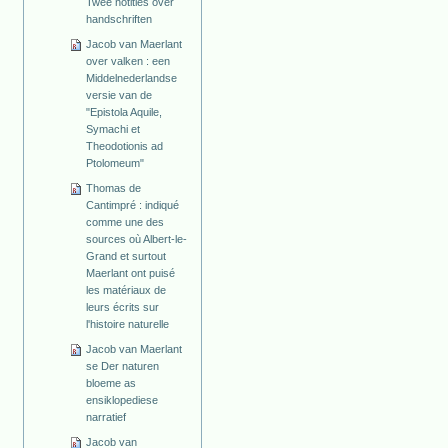
Twee notities over
handschriften
Jacob van Maerlant
over valken : een
Middelnederlandse
versie van de
"Epistola Aquile,
Symachi et
Theodotionis ad
Ptolomeum"
Thomas de
Cantimpré : indiqué
comme une des
sources où Albert-le-
Grand et surtout
Maerlant ont puisé
les matériaux de
leurs écrits sur
l'histoire naturelle
Jacob van Maerlant
se Der naturen
bloeme as
ensiklopediese
narratief
Jacob van