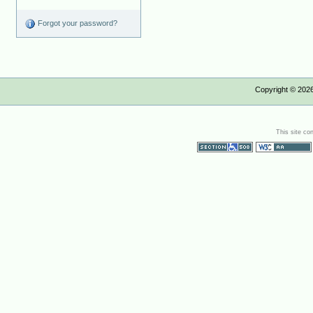
Forgot your password?
Copyright ©
202
This site co
Section 508
WCAG