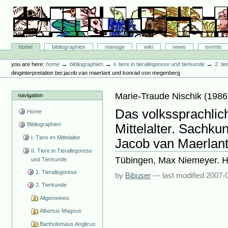
Skip
to
content.
|
Skip
Bibliographie-Portal
to
Sections
home
bibliographien
manage
wiki
news
events
navigation
Personal
tools
→
→
→
you are here:
home
bibliographien
ii. tiere in tierallegorese und tierkunde
2. ti
dinginterpretation bei jacob van maerlant und konrad von megenberg
Marie-Traude Nischik
(
1986
navigation
Das volkssprachlic
Home
Bibliographien
Mittelalter. Sachku
I. Tiere im Mittelalter
Jacob van Maerlan
II. Tiere in Tierallegorese
Tübingen, Max Niemeyer. H
und Tierkunde
1. Tierallegorese
by
Bibuser
—
last modified
2007-0
2. Tierkunde
Allgemeines
Albertus Magnus
Bartholomäus Anglicus