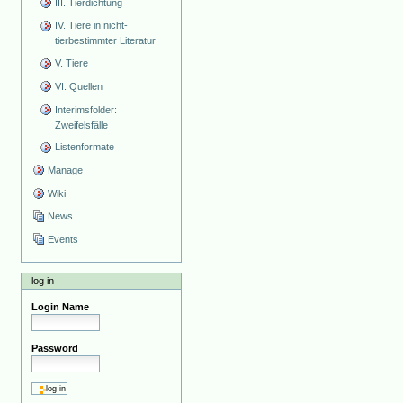
III. Tierdichtung
IV. Tiere in nicht-
tierbestimmter Literatur
V. Tiere
VI. Quellen
Interimsfolder:
Zweifelsfälle
Listenformate
Manage
Wiki
News
Events
log in
Login Name
Password