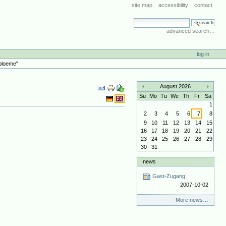
site map
accessibility
contact
search site
advanced search…
log in
 bloeme"
Document
August 2026
Actions
«
»
Su
Mo
Tu
We
Th
Fr
Sa
1
2
3
4
5
6
7
8
9
10
11
12
13
14
15
16
17
18
19
20
21
22
23
24
25
26
27
28
29
30
31
news
Gast-Zugang
2007-10-02
More news…