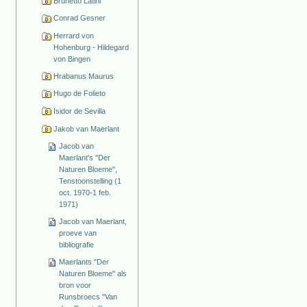
Brunetto Latini
Conrad Gesner
Herrard von
Hohenburg - Hildegard
von Bingen
Hrabanus Maurus
Hugo de Folieto
Isidor de Sevilla
Jakob van Maerlant
Jacob van
Maerlant's "Der
Naturen Bloeme",
Tenstoonstelling (1
oct. 1970-1 feb.
1971)
Jacob van Maerlant,
proeve van
bibliografie
Maerlants "Der
Naturen Bloeme" als
bron voor
Runsbroecs "Van