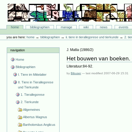
Skip
to
content.
|
Skip
Bibliographie-Portal
to
Sections
home
bibliographien
manage
wiki
news
events
navigation
Personal
tools
→
→
→
you are here:
home
bibliographien
ii. tiere in tierallegorese und tierkunde
2. ti
J. Matla
(
1986/2
)
navigation
Het bouwen van boeken. 
Home
Literatuur:84-92.
Bibliographien
by
Bibuser
—
last modified
2007-06-29 15:31
I. Tiere im Mittelalter
II. Tiere in Tierallegorese
und Tierkunde
1. Tierallegorese
2. Tierkunde
Allgemeines
Albertus Magnus
Bartholomäus Anglicus