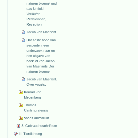
naturen bloeme' und
das Umfeld:
Vorläufer,
Redaktionen,
Rezeption
Jacob van Maerlant
Dat seste boec van
serpenten: een
onderzoek naar en
een uitgave van
boek VI van Jacob
van Maerlants Der
naturen bloeme
Jacob van Maerlant.
Over vogels.
Konrad von
Megenberg
Thomas
Cantimpratensis
Voces animalium
3. Gebrauchsschrifttum
III. Tierdichtung