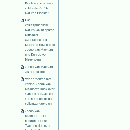
Belehrungsintention
in Maerlant's "Der
Naturen Bloeme"
Das
volkssprachliche
Naturbuch im späten
Mittelalter.
Sachkunde und
Dinginterpretation bei
Jacob van Maerlant
und Konrad von
Megenberg
Jacob van Maerlant
als herpetoloog
Van serpenten met
venine. Jacob van
Maerlant's boek over
slangen hertaald en
van herpetologische
collentaar voorzien
Jacob van
Maerlant's "Der
naturen bloeme".
Twee notities over