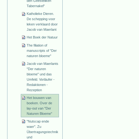
den Geesteliken
Tabernakel"
Katholieke Dieren.
De schepping voor
leken verklaard door
Jacob van Maerlant
Het Boek der Natuur
The filiation of
manuscripts of "Der
naturen bloeme"
Jacob van Maerlants
"Der naturen
bloeme" und das
Umfeld. Vorläufer -
Redaktionen -
Rezeption
Het bouwen van
boeken. Over de
lay-out van "Der
Naturen Bloeme"
"Nutscap ende
waer". Zu
Übertragungstechnik
und