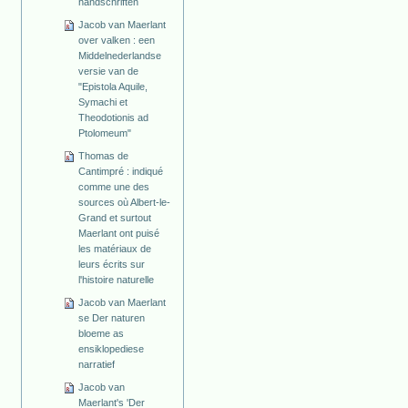
handschriften
Jacob van Maerlant
over valken : een
Middelnederlandse
versie van de
"Epistola Aquile,
Symachi et
Theodotionis ad
Ptolomeum"
Thomas de
Cantimpré : indiqué
comme une des
sources où Albert-le-
Grand et surtout
Maerlant ont puisé
les matériaux de
leurs écrits sur
l'histoire naturelle
Jacob van Maerlant
se Der naturen
bloeme as
ensiklopediese
narratief
Jacob van
Maerlant's 'Der