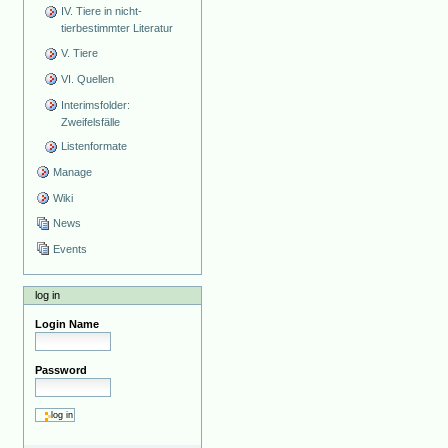
IV. Tiere in nicht-
tierbestimmter Literatur
V. Tiere
VI. Quellen
Interimsfolder:
Zweifelsfälle
Listenformate
Manage
Wiki
News
Events
log in
Login Name
Password