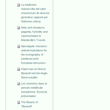
La tradizione
manoscritta del Liber
monstrorum de diversis
generibus (appunti per
l'edizione critica)
Idols and simulacra:
paganity, hybridity and
representation in
Mandeville's Travels
Apocalyptic monsters:
animal inspirations for
the iconography of
medieval north
European devourers
Glæd man at Heorot:
Beowulf and the Anglo-
Saxon psalter
Les monstres dans la
pensée médiévale
européenne. Essai de
présentation
The Beasts of
“Beowulf”