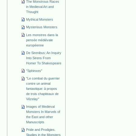
The Monstrous Races
in Medieval Art and
Thought
Mythical Monsters
Mysterious Monsters
Les monstres dans la
pensée médiévale
européenne
De Sirenibus: An Inquiry
Into Sirens From
Homer To Shakespeare
"Sphinxes"
"Le combat du guerrier
contre un animal
fantastique: à propos
de trois chapiteaux de
Vézelay"
Images of Medieval
Monsters In Marvels of
the East and other
Manuscripts
Pride and Prodigies.
Studies in the Monsters