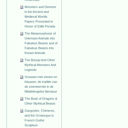
Monsters and Demons
in the Ancient and
Medieval Worlds.
Papers Presented in
Honor of Edith Porada
The Metamorphosis of
Unknown Animals into
Fabulous Beasts and of
Fabulous Beasts into
Known Animals
The Bunyip And Other
Mythical Monsters And
Legends
Vrouwen met vinnen en
klauwen: de traditie van
de zeemeermin in de
Middelengelse literatuur
The Book of Dragons &
Other Mythical Beasts
Gargoyles, Chimeres,
and the Grotesque in
French Gothic
Sculpture