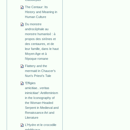
The Centaur: Its
History and Meaning in
Human Culture
Du monstre
androcéphale au
monstre humanisé : à
propos des sirènes et
des centaures, et de
leur famille, dans le haut
Moyen Age et à
l'époque romane
Flattery and the
mermaid in Chaucer's
Nun's Priest's Tale
'Effigies
amicitiae...veritas
inimicitiae': Antifeminism
in the Iconography of
the Woman-Headed
Serpent in Medieval and
Renaissance Art and
Literature
L'Hydre et le crocodile
médiévaux