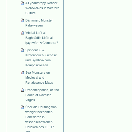
A Lycanthropy Reader.
Werewolves in Western
Culture
Dämonen, Monster,
Fabelwesen
'Abd al-Laṭīf al-
Baghdādī's Kitāb al-
ḥayawān: A Chimaera?
Spinnenfuß &
Krötenbauch. Genese
und Symbolik von
Kompositwesen
Sea Monsters on
Medieval and
Renaissance Maps
Draconcopedes, or, the
Faces of Develish
Virgins
Über die Deutung von
weniger bekannten
Fabeltieren in
wissenschaftlichen
Drucken des 15.-17.