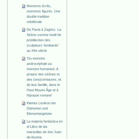
Monstres écrits,
monstres figurés. Une
double tradition
médiévale
De Pavia à Zagósc. La
Sirène comme motif de
prédilection des
sculpteurs 'lombards'
au XIIe siècle
'Du monstre
androcéphale au
monstre humanisé. A
propos des sirènes et
des (ono)centaures, et
de leur famille, dans le
Haut Moyen Âge et à
l'époque romane'
Kleines Lexikon der
Dämonen und
Elementargeister
La materia fantástica en
el Libro de las
maravillas de don Juan
de Austria