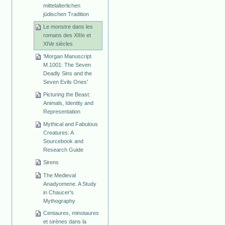
mittelalterlichen
jüdischen Tradition
Le monstre dans les
romans des XIIIe et
XIVe siècles
'Morgan Manuscript
M.1001: The Seven
Deadly Sins and the
Seven Evils Ones'
Picturing the Beast:
Animals, Identity and
Representation
Mythical and Fabulous
Creatures: A
Sourcebook and
Research Guide
Sirens
The Medieval
Anadyomene. A Study
in Chaucer's
Mythography
Centaures, minotaures
et sirènes dans la