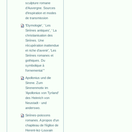
sculpture romane
d'Auvergne. Sources
d'inspiration et modes
de transmission
'Etymologie', ' Les
Sirènes antiques', ' La
christianisation des
Sirènes. Une
récupération inattendue
et riche d'avenir', 'Les
Sirènes romanes et
gothiques. Du
symbolique à
l'ornemental "
Apollonius und die
Sirene. Zum
Sirenenmotiv im
'Apollonius von Tyrland'
des Heinrich von
Neustadt - und
anderswo.
Sirènes-poissons
romanes. A propos d'un
chapiteau de l'église de
Herent-lez-Louvain