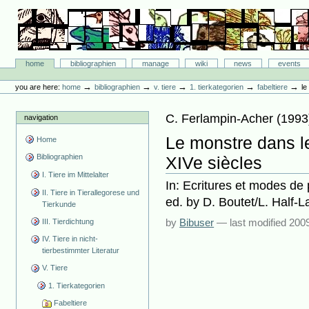
Skip
to
content.
|
Skip
Bibliographie-Portal
to
Sections
home
bibliographien
manage
wiki
news
events
navigation
Personal
tools
→
→
→
→
→
you are here:
home
bibliographien
v. tiere
1. tierkategorien
fabeltiere
le
C. Ferlampin-Acher
(
1993
navigation
Le monstre dans l
Home
Bibliographien
XIVe siècles
I. Tiere im Mittelalter
In: Ecritures et modes de
II. Tiere in Tierallegorese und
ed. by D. Boutet/L. Half-L
Tierkunde
by
Bibuser
—
last modified
2009
III. Tierdichtung
IV. Tiere in nicht-
tierbestimmter Literatur
V. Tiere
1. Tierkategorien
Fabeltiere