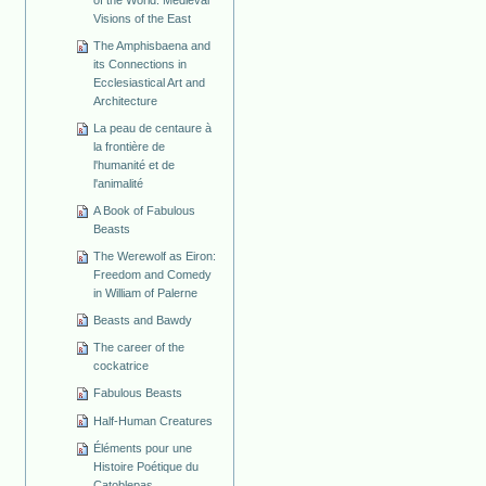
Visions of the East
The Amphisbaena and
its Connections in
Ecclesiastical Art and
Architecture
La peau de centaure à
la frontière de
l'humanité et de
l'animalité
A Book of Fabulous
Beasts
The Werewolf as Eiron:
Freedom and Comedy
in William of Palerne
Beasts and Bawdy
The career of the
cockatrice
Fabulous Beasts
Half-Human Creatures
Éléments pour une
Histoire Poétique du
Catoblepas