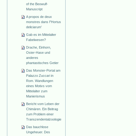
of the Beowulf-
Manuscript
A propos de deux
monstres dans l''Hortus
deliciarum'
Gab es im Mittelalter
Fabelwesen?
Drache, Einhorn,
Oster-Hase und
anderes
phantastisches Getier
Das Monster-Portal am
Palazzo Zuccari in
Rom. Wandlungen
eines Motivs vom
Mittelalter zum
Manierismus
Bericht vom Leben der
Chimären. Ein Beitrag
zum Problem einer
Transzendentalzoologie
Das bauchlose
Ungeheuer. Des