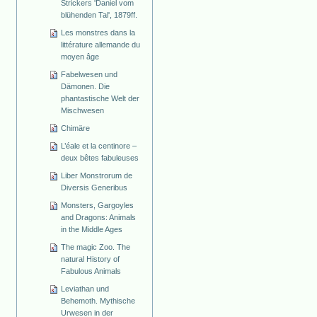
Strickers 'Daniel vom
blühenden Tal', 1879ff.
Les monstres dans la
littérature allemande du
moyen âge
Fabelwesen und
Dämonen. Die
phantastische Welt der
Mischwesen
Chimäre
L’éale et la centinore –
deux bêtes fabuleuses
Liber Monstrorum de
Diversis Generibus
Monsters, Gargoyles
and Dragons: Animals
in the Middle Ages
The magic Zoo. The
natural History of
Fabulous Animals
Leviathan und
Behemoth. Mythische
Urwesen in der