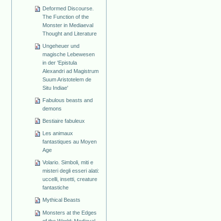
Deformed Discourse.
The Function of the
Monster in Mediaeval
Thought and Literature
Ungeheuer und
magische Lebewesen
in der 'Epistula
Alexandri ad Magistrum
Suum Aristotelem de
Situ Indiae'
Fabulous beasts and
demons
Bestiaire fabuleux
Les animaux
fantastiques au Moyen
Age
Volario. Simboli, miti e
misteri degli esseri alati:
uccelli, insetti, creature
fantastiche
Mythical Beasts
Monsters at the Edges
of the World: Medieval