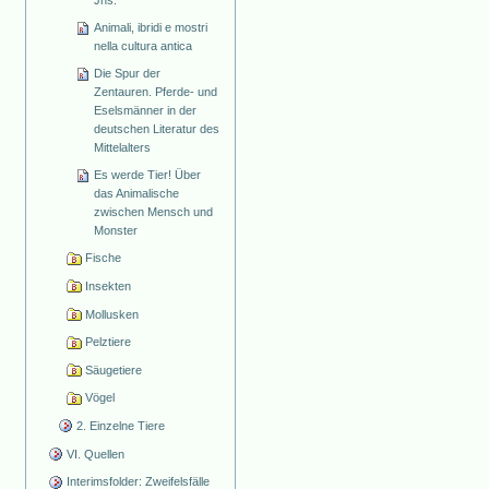
Jhs.
Animali, ibridi e mostri
nella cultura antica
Die Spur der
Zentauren. Pferde- und
Eselsmänner in der
deutschen Literatur des
Mittelalters
Es werde Tier! Über
das Animalische
zwischen Mensch und
Monster
Fische
Insekten
Mollusken
Pelztiere
Säugetiere
Vögel
2. Einzelne Tiere
VI. Quellen
Interimsfolder: Zweifelsfälle