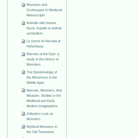
Monsters and
Grotesques in Medieval
Manuscripts
Animals with human
faces. A guide to animal
symbolism
Le sirene di Herrada di
Hohenburg
Marvels of the East: a
study in the history of
Monsters
The Epistemology of
the Monstrous in the
Middle Ages
Marvels, Monsters, And
Miracles: Studies in the
Medieval and Early
Modern Imaginations
A Modern Look at
Monsters
Mythical Monsters in
the Old Testament