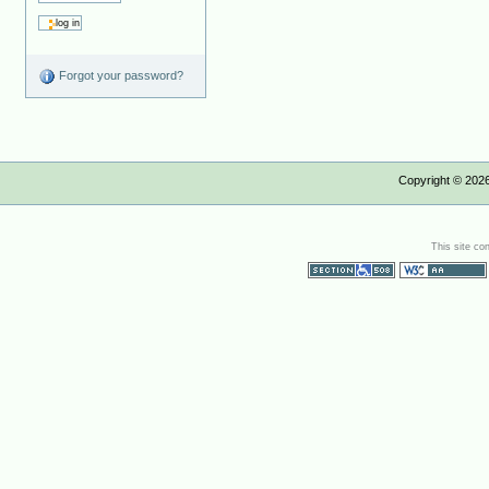
Forgot your password?
Copyright ©
202
This site co
Section 508
WCAG