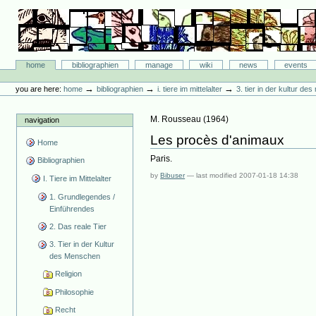
Skip
to
content.
|
Skip
Bibliographie-Portal
to
Sections
home
bibliographien
manage
wiki
news
events
navigation
Personal
tools
→
→
→
you are here:
home
bibliographien
i. tiere im mittelalter
3. tier in der kultur d
M. Rousseau
(
1964
)
navigation
Les procès d'animaux
Home
Paris.
Bibliographien
by
Bibuser
—
last modified
2007-01-18 14:38
I. Tiere im Mittelalter
1. Grundlegendes /
Einführendes
2. Das reale Tier
3. Tier in der Kultur
des Menschen
Religion
Philosophie
Recht