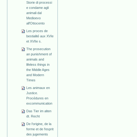
Storie di processi
e condame agli
animali dal
Medioevo
all'Ottocento
Les proces de
bestialité aux XVIe
et XVIIe s.
The prosecution
an punishment of
animals and
lifeless things in
the Middle Ages
and Modern
Times
Les animaux en
Justice.
Procédures en
excommunication
Das Tier im alten
dt. Recht
De l'origine, de la
forme et de l'esprit
des jugements