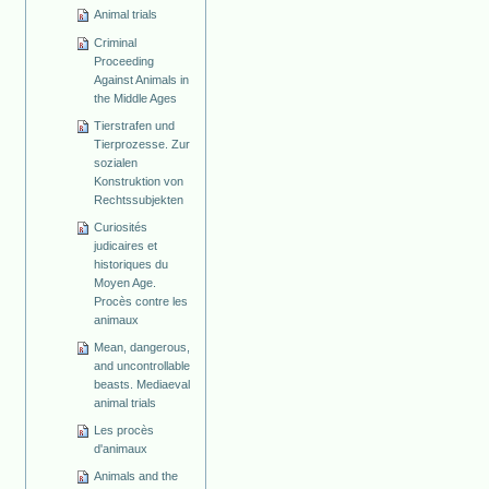
Animal trials
Criminal
Proceeding
Against Animals in
the Middle Ages
Tierstrafen und
Tierprozesse. Zur
sozialen
Konstruktion von
Rechtssubjekten
Curiosités
judicaires et
historiques du
Moyen Age.
Procès contre les
animaux
Mean, dangerous,
and uncontrollable
beasts. Mediaeval
animal trials
Les procès
d'animaux
Animals and the