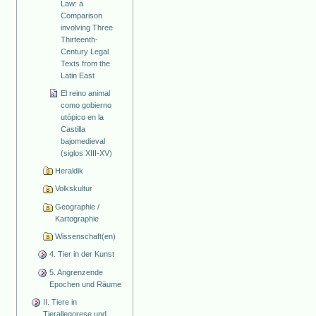
Law: a
Comparison
involving Three
Thirteenth-
Century Legal
Texts from the
Latin East
El reino animal
como gobierno
utópico en la
Castilla
bajomedieval
(siglos XIII-XV)
Heraldik
Volkskultur
Geographie /
Kartographie
Wissenschaft(en)
4. Tier in der Kunst
5. Angrenzende
Epochen und Räume
II. Tiere in
Tierallegorese und