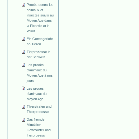
Procès contre les
animaux et
insectes suivis au
Moyen Age dans
la Picardie et le
Valois
Ein Gottesgericht
an Tieren
Tierprozesse in
der Schweiz
Les procès
d'animaux du
Moyen Age à nos
jours
Les procès
d'animaux du
Moyen Age
Thierstrafen und
Thierprocesse
Das fremde
Mittelalter.
Gottesurteil und
Tierprozess