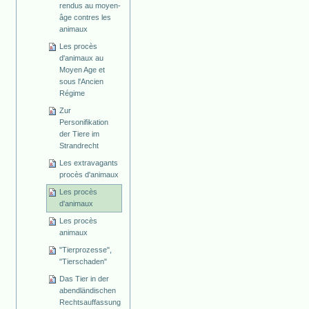
rendus au moyen-
âge contres les
animaux
Les procès
d'animaux au
Moyen Age et
sous l'Ancien
Régime
Zur
Personifikation
der Tiere im
Strandrecht
Les extravagants
procès d'animaux
Les procès
d'animaux
Les procès
animaux
"Tierprozesse",
"Tierschaden"
Das Tier in der
abendländischen
Rechtsauffassung