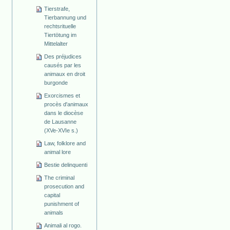
Tierstrafe,
Tierbannung und
rechtsrituelle
Tiertötung im
Mittelalter
Des préjudices
causés par les
animaux en droit
burgonde
Exorcismes et
procès d'animaux
dans le diocèse
de Lausanne
(XVe-XVIe s.)
Law, folklore and
animal lore
Bestie delinquenti
The criminal
prosecution and
capital
punishment of
animals
Animali al rogo.