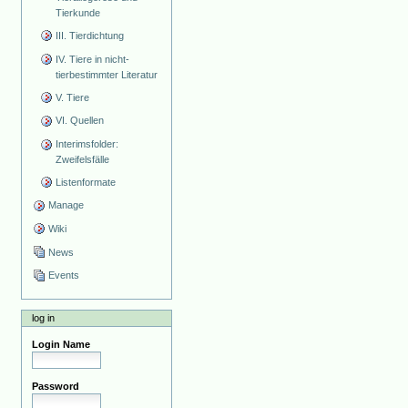
Tierkunde
III. Tierdichtung
IV. Tiere in nicht-
tierbestimmter Literatur
V. Tiere
VI. Quellen
Interimsfolder:
Zweifelsfälle
Listenformate
Manage
Wiki
News
Events
log in
Login Name
Password