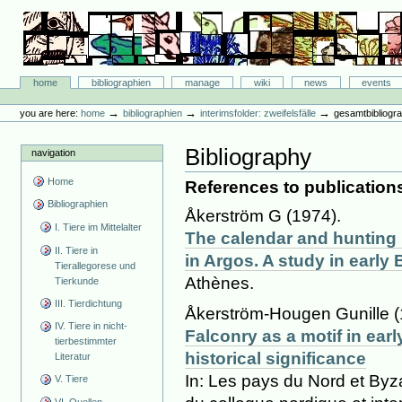
Skip
to
content.
|
Skip
Bibliographie-Portal
to
Sections
home
bibliographien
manage
wiki
news
events
navigation
Personal
tools
→
→
→
you are here:
home
bibliographien
interimsfolder: zweifelsfälle
gesamtbibliogra
Bibliography
navigation
Home
References to publications
Bibliographien
Åkerström G (1974).
I. Tiere im Mittelalter
The calendar and hunting m
II. Tiere in
in Argos. A study in earl
Tierallegorese und
Athènes.
Tierkunde
III. Tierdichtung
Åkerström-Hougen Gunille (
IV. Tiere in nicht-
Falconry as a motif in early
tierbestimmter
historical significance
Literatur
In: Les pays du Nord et Byz
V. Tiere
VI. Quellen