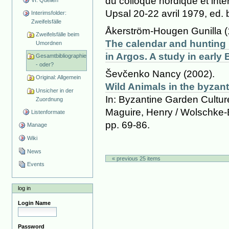
du colloque nordique et inte
Upsal 20-22 avril 1979, ed. 
Interimsfolder:
Zweifelsfälle
Åkerström-Hougen Gunilla (
Zweifelsfälle beim
The calendar and hunting m
Umordnen
in Argos. A study in earl
Gesamtbibliographie
- oder?
Ševčenko Nancy (2002).
Original: Allgemein
Wild Animals in the byzan
Unsicher in der
In: Byzantine Garden Culture
Zuordnung
Maguire, Henry / Wolschke-
Listenformate
pp. 69-86.
Manage
Wiki
News
« previous 25 items
Events
log in
Login Name
Password