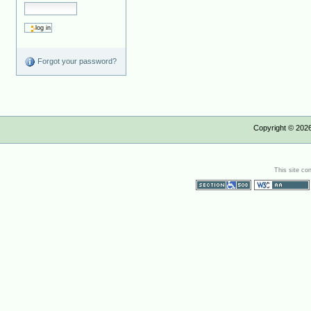
Forgot your password?
Copyright ©
202
This site co
Section 508
WCAG