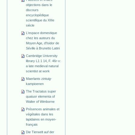
objections dans le
discours
encyclopédique
scientifique du XIIIe
siècle
L'espace domestique
chez les auteurs du
Moyen Age, d'Isidor de
Séville à Brunetto Latini
Cambridge University
library L1 1 14, F. 46r-v:
a late medieval natural
scientist at work
Maerlants zintuig-
kampioenen
The Tractatus super
quatuor elementa of
Walter of Wimborne
Présences animales et
végétales dans les
lapidaires en moyen-
français
Die Tierwelt auf der