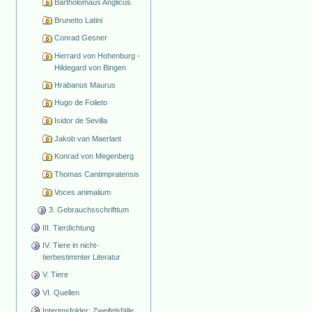
Bartholomäus Anglicus
Brunetto Latini
Conrad Gesner
Herrard von Hohenburg -
Hildegard von Bingen
Hrabanus Maurus
Hugo de Folieto
Isidor de Sevilla
Jakob van Maerlant
Konrad von Megenberg
Thomas Cantimpratensis
Voces animalium
3. Gebrauchsschrifttum
III. Tierdichtung
IV. Tiere in nicht-
tierbestimmter Literatur
V. Tiere
VI. Quellen
Interimsfolder: Zweifelsfälle