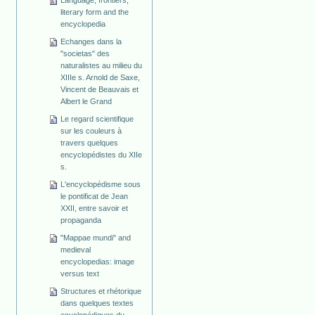
Language, frontiers,
literary form and the
encyclopedia
Echanges dans la
"societas" des
naturalistes au milieu du
XIIIe s. Arnold de Saxe,
Vincent de Beauvais et
Albert le Grand
Le regard scientifique
sur les couleurs à
travers quelques
encyclopédistes du XIIe
s.
L'encyclopédisme sous
le pontificat de Jean
XXII, entre savoir et
propaganda
"Mappae mundi" and
medieval
encyclopedias: image
versus text
Structures et rhétorique
dans quelques textes
ecyclopédiques du