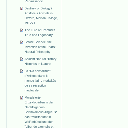
Renaissance
Bestiary or Biology?
Aristotle's Animals in
Oxford, Merton College,
MS 271
The Lure of Creatures
True and Legendary
Before Science: the
Invention of the Friars'
Natural Philosophy
Ancient Natural History:
Histories of Nature
Le "De animalibus"
d’Aristote dans le
monde latin : modalités
de sa réception
médiévale
Moralisierte
Enzyklopädien in der
Nachfolge von
Bartholomäus Anglicus:
das "Multifarium" in
Wolfenbüttel und der
"Liber de exemplis et