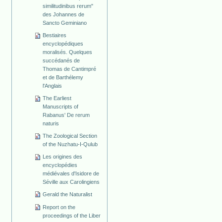
similitudinibus rerum"
des Johannes de
Sancto Geminiano
Bestiaires
encyclopédiques
moralisés. Quelques
succédanés de
Thomas de Cantimpré
et de Barthélemy
l'Anglais
The Earliest
Manuscripts of
Rabanus' De rerum
naturis
The Zoological Section
of the Nuzhatu-I-Qulub
Les origines des
encyclopédies
médiévales d'Isidore de
Séville aux Carolingiens
Gerald the Naturalist
Report on the
proceedings of the Liber