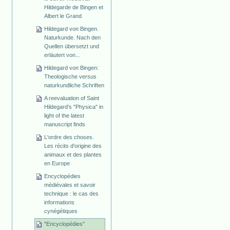
Hildegarde de Bingen et
Albert le Grand
Hildegard von Bingen.
Naturkunde. Nach den
Quellen übersetzt und
erläutert von...
Hildegard von Bingen:
Theologische versus
naturkundliche Schriften
A reevaluation of Saint
Hildegard's "Physica" in
light of the latest
manuscript finds
L'ordre des choses.
Les récits d'origine des
animaux et des plantes
en Europe
Encyclopédies
médiévales et savoir
technique : le cas des
informations
cynégétiques
"Encyclopédies"