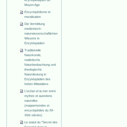
Moyen Age
Encyclopédisme et
moralisation
Die Vermittlung
medizinisch-
naturwissenschaftlichen
Wissens in
Enzyklopädien
Traditionelle
Naturkunde,
realistische
Naturbeobachtung und
theologische
Naturdeutung in
Enzyklopädien des
hohen Mittelalters
L'océan et la mer entre
mythes et questions
naturelles
(mappemondes et
encyclopédies du XII-
XIIIe siècles)
Le statut du "Secret des
Secrets" dans la