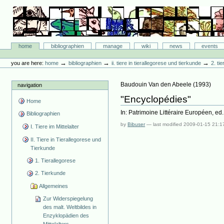
Skip
to
content.
|
Skip
Bibliographie-Portal
to
Sections
home
bibliographien
manage
wiki
news
events
navigation
Personal
tools
→
→
→
you are here:
home
bibliographien
ii. tiere in tierallegorese und tierkunde
2. ti
Baudouin Van den Abeele
(
1993
)
navigation
"Encyclopédies"
Home
In: Patrimoine Littéraire Européen, ed.
Bibliographien
by
Bibuser
—
last modified
2009-01-15 21:1
I. Tiere im Mittelalter
II. Tiere in Tierallegorese und
Tierkunde
1. Tierallegorese
2. Tierkunde
Allgemeines
Zur Widerspiegelung
des malt. Weltbildes in
Enzyklopädien des