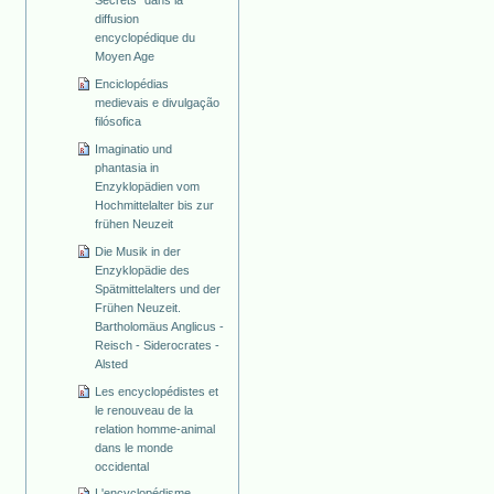
diffusion
encyclopédique du
Moyen Age
Enciclopédias
medievais e divulgação
filósofica
Imaginatio und
phantasia in
Enzyklopädien vom
Hochmittelalter bis zur
frühen Neuzeit
Die Musik in der
Enzyklopädie des
Spätmittelalters und der
Frühen Neuzeit.
Bartholomäus Anglicus -
Reisch - Siderocrates -
Alsted
Les encyclopédistes et
le renouveau de la
relation homme-animal
dans le monde
occidental
L'encyclopédisme