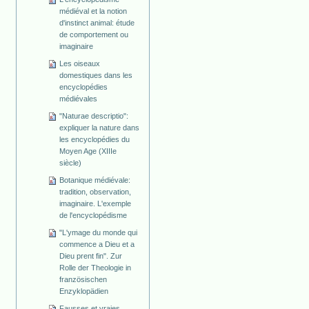
médiéval et la notion
d'instinct animal: étude
de comportement ou
imaginaire
Les oiseaux
domestiques dans les
encyclopédies
médiévales
"Naturae descriptio":
expliquer la nature dans
les encyclopédies du
Moyen Age (XIIIe
siècle)
Botanique médiévale:
tradition, observation,
imaginaire. L'exemple
de l'encyclopédisme
"L'ymage du monde qui
commence a Dieu et a
Dieu prent fin". Zur
Rolle der Theologie in
französischen
Enzyklopädien
Fausses et vraies