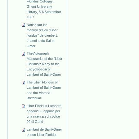
Floridus Colloquy,
Ghent University
Library, 5-6 September
1967
Notice sur les
manuscrits du "Liber
floridus" de Lambert,
chanoine de Saint-
Omer
The Autograph
Manuscript of the "Liber
Floridus": A Key to the
Encyclopedia of
Lambert of Saint-Omer
The Liber Floridus of
Lambert of Saint-Omer
and the Historia
Brittonum
Liber Floridus Lamberti
canonici -- appunti per
una ricerca sul codice
92 di Gand
Lambert de Saint-Omer
et son Liber Floridus