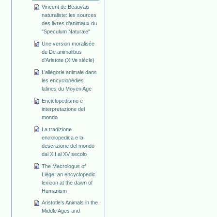
Vincent de Beauvais
naturaliste: les sources
des livres d'animaux du
"Speculum Naturale"
Une version moralisée
du De animalibus
d’Aristote (XIVe siècle)
L’allégorie animale dans
les encyclopédies
latines du Moyen Age
Enciclopedismo e
interpretazione del
mondo
La tradizione
enciclopedica e la
descrizione del mondo
dal XII al XV secolo
The Macrologus of
Liège: an encyclopedic
lexicon at the dawn of
Humanism
Aristotle's Animals in the
Middle Ages and