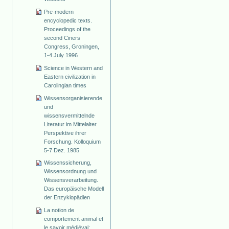
Pre-modern
encyclopedic texts.
Proceedings of the
second Ciners
Congress, Groningen,
1-4 July 1996
Science in Western and
Eastern civilization in
Carolingian times
Wissensorganisierende
und
wissensvermittelnde
Literatur im Mittelalter.
Perspektive ihrer
Forschung. Kolloquium
5-7 Dez. 1985
Wissenssicherung,
Wissensordnung und
Wissensverarbeitung.
Das europäische Modell
der Enzyklopädien
La notion de
comportement animal et
le savoir médiéval: