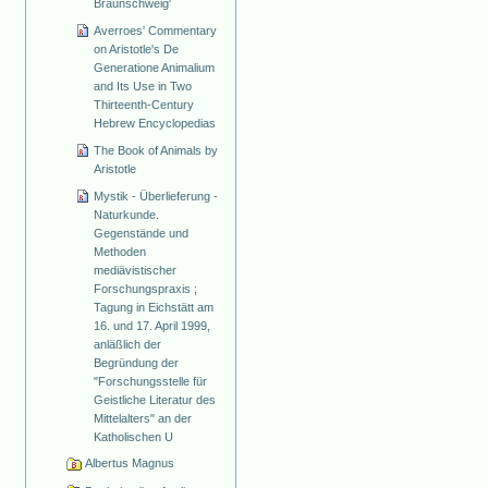
Braunschweig'
Averroes' Commentary
on Aristotle's De
Generatione Animalium
and Its Use in Two
Thirteenth-Century
Hebrew Encyclopedias
The Book of Animals by
Aristotle
Mystik - Überlieferung -
Naturkunde.
Gegenstände und
Methoden
mediävistischer
Forschungspraxis ;
Tagung in Eichstätt am
16. und 17. April 1999,
anläßlich der
Begründung der
"Forschungsstelle für
Geistliche Literatur des
Mittelalters" an der
Katholischen U
Albertus Magnus