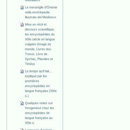
Mittelalters
Le meraviglie d'Oriente
nella enciclopedie
illustrate del Medioevo
Mise en récit et
discours scientifique:
les encyclopédies du
XIIIe siècle en langue
vulgaire (Image du
monde, Livres dou
Tresor, Livre de
Sychac, Placides et
Timéo)
Le temps qu'il fait...
expliqué par les
premières
encyclopédies en
langue française (XIIIe
s.)
Quelques notes sur
l'orogenèse chez les
encyclopédies de
langue française au
XIIIe s.