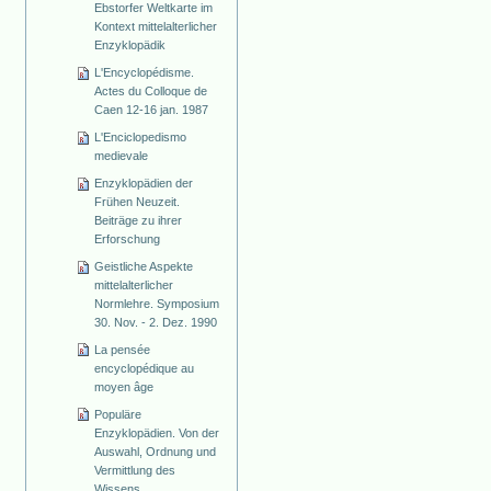
Ebstorfer Weltkarte im
Kontext mittelalterlicher
Enzyklopädik
L'Encyclopédisme.
Actes du Colloque de
Caen 12-16 jan. 1987
L'Enciclopedismo
medievale
Enzyklopädien der
Frühen Neuzeit.
Beiträge zu ihrer
Erforschung
Geistliche Aspekte
mittelalterlicher
Normlehre. Symposium
30. Nov. - 2. Dez. 1990
La pensée
encyclopédique au
moyen âge
Populäre
Enzyklopädien. Von der
Auswahl, Ordnung und
Vermittlung des
Wissens