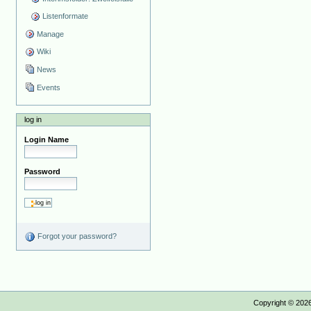
Listenformate
Manage
Wiki
News
Events
log in
Login Name
Password
Forgot your password?
Copyright ©
202