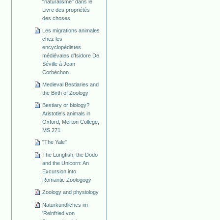
"naturalisme" dans le
Livre des propriétés
des choses
Les migrations animales
chez les
encyclopédistes
médiévales d’Isidore De
Séville à Jean
Corbéchon
Medieval Bestiaries and
the Birth of Zoology
Bestiary or biology?
Aristotle's animals in
Oxford, Merton College,
MS 271
"The Yale"
The Lungfish, the Dodo
and the Unicorn: An
Excursion into
Romantic Zoologogy
Zoology and physiology
Naturkundliches im
'Reinfried von