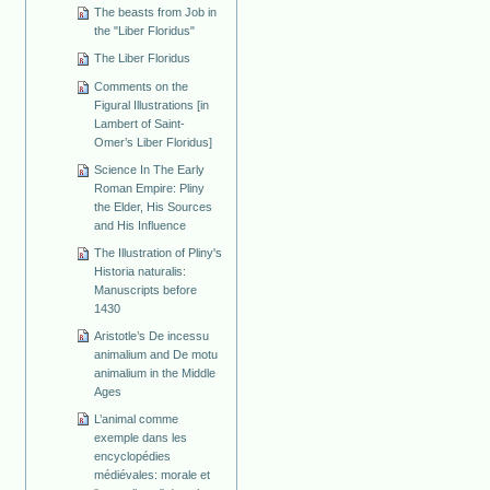
The beasts from Job in
the "Liber Floridus"
The Liber Floridus
Comments on the
Figural Illustrations [in
Lambert of Saint-
Omer’s Liber Floridus]
Science In The Early
Roman Empire: Pliny
the Elder, His Sources
and His Influence
The Illustration of Pliny's
Historia naturalis:
Manuscripts before
1430
Aristotle’s De incessu
animalium and De motu
animalium in the Middle
Ages
L’animal comme
exemple dans les
encyclopédies
médiévales: morale et