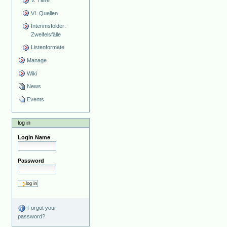
V. Tiere
VI. Quellen
Interimsfolder:
Zweifelsfälle
Listenformate
Manage
Wiki
News
Events
log in
Login Name
Password
Forgot your
password?