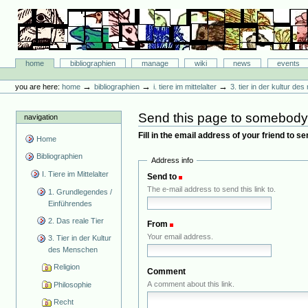
Skip
to
content.
|
Skip
Bibliographie-Portal
to
Sections
home
bibliographien
manage
wiki
news
events
navigation
Personal
tools
→
→
→
you are here:
home
bibliographien
i. tiere im mittelalter
3. tier in der kultur d
Send this page to somebod
navigation
Fill in the email address of your friend to s
Home
Bibliographien
Address info
I. Tiere im Mittelalter
Send to
(Required)
The e-mail address to send this link to.
1. Grundlegendes /
Einführendes
2. Das reale Tier
From
(Required)
Your email address.
3. Tier in der Kultur
des Menschen
Religion
Comment
A comment about this link.
Philosophie
Recht