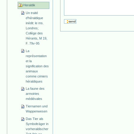
Heraldik
Un traité
d'héraldique
inédit: le ms.
Londres;
Collège des
Hérants, M 19,
F. 79v-95
La
représentation
et la
signification des
animaux
comme cimiers
héraldiques
La faune des
armoiries
médiévales
Tiernamen und
Wappenwesen
Das Tier als
Symbolträger in
vorheraldischer