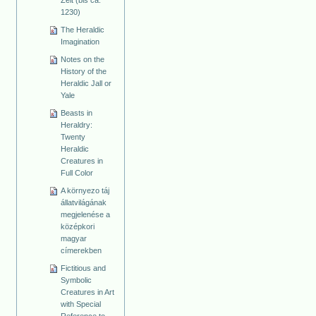
Zeit (bis ca.
1230)
The Heraldic
Imagination
Notes on the
History of the
Heraldic Jall or
Yale
Beasts in
Heraldry:
Twenty
Heraldic
Creatures in
Full Color
A környezo táj
állatvilágának
megjelenése a
középkori
magyar
címerekben
Fictitious and
Symbolic
Creatures in Art
with Special