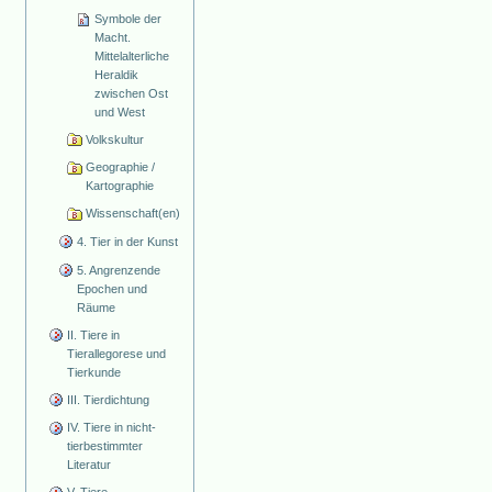
Symbole der
Macht.
Mittelalterliche
Heraldik
zwischen Ost
und West
Volkskultur
Geographie /
Kartographie
Wissenschaft(en)
4. Tier in der Kunst
5. Angrenzende
Epochen und
Räume
II. Tiere in
Tierallegorese und
Tierkunde
III. Tierdichtung
IV. Tiere in nicht-
tierbestimmter
Literatur