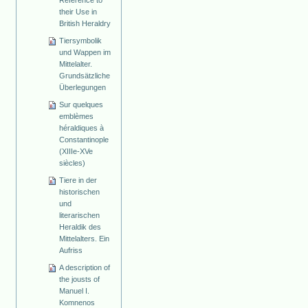
Reference to
their Use in
British Heraldry
Tiersymbolik
und Wappen im
Mittelalter.
Grundsätzliche
Überlegungen
Sur quelques
emblèmes
héraldiques à
Constantinople
(XIIIe-XVe
siècles)
Tiere in der
historischen
und
literarischen
Heraldik des
Mittelalters. Ein
Aufriss
A description of
the jousts of
Manuel I.
Komnenos