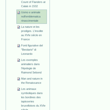
Count of Flanders at
Calais in 1532
Uomo e animale
noll'emblematica
rinascimentale
La nature et les
prodiges. L'insolite
au XVIe siècle en
France
Fonti figurative del
"Bestiario" di
Leonardo
Les exemples
animaliers dans
l'Apologie de
Raimond Sebond
Man and nature in
the Renaissance
Les animaux
symboliques dans
les bordines des
tapisseries
bruxelloises du XVIe
siècle