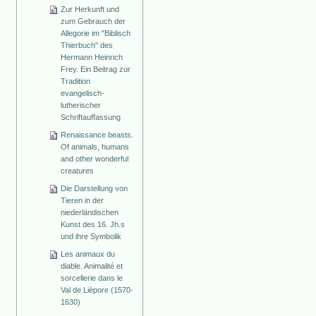
Zur Herkunft und
zum Gebrauch der
Allegorie im "Biblisch
Thierbuch" des
Hermann Heinrich
Frey. Ein Beitrag zur
Tradition
evangelisch-
lutherischer
Schriftauffassung
Renaissance beasts.
Of animals, humans
and other wonderful
creatures
Die Darstellung von
Tieren in der
niederländischen
Kunst des 16. Jh.s
und ihre Symbolik
Les animaux du
diable. Animalité et
sorcellerie dans le
Val de Lièpore (1570-
1630)