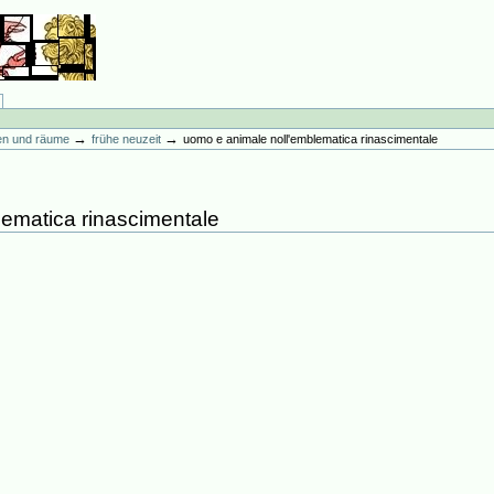
→
→
en und räume
frühe neuzeit
uomo e animale noll'emblematica rinascimentale
ematica rinascimentale