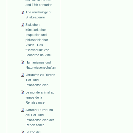
and 17th centuries
The ornithology of
Shakespeare
Zwischen
künstlerischer
Inspiration und
philosophischer
Vision - Das
"Bestiarium" von
Leonardo da Vinci
Humanismus und
Naturwissenschaften
Vorstufen zu Dürer's
Tier- und
Pflanzenstudien
Le monde animal au
temps de la
Renaissance
Albrecht Dürer und
die Tier- und
Pflanzenstudien der
Renaissance
Lo zoo del