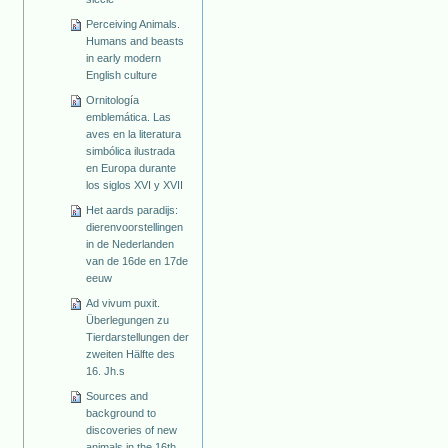
Perceiving Animals.
Humans and beasts
in early modern
English culture
Ornitología
emblemática. Las
aves en la literatura
simbólica ilustrada
en Europa durante
los siglos XVI y XVII
Het aards paradijs:
dierenvoorstellingen
in de Nederlanden
van de 16de en 17de
eeuw
Ad vivum puxit.
Überlegungen zu
Tierdarstellungen der
zweiten Hälfte des
16. Jh.s
Sources and
background to
discoveries of new
animals in the 16th