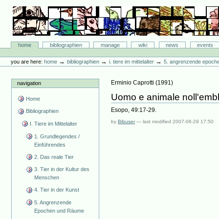
Skip
to
content.
|
Skip
Bibliographie-Portal
to
Sections
home
bibliographien
manage
wiki
news
events
navigation
Personal
tools
→
→
→
you are here:
home
bibliographien
i. tiere im mittelalter
5. angrenzende epoch
Erminio Caprotti
(
1991
)
navigation
Uomo e animale noll'embl
Home
Esopo, 49:17-29.
Bibliographien
by
Bibuser
—
last modified
2007-06-29 17:50
I. Tiere im Mittelalter
1. Grundlegendes /
Einführendes
2. Das reale Tier
3. Tier in der Kultur des
Menschen
4. Tier in der Kunst
5. Angrenzende
Epochen und Räume