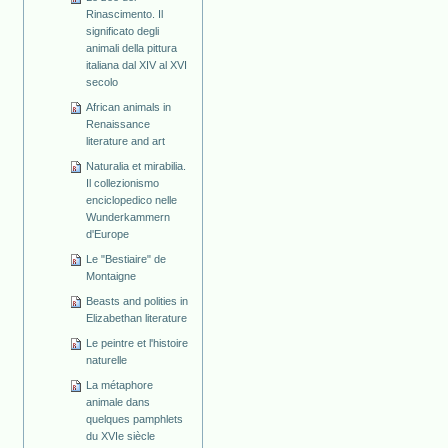
Rinascimento. Il
significato degli
animali della pittura
italiana dal XIV al XVI
secolo
African animals in
Renaissance
literature and art
Naturalia et mirabilia.
Il collezionismo
enciclopedico nelle
Wunderkammern
d'Europe
Le "Bestiaire" de
Montaigne
Beasts and polities in
Elizabethan literature
Le peintre et l'histoire
naturelle
La métaphore
animale dans
quelques pamphlets
du XVIe siècle