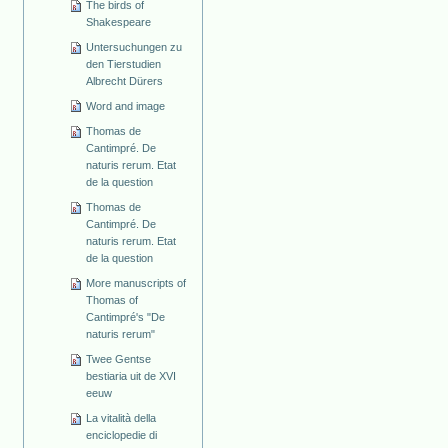
The birds of
Shakespeare
Untersuchungen zu
den Tierstudien
Albrecht Dürers
Word and image
Thomas de
Cantimpré. De
naturis rerum. Etat
de la question
Thomas de
Cantimpré. De
naturis rerum. Etat
de la question
More manuscripts of
Thomas of
Cantimpré's "De
naturis rerum"
Twee Gentse
bestiaria uit de XVI
eeuw
La vitalità della
enciclopedie di