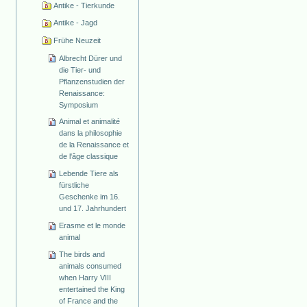
Antike - Tierkunde
Antike - Jagd
Frühe Neuzeit
Albrecht Dürer und
die Tier- und
Pflanzenstudien der
Renaissance:
Symposium
Animal et animalité
dans la philosophie
de la Renaissance et
de l'âge classique
Lebende Tiere als
fürstliche
Geschenke im 16.
und 17. Jahrhundert
Erasme et le monde
animal
The birds and
animals consumed
when Harry VIII
entertained the King
of France and the