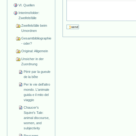
VI. Quellen
Interimsfolder:
Zweifelsfälle
Zweifelsfälle beim
Umordnen
Gesamtbibliographie
- oder?
Original: Allgemein
Unsicher in der
Zuordnung
Périr par la gueule
de la bête
Per le vie dell'altro
mondo. L'animale
guida e il mito del
viaggio
Chaucer's
Squire's Tale:
animal discourse,
women, and
subjectivity
Paysages