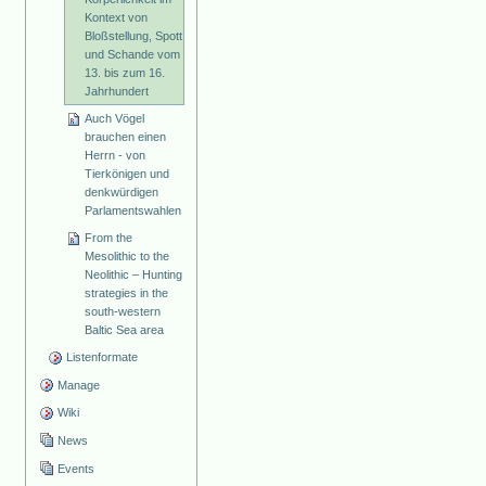
Kontext von
Bloßstellung, Spott
und Schande vom
13. bis zum 16.
Jahrhundert
Auch Vögel
brauchen einen
Herrn - von
Tierkönigen und
denkwürdigen
Parlamentswahlen
From the
Mesolithic to the
Neolithic – Hunting
strategies in the
south-western
Baltic Sea area
Listenformate
Manage
Wiki
News
Events