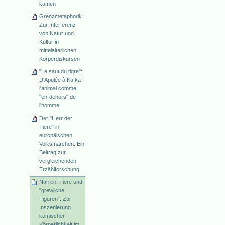
kamen
Grenzmetaphorik.
Zur Interferenz
von Natur und
Kultur in
mittelalterlichen
Körperdiskursen
"Le saut du tigre":
D'Apulée à Kafka ;
l'animal comme
"en-dehors" de
l'homme
Der "Herr der
Tiere" in
europäischen
Volksmärchen. Ein
Beitrag zur
vergleichenden
Erzählforschung
Narren, Tiere und
"grewliche
Figuren". Zur
Inszenierung
komischer
Körperlichkeit im