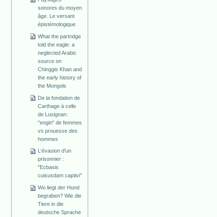
sonores du moyen
âge. Le versant
épistémologique
What the partridge
told the eagle: a
neglected Arabic
source on
Chinggis Khan and
the early history of
the Mongols
De la fondation de
Carthage à celle
de Lusignan:
"engin" de femmes
vs prouesse des
hommes
L'évasion d'un
prisonnier :
"Ecbasis
cuisusdam captivi"
Wo liegt der Hund
begraben? Wie die
Tiere in die
deutsche Sprache