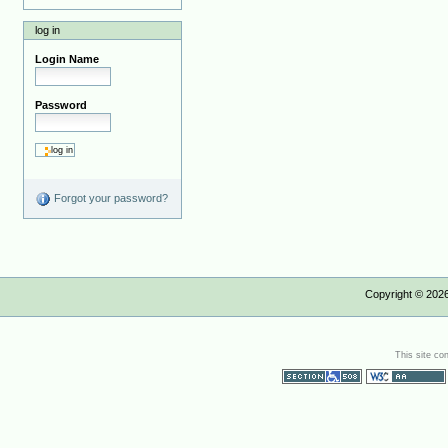
log in
Login Name
Password
Forgot your password?
Copyright ©
202
This site co
Section 508
WCAG