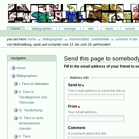
Skip
to
content.
|
Skip
Bibliographie-Portal
to
Sections
home
bibliographien
manage
wiki
news
events
navigation
Personal
tools
→
→
→
you are here:
home
bibliographien
interimsfolder: zweifelsfälle
unsicher in de
von bloßstellung, spott und schande vom 13. bis zum 16. jahrhundert
Send this page to somebod
navigation
Fill in the email address of your friend to 
Home
Bibliographien
Address info
I. Tiere im Mittelalter
Send to
(Required)
The e-mail address to send this link to.
II. Tiere in
Tierallegorese und
Tierkunde
From
(Required)
III. Tierdichtung
Your email address.
IV. Tiere in nicht-
tierbestimmter
Comment
Literatur
A comment about this link.
V. Tiere