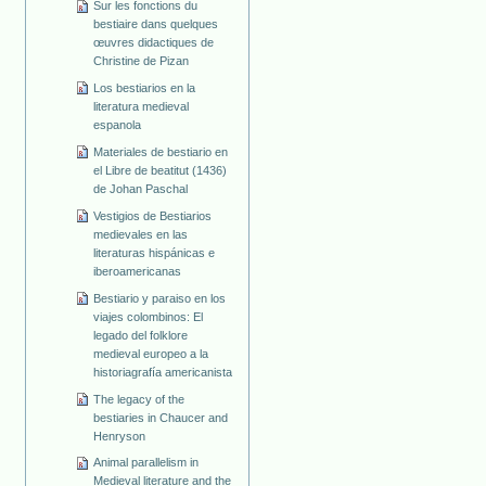
Sur les fonctions du
bestiaire dans quelques
œuvres didactiques de
Christine de Pizan
Los bestiarios en la
literatura medieval
espanola
Materiales de bestiario en
el Libre de beatitut (1436)
de Johan Paschal
Vestigios de Bestiarios
medievales en las
literaturas hispánicas e
iberoamericanas
Bestiario y paraiso en los
viajes colombinos: El
legado del folklore
medieval europeo a la
historiagrafía americanista
The legacy of the
bestiaries in Chaucer and
Henryson
Animal parallelism in
Medieval literature and the