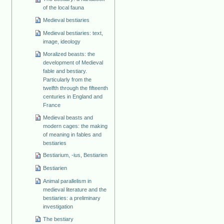
of the local fauna
Medieval bestiaries
Medieval bestiaries: text,
image, ideology
Moralized beasts: the
development of Medieval
fable and bestiary.
Particularly from the
twelfth through the fifteenth
centuries in England and
France
Medieval beasts and
modern cages: the making
of meaning in fables and
bestiaries
Bestiarium, -ius, Bestiarien
Bestiarien
Animal parallelism in
medieval literature and the
bestiaries: a preliminary
investigation
The bestiary