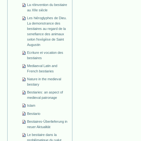
La réinvention du bestiaire
au XIIe siècle
Les hiéroglyphes de Dieu.
La demonstrance des
bestiaires au regard de la
senefiance des animaux
selon l'exégèse de Saint
Augustin
Ecriture et vocation des
bestiaires
Mediaeval Latin and
French bestiaries
Nature in the medieval
bestiary
Bestiaries: an aspect of
medieval patronage
Islam
Bestiario
Bestiaires-Überlieferung in
neuer Aktualität
Le bestiaire dans la
problématique du salut