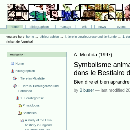
Skip
to
content.
|
Skip
Bibliographie-Portal
to
Sections
home
bibliographien
manage
wiki
news
events
navigation
Personal
tools
→
→
→
you are here:
home
bibliographien
ii. tiere in tierallegorese und tierkunde
1. ti
richart de fournival
A. Moufida
(
1997
)
navigation
Symbolisme anima
Home
dans le Bestiaire 
Bibliographien
I. Tiere im Mittelalter
Bien dire et bien aprandre
II. Tiere in Tierallegorese und
by
Bibuser
—
last modified
20
Tierkunde
1. Tierallegorese
Physiologus
Bestiarien
A study of the Latin
bestiary in England: