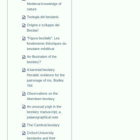
Medieval knowledge of
nature
Teologia del bestiario
Origine e sviluppo dei
Bestiari
"Figura bestialis". Les
fondements théoriques du
bestiaire médiéval
An Illustration of the
bestiary?
A baronial bestiary.
Heraldic evidence for the
patronage of ms. Bodley
764
Observations on the
Aberdeen bestiary
An unusual yogh in the
bestiary manuscript, a
palaeographical note
The Cambrai bestiary
Oxford University
bestiaries and their