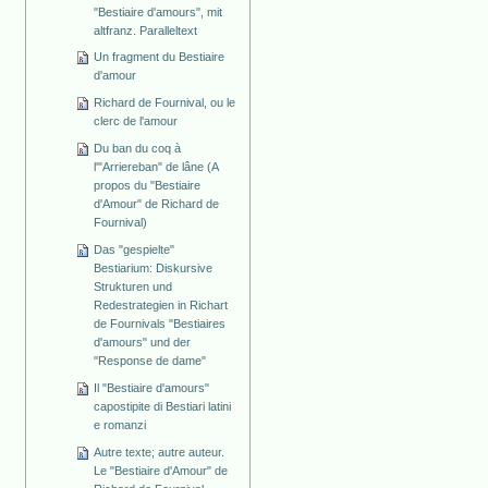
"Bestiaire d'amours", mit
altfranz. Paralleltext
Un fragment du Bestiaire
d'amour
Richard de Fournival, ou le
clerc de l'amour
Du ban du coq à
l'"Arriereban" de lâne (A
propos du "Bestiaire
d'Amour" de Richard de
Fournival)
Das "gespielte"
Bestiarium: Diskursive
Strukturen und
Redestrategien in Richart
de Fournivals "Bestiaires
d'amours" und der
"Response de dame"
Il "Bestiaire d'amours"
capostipite di Bestiari latini
e romanzi
Autre texte; autre auteur.
Le "Bestiaire d'Amour" de