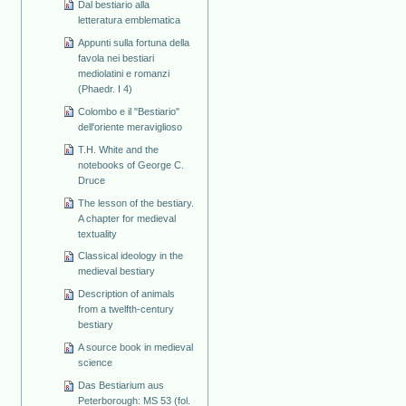
Dal bestiario alla
letteratura emblematica
Appunti sulla fortuna della
favola nei bestiari
mediolatini e romanzi
(Phaedr. I 4)
Colombo e il "Bestiario"
dell'oriente meraviglioso
T.H. White and the
notebooks of George C.
Druce
The lesson of the bestiary.
A chapter for medieval
textuality
Classical ideology in the
medieval bestiary
Description of animals
from a twelfth-century
bestiary
A source book in medieval
science
Das Bestiarium aus
Peterborough: MS 53 (fol.