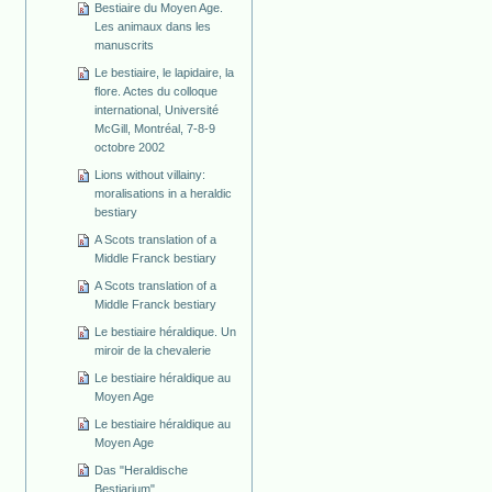
Bestiaire du Moyen Age.
Les animaux dans les
manuscrits
Le bestiaire, le lapidaire, la
flore. Actes du colloque
international, Université
McGill, Montréal, 7-8-9
octobre 2002
Lions without villainy:
moralisations in a heraldic
bestiary
A Scots translation of a
Middle Franck bestiary
A Scots translation of a
Middle Franck bestiary
Le bestiaire héraldique. Un
miroir de la chevalerie
Le bestiaire héraldique au
Moyen Age
Le bestiaire héraldique au
Moyen Age
Das "Heraldische
Bestiarium"