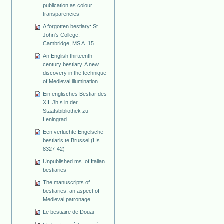
publication as colour
transparencies
A forgotten bestiary: St.
John's College,
Cambridge, MS A. 15
An English thirteenth
century bestiary. A new
discovery in the technique
of Medieval illumination
Ein englisches Bestiar des
XII. Jh.s in der
Staatsbibliothek zu
Leningrad
Een verluchte Engelsche
bestiaris te Brussel (Hs
8327-42)
Unpublished ms. of Italian
bestiaries
The manuscripts of
bestiaries: an aspect of
Medieval patronage
Le bestiaire de Douai