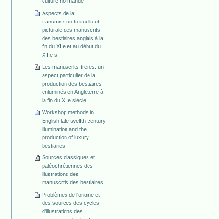
culture normande
Aspects de la
transmission textuelle et
picturale des manuscrits
des bestiaires anglais à la
fin du XIIe et au début du
XIIIe s.
Les manuscrits-frères: un
aspect particulier de la
production des bestiaires
enluminés en Angleterre à
la fin du XIIe siècle
Workshop methods in
English late twelfth-century
illumination and the
production of luxury
bestiaries
Sources classiques et
paléochrétiennes des
illustrations des
manuscrtis des bestiaires
Problèmes de l'origine et
des sources des cycles
d'illustrations des