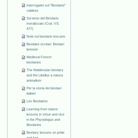
Interrogativi sul "Bestiario"
valdese
Sul testo del Bestiario
moralizzato (Cod. V.E.
477)
Note sul bestiario toscano
Bestiaire occitan: Bestiari
lemosin
Medieval French
bestiaries
The Waldensian bestiary
and the Libellus a natura
animalium
Per la storia dei bestiari
italiani
Les Bestiaires
Learning from nature:
lessons in virtue and vice
in the Physiologus and
Bestiaries
Bestiary lessons on pride
and lust