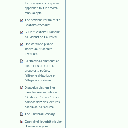
the anonymous response
appended to it in several
manuscripts
The new naturalism of "Le
Bestiaire d'Amour"
Sur le "Bestiaire D'amour"
de Richart de Fournival
Una versione pisana
inedita del "Bestiaire
d'Amours"
Le "Bestiaire d'amour" et
ses mises en vers: la
prose et la poésie,
l'allégorie didactique et
l'allégorie courtoise
Dispoition des lettrines
dans les manuscrits du
"Bestiaire d'amour" et sa
composition: des lectures
possibles de l'oeuvre
The Cambrai Bestiary
Eine mittelniederfränkische
Übersetzung des