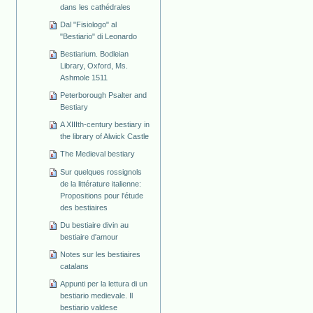
dans les cathédrales
Dal "Fisiologo" al
"Bestiario" di Leonardo
Bestiarium. Bodleian
Library, Oxford, Ms.
Ashmole 1511
Peterborough Psalter and
Bestiary
A XIIIth-century bestiary in
the library of Alwick Castle
The Medieval bestiary
Sur quelques rossignols
de la littérature italienne:
Propositions pour l'étude
des bestiaires
Du bestiaire divin au
bestiaire d'amour
Notes sur les bestiaires
catalans
Appunti per la lettura di un
bestiario medievale. Il
bestiario valdese