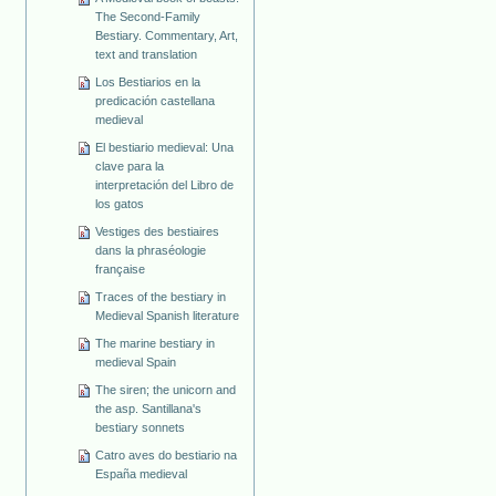
The Second-Family
Bestiary. Commentary, Art,
text and translation
Los Bestiarios en la
predicación castellana
medieval
El bestiario medieval: Una
clave para la
interpretación del Libro de
los gatos
Vestiges des bestiaires
dans la phraséologie
française
Traces of the bestiary in
Medieval Spanish literature
The marine bestiary in
medieval Spain
The siren; the unicorn and
the asp. Santillana's
bestiary sonnets
Catro aves do bestiario na
España medieval