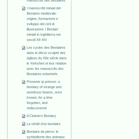
manuscrits des bestiaires
I manoscritti miniati del
Bestiario medievale:
origine, formazione e
sviluppo dei cicli di
illustrazioni. I Bestiari
miniati in Inghilterra nei
secoli XII-XIV
Les cycles des Bestiaires
dans le décor sculpté des
églises du XIIe siècle dans
le Yorkshire et leur relation
avec les manuscrits des
Bestiaires enluminés
Presents tp princes: a
bestiary of strange and
wondrous beasts, once
known, for a time
forgotten, and
rediscovered
A Cloisters Bestiary
La vérité d'un bestiaire
Bestiaire de pierre: le
symbolisme des animaux