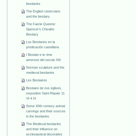
bestiaries
The English cistercians
and the bestiary
The Faerie Queene:
Spencer's Chivalric
Bestiary
Los Bestiarios en la
predicación castellana
I Bestiari e le rime
amorose del secolo XIII
Norman sculpture and the
medieval bestiaries
Les Bestiaires
Bestiaire de nos églises,
exposition Saint Riquier 11
VI-4 IX
Some XIIth-century animal
carvings and their sources
in the bestiaries
The Medieval bestiaries
and their influence on
ecclesiastical decorative