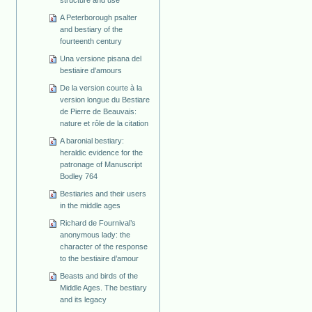
structure and use
A Peterborough psalter
and bestiary of the
fourteenth century
Una versione pisana del
bestiaire d'amours
De la version courte à la
version longue du Bestiare
de Pierre de Beauvais:
nature et rôle de la citation
A baronial bestiary:
heraldic evidence for the
patronage of Manuscript
Bodley 764
Bestiaries and their users
in the middle ages
Richard de Fournival’s
anonymous lady: the
character of the response
to the bestiaire d’amour
Beasts and birds of the
Middle Ages. The bestiary
and its legacy