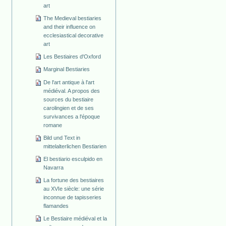
art
The Medieval bestiaries
and their influence on
ecclesiastical decorative
art
Les Bestiaires d'Oxford
Marginal Bestiaries
De l'art antique à l'art
médiéval. A propos des
sources du bestiaire
carolingien et de ses
survivances a l'époque
romane
Bild und Text in
mittelalterlichen Bestiarien
El bestiario esculpido en
Navarra
La fortune des bestiaires
au XVIe siècle: une série
inconnue de tapisseries
flamandes
Le Bestiaire médiéval et la