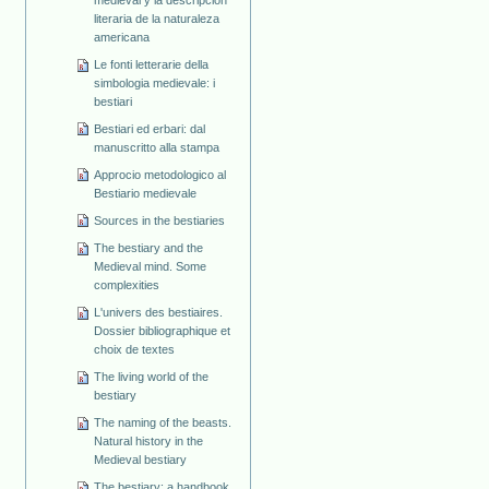
literaria de la naturaleza
americana
Le fonti letterarie della
simbologia medievale: i
bestiari
Bestiari ed erbari: dal
manuscritto alla stampa
Approcio metodologico al
Bestiario medievale
Sources in the bestiaries
The bestiary and the
Medieval mind. Some
complexities
L'univers des bestiaires.
Dossier bibliographique et
choix de textes
The living world of the
bestiary
The naming of the beasts.
Natural history in the
Medieval bestiary
The bestiary: a handbook