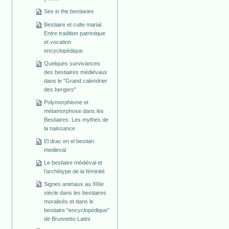
Sex in the bestiaries
Bestiaire et culte marial.
Entre tradition patristique
et vocation
encyclopédique
Quelques survivances
des bestiaires médiévaux
dans le "Grand calendrier
des bergers"
Polymorphisme et
métamorphose dans les
Bestiaires. Les mythes de
la naissance
El drac en el bestiari
medieval
Le bestiaire médiéval et
l'archétype de la féminité
Signes animaux au XIIIe
siècle dans les bestiaires
moralisés et dans le
bestiaire "encyclopédique"
de Brunnetto Latini