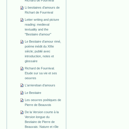
Richard de Fournival
Li bestiaires d'amours de
Richart de Fournival
Letter writing and picture
reading: medieval
textuality and the
"Bestiaire d'amour"
Le Bestiaire d'amour rimé,
poème inédit du XIIIe
siècle; publié avec
introduction, notes et
glossaire
Richard de Fournival.
Etude sur sa vie et ses
oeuvres
L'arriereban d'amours
Le Bestiaire
Les oeuvres poétiques de
Pierre de Beauvois
De la Version courte à la
Version longue du
Bestiaire de Pierre de
Beauvais: Nature et rôle