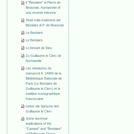
Il "Bestiaire" di Pierre de
Beauvais. A proposito di
una recente edizione
Studi sulla tradizione del
Bestiaire di P. de Beauvais
Le Bestiaire
Le Bestiaire
Le besant de Dieu
Zu Guillaume le Clerc de
Normandie
Les miniatures du
manuscrit fr. 14969 de la
Bibliothèque Nationale de
Paris (Le Bestiaire de
Guillaume le Clerc) et la
tradition iconographique
franciscaine
Ueber die Sprache des
Guillaume le Clerc
Some doctrinal
implications of the
"Camput" and "Bestiaire"
of Philippe de Thaun