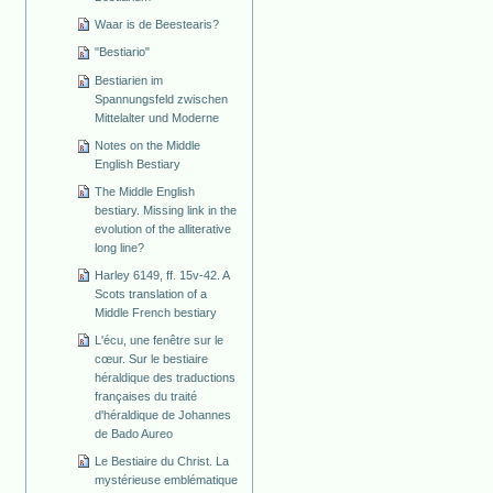
Waar is de Beestearis?
"Bestiario"
Bestiarien im
Spannungsfeld zwischen
Mittelalter und Moderne
Notes on the Middle
English Bestiary
The Middle English
bestiary. Missing link in the
evolution of the alliterative
long line?
Harley 6149, ff. 15v-42. A
Scots translation of a
Middle French bestiary
L'écu, une fenêtre sur le
cœur. Sur le bestiaire
héraldique des traductions
françaises du traité
d'héraldique de Johannes
de Bado Aureo
Le Bestiaire du Christ. La
mystérieuse emblématique