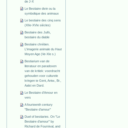
de J-X
Le Bestiaire divin ou la
symbolique des animaux
Le bestiaire des cinq sens
(XIIe-XVIe siècles)
Bestiaire des Juifs,
bestiaire du diable
Bestiaire chrétien.
L'imagerie animale du Haut
Moyen Age (Ve-XIe s.)
Bestiarium van de
literatuur en paradoxen
van de kritiek: voordracht
gehouden voor culturele
kringen te Gent, Antw., Br.,
Aalst en Dard.
Le Bestiaire d'Amour en
vers
A fourteenth century
"Bestiaire d'amour"
Duel of bestiaries. On "Le
Bestiaire d'amour" by
Richard de Fournival, and