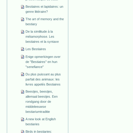
Bestiaires et lapidaires: un
genre littéraire?
The art of memory and the
bestiary
De la similitude à la
métamorphose. Les
bestiaires et la syntaxe
Les Bestiaires
Enige opmerkingen over
de "Bestiaires" en hun
"senefiance"
Du plus puissant au plus
parfait des animaux: les
livres appelés Bestiaires
Beestjes, beestjes,
allemaal beestjes. Een
rondgang door de
middeleeuwse
bestiariumtraditie
A new look at English
bestiaries
Birds in bestiaries: