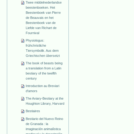
Twee middelnederlandse
beestenboeken. Het
Beestenboek van Pierre
de Beauvais en het
Beestenboek van de
Liefde van Richart de
Fournival
Physiologus:
frühchristliche
Tiersymbolik. Aus dem
Griechischen übersetzt
The book of beasts being
a translation from a Latin
bestiary of the twelfth
century
Introduction au Breviari
d'amors
The Aviary-Bestiary at the
Houghton Library, Harvard
Bestiaires
Bestiario del Nuevo Reino
de Granada : la
imaginación animalística
medieval y la descripción