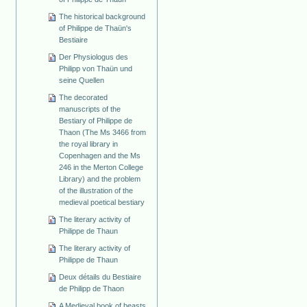
The historical background
of Philippe de Thaün's
Bestiaire
Der Physiologus des
Philipp von Thaün und
seine Quellen
The decorated
manuscripts of the
Bestiary of Philippe de
Thaon (The Ms 3466 from
the royal library in
Copenhagen and the Ms
246 in the Merton College
Library) and the problem
of the illustration of the
medieval poetical bestiary
The literary activity of
Philippe de Thaun
The literary activity of
Philippe de Thaun
Deux détails du Bestiaire
de Philipp de Thaon
A Medieval book of beasts.