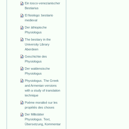
Ein tosco-venezianischer
Bestiarius
El fisiologo: bestiario
medieval
Der äthiopische
Physiologus
The bestiary in the
University Library
Aberdeen
Geschichte des
Physiologus
Der waldensische
Physiologus
Physiologus. The Greek
and Armenian versions
with a study of translation
technique
Poème moralisé sur les
propétés des choses
Der Millstätter
Physiologus. Text,
Übersetzung, Kommentar