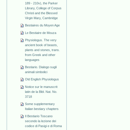
189 - 210v), the Parker
Library, College of Corpus
Christi and the Blessed
Virgin Mary, Cambridge
Bestiaires du Moyen Age
Le Bestiaire de Mouza
Physiologus. The very
ancient book of beasts,
plants and stones, trans.
from Greek and other
languages
Bestiario. Dialogo sugli
animali simbolici
Old English Physiologus
Notice sur le manuscrit
latin de la Bibl. Nat. No.
3718
Some supplementary
Italian bestiary chapters
Il Bestiario Toscano
secondo la lezione dei
codice di Pasigi e di Roma