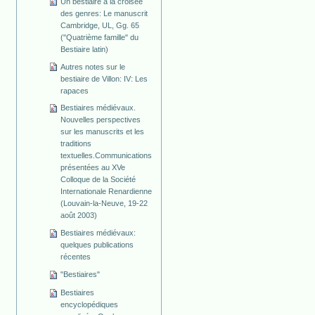
Un bestiaire à la croisée
des genres: Le manuscrit
Cambridge, UL, Gg. 65
("Quatrième famille" du
Bestiaire latin)
Autres notes sur le
bestiaire de Villon: IV: Les
rapaces
Bestiaires médiévaux.
Nouvelles perspectives
sur les manuscrits et les
traditions
textuelles.Communications
présentées au XVe
Colloque de la Société
Internationale Renardienne
(Louvain-la-Neuve, 19-22
août 2003)
Bestiaires médiévaux:
quelques publications
récentes
"Bestiaires"
Bestiaires
encyclopédiques