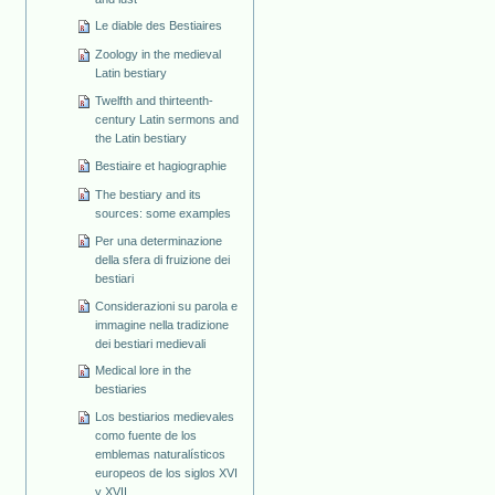
Le diable des Bestiaires
Zoology in the medieval
Latin bestiary
Twelfth and thirteenth-
century Latin sermons and
the Latin bestiary
Bestiaire et hagiographie
The bestiary and its
sources: some examples
Per una determinazione
della sfera di fruizione dei
bestiari
Considerazioni su parola e
immagine nella tradizione
dei bestiari medievali
Medical lore in the
bestiaries
Los bestiarios medievales
como fuente de los
emblemas naturalísticos
europeos de los siglos XVI
y XVII