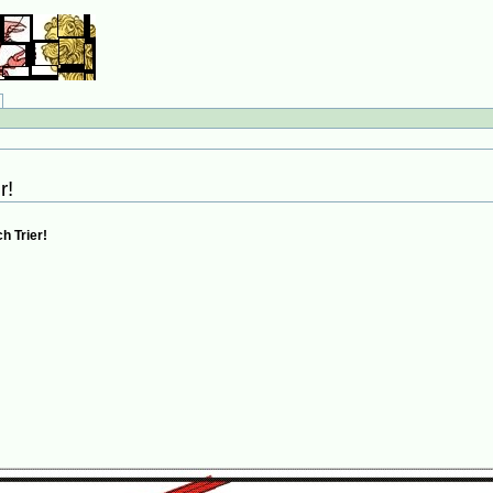
r!
 Trier!