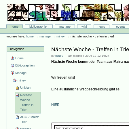
Skip
to
content.
|
Skip
Bibliographie-Portal
to
Sections
home
bibliographien
manage
wiki
news
events
navigation
Personal
tools
→
→
→
you are here:
home
manage
minev
nächste woche - treffen in trier!
Nächste Woche - Treffen in Trie
navigation
by
minev
—
last modified
2006-12-12 16:24
Home
Nächste Woche kommt der Team aus Mainz nach
Bibliographien
Manage
Wir freuen uns!
minev
Uniplan
Eine ausführliche Wegbeschreibung gibt es
Nächste
Woche -
HIER
Treffen in
Trier!
ADAC: Mainz-
Trier
Bistyles