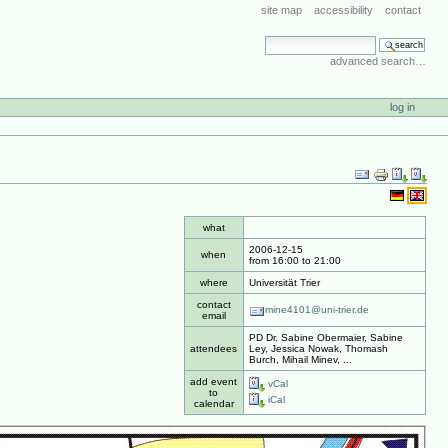
site map
accessibility
contact
search site
advanced search…
log in
Document
Actions
what
2006-12-15
when
from
16:00
to
21:00
where
Universität Trier
contact
mine4101@uni-trier.de
email
PD Dr. Sabine Obermaier, Sabine
attendees
Ley, Jessica Nowak, Thomash
Burch, Mihail Minev, ...
add event
vCal
to
iCal
calendar