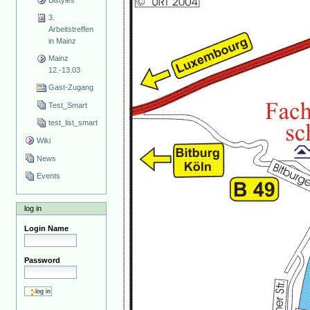
3.
Arbeitstreffen
in Mainz
Mainz
12.-13.03
Gast-Zugang
Test_Smart
test_list_smart
Wiki
News
Events
log in
Login Name
Password